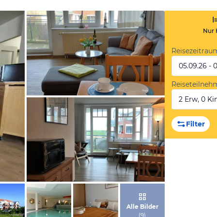
Nur 
Reisezeitrau
05.09.26 - 
Reiseteilneh
2 Erw, 0 Kin
von Booking.com
Filter
von Booking.com
Alle Bilder
(
9
)