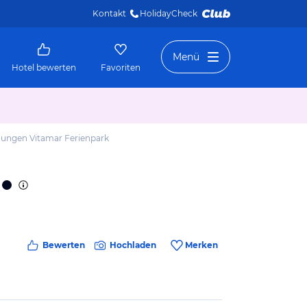
Kontakt
HolidayCheck 
Menü
Hotel bewerten
Favoriten
ungen Vitamar Ferienpark
Bewerten
Hochladen
Merken