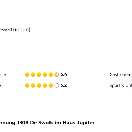
finden Sie eine Vielzahl von Restaurants und
ießen können. Probieren Sie frischen Fisch und
ewertungen)
chten verwöhnen.
ür Sport und Freizeitaktivitäten. Der
onnenbaden ein. Die Umgebung bietet auch
 Besuchen Sie auch die Hafenplattform Alte
ice
5,4
Gastronom
e
5,2
Sport & Un
ohne Gewähr. Bitte lies vor der Buchung die
hnung J308 De Swolk im Haus Jupiter