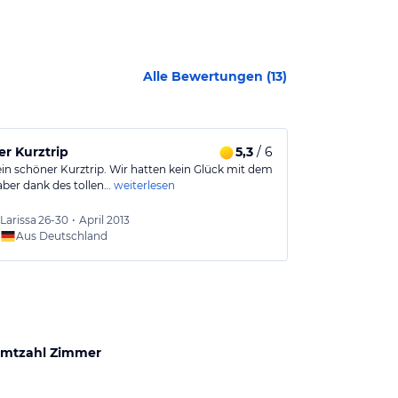
Alle Bewertungen (
13
)
r Kurztrip
5,3
/ 6
Ferienwohnu
ein schöner Kurztrip. Wir hatten kein Glück mit dem
Wir hatten im 
aber dank des tollen…
weiterlesen
Erwachsene un
Durch…
weiter
Larissa
26-30
•
April 2013
Ingolf
Aus Deutschland
Aus
mtzahl Zimmer