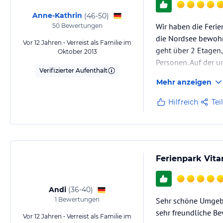
Anne-Kathrin
(
46-50
)
Wir haben die Ferie
50
Bewertungen
die Nordsee bewohn
Vor 12 Jahren • Verreist als Familie im
geht über 2 Etagen, 
Oktober 2013
Personen. Auf der u
Verifizierter Aufenthalt
Ceranfeld, Backofe
Mehr anzeigen
Hilfreich
Tei
Ferienpark Vit
Andi
(
36-40
)
1
Bewertungen
Sehr schöne Umgeb
sehr freundliche B
Vor 12 Jahren • Verreist als Familie im