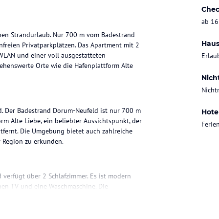
Chec
ab 16
einen Strandurlaub. Nur 700 m vom Badestrand
Haus
freien Privatparkplätzen. Das Apartment mit 2
WLAN und einer voll ausgestatteten
Erlau
henswerte Orte wie die Hafenplattform Alte
Nich
Nicht
ld. Der Badestrand Dorum-Neufeld ist nur 700 m
Hote
m Alte Liebe, ein beliebter Aussichtspunkt, der
Feri
ntfernt. Die Umgebung bietet auch zahlreiche
 Region zu erkunden.
d verfügt über 2 Schlafzimmer. Es ist modern
inen TV und eine Waschmaschine. Die
et, so dass Sie Ihre eigenen Mahlzeiten
he Meeresluft zu genießen. Kostenfreie