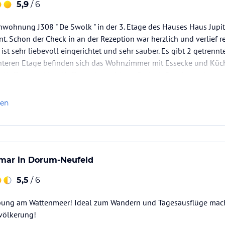
5,9
/ 6
nwohnung J308 " De Swolk " in der 3. Etage des Hauses Haus Jupi
t. Schon der Check in an der Rezeption war herzlich und verlief
ist sehr liebevoll eingerichtet und sehr sauber. Es gibt 2 getrennt
nteren Etage befinden sich das Wohnzimmer mit Essecke und Küche
n, Kaffeemaschine, Kaffeepadmaschine) , Bad mit Dusche und…
len
amar in Dorum-Neufeld
5,5
/ 6
ung am Wattenmeer! Ideal zum Wandern und Tagesausflüge mach
evölkerung!