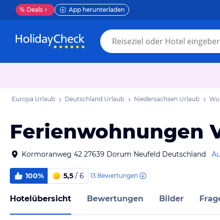
%
Deals
App herunterladen
Europa Urlaub
Deutschland Urlaub
Niedersachsen Urlaub
Wur
Ferienwohnungen V
Kormoranweg 42 27639 Dorum Neufeld Deutschland
Au
100%
5,5
/ 6
13
Bewertungen
Hotelübersicht
Bewertungen
Bilder
Frag