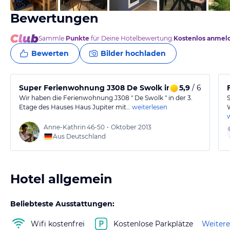
Bewertungen
Sammle
Punkte
für Deine Hotelbewertung.
Kostenlos anmel
Bewerten
Bilder hochladen
Super Ferienwohnung J308 De Swolk im Haus Jupiter
5,9
/ 6
Wir haben die Ferienwohnung J308 " De Swolk " in der 3.
Etage des Hauses Haus Jupiter mit…
weiterlesen
Anne-Kathrin
46-50
•
Oktober 2013
Aus Deutschland
Hotel allgemein
Beliebteste Ausstattungen:
Wifi kostenfrei
Kostenlose Parkplätze
Weitere