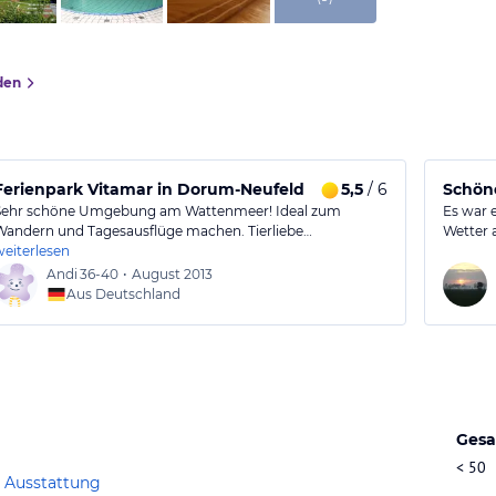
den
Ferienpark Vitamar in Dorum-Neufeld
5,5
/ 6
Schöne
Sehr schöne Umgebung am Wattenmeer! Ideal zum
Es war 
Wandern und Tagesausflüge machen. Tierliebe…
Wetter 
weiterlesen
Andi
36-40
•
August 2013
Aus Deutschland
Gesa
< 50
 Ausstattung