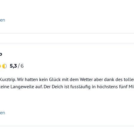
len
p
5,3
/ 6
Kurztrip. Wir hatten kein Glück mit dem Wetter aber dank des tolle
eine Langeweile auf. Der Deich ist fussläufig in höchstens fünf Mi
len