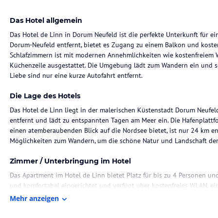
Das Hotel allgemein
Das Hotel de Linn in Dorum Neufeld ist die perfekte Unterkunft für 
Dorum-Neufeld entfernt, bietet es Zugang zu einem Balkon und kosten
Schlafzimmern ist mit modernen Annehmlichkeiten wie kostenfreiem 
Küchenzeile ausgestattet. Die Umgebung lädt zum Wandern ein und se
Liebe sind nur eine kurze Autofahrt entfernt.
Die Lage des Hotels
Das Hotel de Linn liegt in der malerischen Küstenstadt Dorum Neufe
entfernt und lädt zu entspannten Tagen am Meer ein. Die Hafenplattfor
einen atemberaubenden Blick auf die Nordsee bietet, ist nur 24 km e
Möglichkeiten zum Wandern, um die schöne Natur und Landschaft der
Zimmer / Unterbringung im Hotel
Das Apartment im Hotel de Linn bietet Platz für bis zu 4 Personen un
und komfortabel eingerichtet und verfügt über kostenfreies WLAN, e
Küchenzeile ist mit einem Kühlschrank und einem Backofen ausgestatt
Mehr anzeigen
zubereiten können. Ein Balkon bietet Ihnen die Möglichkeit, die frisc
Privatparkplätze stehen Ihnen ebenfalls zur Verfügung.