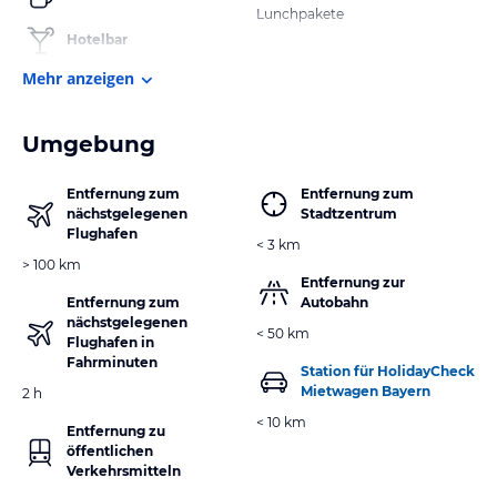
Lunchpakete
Hotelbar
Mehr anzeigen
Umgebung
Entfernung zum
Entfernung zum
nächstgelegenen
Stadtzentrum
Flughafen
< 3 km
> 100 km
Entfernung zur
Entfernung zum
Autobahn
nächstgelegenen
< 50 km
Flughafen in
Fahrminuten
Station für HolidayCheck
Mietwagen Bayern
2 h
< 10 km
Entfernung zu
öffentlichen
Verkehrsmitteln