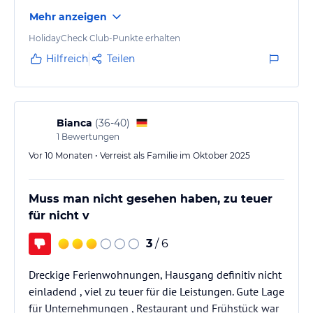
Nationalpark Bayerischer Wald. Hier darf sich die Natur ohne
Mehr anzeigen
Eingriffe des Menschen entwickeln. Den Gast erwartet eine
einmalige, grenzenlose Waldwildnis. Ein Highlight ist der auch im
HolidayCheck Club-Punkte erhalten
Winter geöffnete längste Baumwipfelpfad der Welt.
Hilfreich
Teilen
Sonstige Einrichtungen und Services
Unsere Rezeption steht Ihnen von Montag-Sonntag von 08.00 Uhr
bis 12.00 Uhr und von 13.00 Uhr bis 19.00 Uhr zur Verfügung.
Bianca
(
36-40
)
1
Bewertungen
Hinweis:
Allgemeine und unverbindliche
Vor 10 Monaten • Verreist als Familie im Oktober 2025
Hoteliers-/Veranstalter-/Kataloginformationen. Alle Angaben
ohne Gewähr und ohne Prüfung durch HolidayCheck. Bitte
lies vor der Buchung die verbindlichen
Angebotsdetails
des
Muss man nicht gesehen haben, zu teuer
jeweiligen Veranstalters.
für nicht v
3
/ 6
Dreckige Ferienwohnungen, Hausgang definitiv nicht
einladend , viel zu teuer für die Leistungen. Gute Lage
für Unternehmungen , Restaurant und Frühstück war