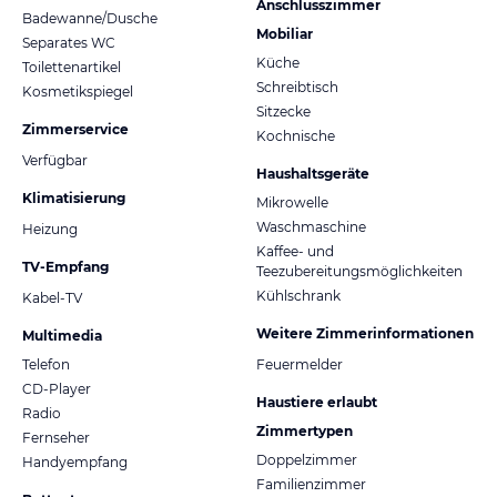
Anschlusszimmer
Badewanne/Dusche
Mobiliar
Separates WC
Küche
Toilettenartikel
Schreibtisch
Kosmetikspiegel
Sitzecke
Zimmerservice
Kochnische
Verfügbar
Haushaltsgeräte
Klimatisierung
Mikrowelle
Waschmaschine
Heizung
Kaffee- und
TV-Empfang
Teezubereitungsmöglichkeiten
Kühlschrank
Kabel-TV
Weitere Zimmerinformationen
Multimedia
Telefon
Feuermelder
CD-Player
Haustiere erlaubt
Radio
Zimmertypen
Fernseher
Doppelzimmer
Handyempfang
Familienzimmer