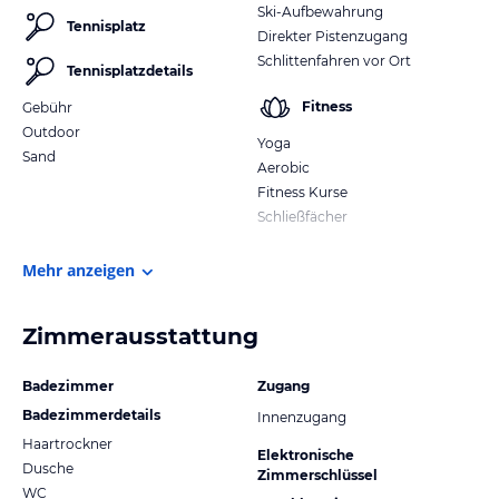
Ski-Aufbewahrung
Tennisplatz
Direkter Pistenzugang
Schlittenfahren vor Ort
Tennisplatzdetails
Fitness
Gebühr
Outdoor
Yoga
Sand
Aerobic
Fitness Kurse
Schließfächer
Mehr anzeigen
Zimmerausstattung
Badezimmer
Zugang
Badezimmerdetails
Innenzugang
Haartrockner
Elektronische
Dusche
Zimmerschlüssel
WC