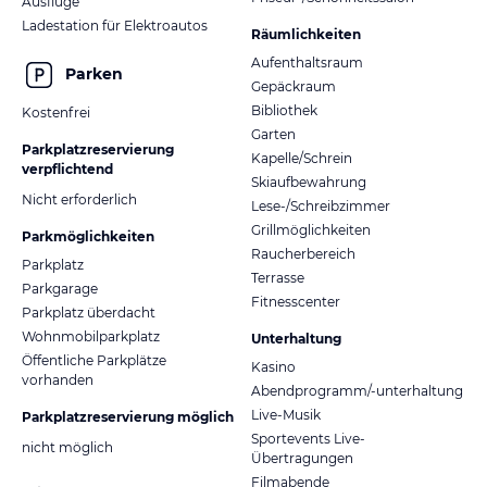
Ausflüge
Ladestation für Elektroautos
Räumlichkeiten
Aufenthaltsraum
Parken
Gepäckraum
Bibliothek
Kostenfrei
Garten
Parkplatzreservierung
Kapelle/Schrein
verpflichtend
Skiaufbewahrung
Nicht erforderlich
Lese-/Schreibzimmer
Grillmöglichkeiten
Parkmöglichkeiten
Raucherbereich
Parkplatz
Terrasse
Parkgarage
Fitnesscenter
Parkplatz überdacht
Wohnmobilparkplatz
Unterhaltung
Öffentliche Parkplätze
Kasino
vorhanden
Abendprogramm/-unterhaltung
Live-Musik
Parkplatzreservierung möglich
Sportevents Live-
nicht möglich
Übertragungen
Filmabende