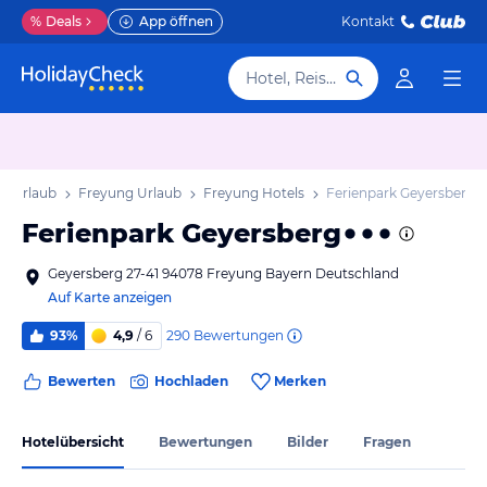
%
Deals
App öffnen
Kontakt
Hotel, Reiseziel
n Urlaub
Freyung Urlaub
Freyung Hotels
Ferienpark Geyersberg
Ferienpark Geyersberg
Geyersberg 27-41 94078 Freyung Bayern Deutschland
Auf Karte anzeigen
290
Bewertungen
93%
4,9
/ 6
Bewerten
Hochladen
Merken
Hotelübersicht
Bewertungen
Bilder
Fragen