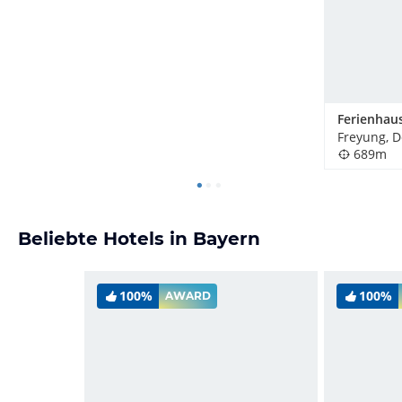
Ferienhau
Freyung, 
689m
Beliebte Hotels in Bayern
100%
100%
AWARD