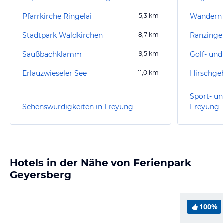
Pfarrkirche Ringelai
5,3
km
Wandern
Stadtpark Waldkirchen
8,7
km
Ranzinge
Saußbachklamm
9,5
km
Erlauzwieseler See
11,0
km
Hirschge
Sport- un
Sehenswürdigkeiten in Freyung
Freyung
Hotels in der Nähe von Ferienpark
Geyersberg
100%