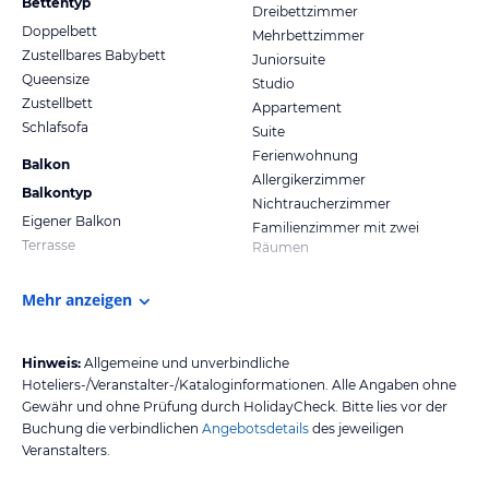
Bettentyp
Dreibettzimmer
Doppelbett
Mehrbettzimmer
Zustellbares Babybett
Juniorsuite
Queensize
Studio
Zustellbett
Appartement
Schlafsofa
Suite
Ferienwohnung
Balkon
Allergikerzimmer
Balkontyp
Nichtraucherzimmer
Eigener Balkon
Familienzimmer mit zwei
Terrasse
Räumen
Mehr anzeigen
Hinweis:
Allgemeine und unverbindliche
Hoteliers-/Veranstalter-/Kataloginformationen. Alle Angaben ohne
Gewähr und ohne Prüfung durch HolidayCheck. Bitte lies vor der
Buchung die verbindlichen
Angebotsdetails
des jeweiligen
Veranstalters.