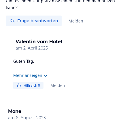
Gibt es einen Grillplatz bzw. einen Grill den man nutzen
kann?
Frage beantworten
Melden
Valentin
vom Hotel
am
2. April 2025
Guten Tag,
derzeit gibt es keinen angelegten Grillplatz auf
Mehr anzeigen
unserem Areal. Das Grillen am Balkon ist mit Elektrogrill
Melden
Hilfreich
0
möglich.
Beste Grüße
Valentin Göllner
Mone
Direktor Ferienpark Geyersberg
am
6. August 2023