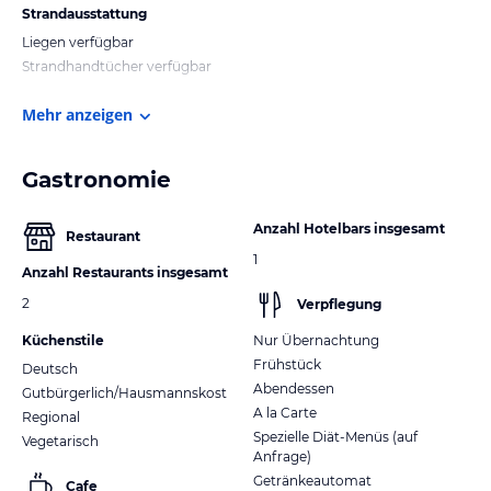
Strandausstattung
Liegen verfügbar
Strandhandtücher verfügbar
Mehr anzeigen
Gastronomie
Anzahl Hotelbars insgesamt
Restaurant
1
Anzahl Restaurants insgesamt
2
Verpflegung
Küchenstile
Nur Übernachtung
Frühstück
Deutsch
Abendessen
Gutbürgerlich/Hausmannskost
A la Carte
Regional
Spezielle Diät-Menüs (auf
Vegetarisch
Anfrage)
Getränkeautomat
Cafe