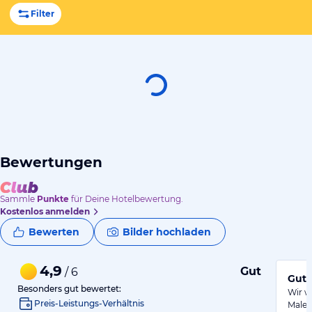
Filter
Bewertungen
Sammle
Punkte
für Deine Hotelbewertung.
Kostenlos anmelden
Bewerten
Bilder hochladen
4,9
Gut
/ 6
Gute
Besonders gut bewertet:
Wir w
Preis-Leistungs-Verhältnis
Male 