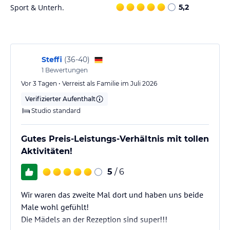
Sport & Unterh.
5,2
Ferienpark Geyersberg – Urlaub entspannt genießen oder aktiv
erleben.
Die Lage des Hotels
Steffi
(
36-40
)
In traumhafter Südlage liegt der Ferienpark auf dem 800 m hohen
1
Bewertungen
Geyersberg oberhalb des Luftkurortes Freyung (kostenloser
Vor 3 Tagen • Verreist als Familie im Juli 2026
Shuttlebus zur Stadtmitte) und unweit des Nationalparks
Bayerischer Wald.
Verifizierter Aufenthalt
Studio standard
Zimmer / Unterbringung im Hotel
Alle Ferienwohnungen haben einen Balkon mit traumhaftem
Gutes Preis-Leistungs-Verhältnis mit tollen
Ausblick über den Bayerischen Wald, eine gut ausgestattete
Aktivitäten!
Küche, ein Bad mit Du/WC sowie Kingsize Schrankbetten bzw. ein
extra Schlafzimmer mit Kingsize Doppelbett, Sat-TV, Sitz- und
5
/ 6
Essecke.
Wir waren das zweite Mal dort und haben uns beide
Gastronomie im Hotel
Male wohl gefühlt!
Zum Frühstück lädt unser Panoramarestaurant GeYerei ein.
Die Mädels an der Rezeption sind super!!!