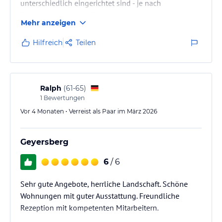
unterschiedlich eingerichtet sind - je nach
Eigentümer (hatten zB keinen Kleiderschrank dafür
Mehr anzeigen
eine Waschmaschine).
Hilfreich
Teilen
Außenanlage ist schön, Schwimmbad eher kalt aber
die Kids hat es nicht gestört.
Waren einmal Essen abends in der Geyerei, war
Ralph
(
61-65
)
lecker.
1
Bewertungen
Vor 4 Monaten • Verreist als Paar im März 2026
Die Aktivcard ist super für Unternehmungen!
Geyersberg
6
/ 6
Sehr gute Angebote, herrliche Landschaft. Schöne
Wohnungen mit guter Ausstattung. Freundliche
Rezeption mit kompetenten Mitarbeitern.