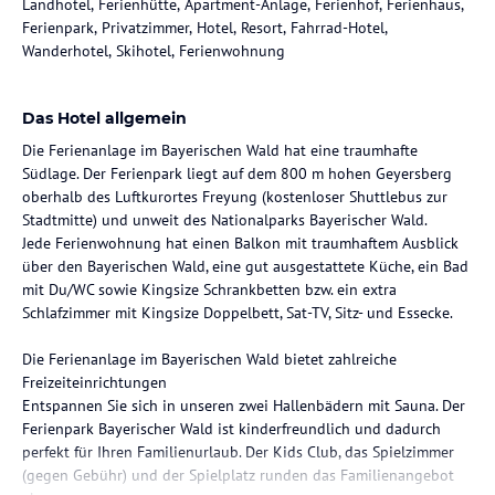
Landhotel, Ferienhütte, Apartment-Anlage, Ferienhof, Ferienhaus,
Ferienpark, Privatzimmer, Hotel, Resort, Fahrrad-Hotel,
Wanderhotel, Skihotel, Ferienwohnung
Das Hotel allgemein
Die Ferienanlage im Bayerischen Wald hat eine traumhafte
Südlage. Der Ferienpark liegt auf dem 800 m hohen Geyersberg
oberhalb des Luftkurortes Freyung (kostenloser Shuttlebus zur
Stadtmitte) und unweit des Nationalparks Bayerischer Wald.
Jede Ferienwohnung hat einen Balkon mit traumhaftem Ausblick
über den Bayerischen Wald, eine gut ausgestattete Küche, ein Bad
mit Du/WC sowie Kingsize Schrankbetten bzw. ein extra
Schlafzimmer mit Kingsize Doppelbett, Sat-TV, Sitz- und Essecke.
Die Ferienanlage im Bayerischen Wald bietet zahlreiche
Freizeiteinrichtungen
Entspannen Sie sich in unseren zwei Hallenbädern mit Sauna. Der
Ferienpark Bayerischer Wald ist kinderfreundlich und dadurch
perfekt für Ihren Familienurlaub. Der Kids Club, das Spielzimmer
(gegen Gebühr) und der Spielplatz runden das Familienangebot