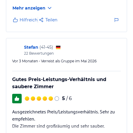
Sport und Unterhaltung
Mehr anzeigen
Der Ferienpark bietet zahlreiche Freizeiteinrichtungen:
Hilfreich
Teilen
2 Hallenbäder
Kinderspielplatz
Gesundheitszentrum mit Massagepraxis
Sauna
Stefan
(
41-45
)
Kostenlos WLAN in allen Ferienwohnungen und öffentlichen
22
Bewertungen
Bereichen
Vor 3 Monaten • Verreist als Gruppe im Mai 2026
Spielzimmer mit Billard, Kicker, Spielautomaten (jeweils gegen
Gebühr)
uvm.
Gutes Preis-Leistungs-Verhältnis und
Direkt bei der Ferienanlage kann man in das ausgedehnte
saubere Zimmer
Wanderwegenetz des Luftkurortes Freyung einsteigen und die
wunderschöne Natur der einmaligen Mittelgebirgslandschaft
5
/ 6
genießen.
Ausgezeichnetes Preis/Leistungsverhältnis. Sehr zu
In der 100 m entfernt gelegenen Glasbläserei können Sie unter
Anleitung ein eigenes Glas blasen.
empfehlen.
Die Zimmer sind großräumig und sehr sauber.
Unberührte Natur erleben kann man im nahe gelegenen