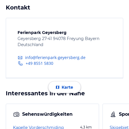
Kontakt
Ferienpark Geyersberg
Geyersberg 27-41 94078 Freyung Bayern
Deutschland
info@ferienpark-geyersberg.de
+49 8551 5830
Karte
Interessantes in der Nähe
Sehenswürdigkeiten
Spor
Kapelle Vorderschmiding
4,3
km
Skigebie