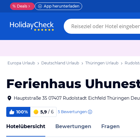
%
Deals
App herunterladen
Europa Urlaub
Deutschland Urlaub
Thüringen Urlaub
Rudolst
Ferienhaus Uhunes
Hauptstraße 35 07407 Rudolstadt Eichfeld Thüringen Deu
100%
5,9
/ 6
5
Bewertungen
Hotelübersicht
Bewertungen
Fragen