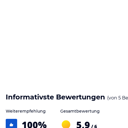
Informativste Bewertungen
(von
5
Be
Weiterempfehlung
Gesamtbewertung
100
%
5,9
/ 6