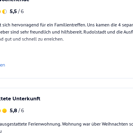
5,5
/ 6
sich hervorragend für ein Familientreffen. Uns kamen die 4 sepa
eber sind sehr freundlich und hilfsbereit. Rudolstadt und die Aus
nd gut und schnell zu erreichen.
len
ttete Unterkunft
5,8
/ 6
be ausgestattete Ferienwohnung. Wohnung war über Weihnachten s
u