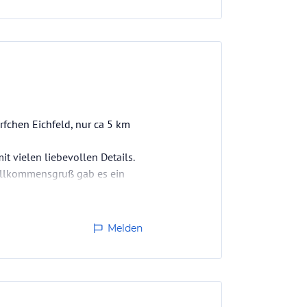
fchen Eichfeld, nur ca 5 km
it vielen liebevollen Details.
illkommensgruß gab es ein
hen zusätzlich mitgenommen,
Melden