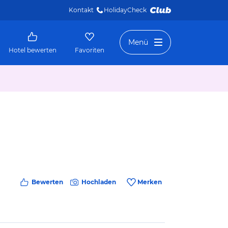
Kontakt
HolidayCheck 
Menü
Hotel bewerten
Favoriten
Bewerten
Hochladen
Merken