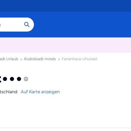
adt Urlaub
Rudolstadt Hotels
Ferienhaus Uhunest
t
tschland
Auf Karte anzeigen