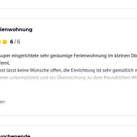
rienwohnung
6
/ 6
super eingerichtete sehr geräumige Ferienwohnung im kleinen Dör
ernt.
st lässt keine Wünsche offen, die Einrichtung ist sehr gemütlich m
aren unkompliziert und als Überraschung zu dem freundlichen W
ätzlich.
einkind (2 1/2 Jahre) angereist sind, hatten wir unser Reisebettc
len
nwochenende