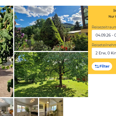
Nur 
Reisezeitrau
04.09.26 - 
Reiseteilneh
2 Erw, 0 Kin
von Booking.com
Filter
von Booking.com