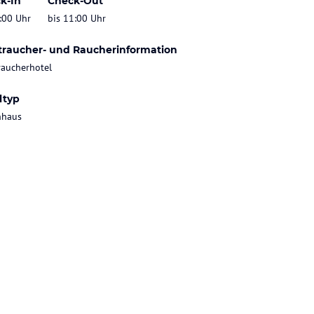
k-In
Check-Out
:00 Uhr
bis 11:00 Uhr
traucher- und Raucherinformation
raucherhotel
ltyp
nhaus