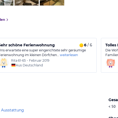
den
Sehr schöne Ferienwohnung
6
/ 6
Tolle
Uns erwartete eine super eingerichtete sehr geräumige
Die Woh
Ferienwohnung im kleinen Dörfchen…
weiterlesen
Familie
Rita
61-65
•
Februar 2019
Aus Deutschland
Gesa
< 50
 Ausstattung