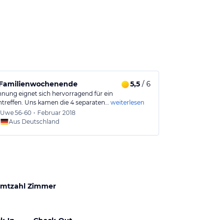
s Familienwochenende
5,5
/ 6
Super ausge
nung eignet sich hervorragend für ein
Tolle mit viel
ntreffen. Uns kamen die 4 separaten…
weiterlesen
Wohnung war ü
Uwe
56-60
•
Februar 2018
Sabine
Aus Deutschland
Aus
mtzahl Zimmer