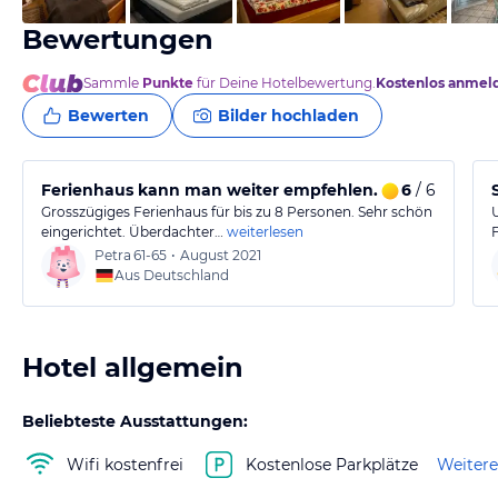
Bewertungen
Sammle
Punkte
für Deine Hotelbewertung.
Kostenlos anmel
Bewerten
Bilder hochladen
Ferienhaus kann man weiter empfehlen.
6
/ 6
Grosszügiges Ferienhaus für bis zu 8 Personen. Sehr schön
eingerichtet. Überdachter…
weiterlesen
Petra
61-65
•
August 2021
Aus Deutschland
Hotel allgemein
Beliebteste Ausstattungen:
Wifi kostenfrei
Kostenlose Parkplätze
Weitere