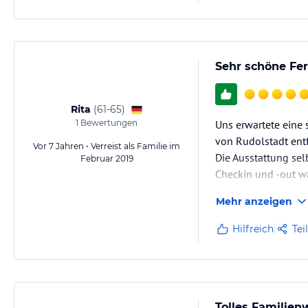
Sehr schöne Fe
Rita
(
61-65
)
1
Bewertungen
Uns erwartete eine 
von Rudolstadt entf
Vor 7 Jahren • Verreist als Familie im
Die Ausstattung selb
Februar 2019
Checkin und -out w
Fläschchen Wein zus
Mehr anzeigen
Da wir mit einem Kl
was aber nicht…
Hilfreich
Tei
Tolles Familie