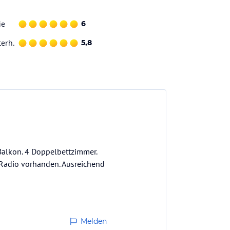
ie
6
terh.
5,8
 Balkon. 4 Doppelbettzimmer.
Radio vorhanden. Ausreichend
Melden