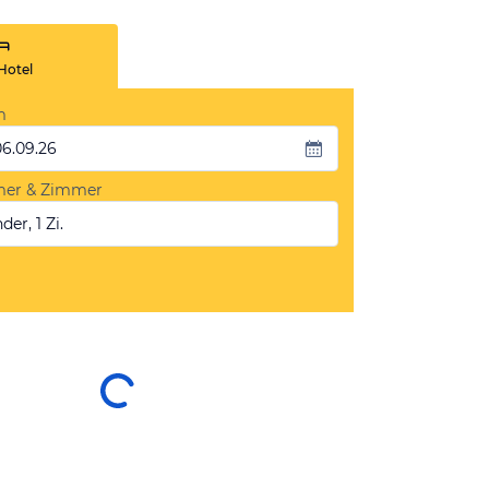
Hotel
m
06.09.26
mer & Zimmer
der, 1 Zi.