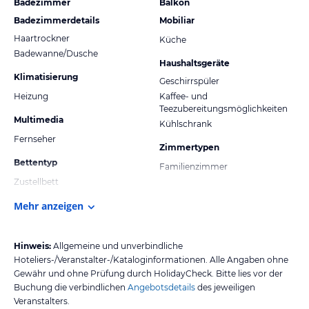
Badezimmer
Balkon
Badezimmerdetails
Mobiliar
Haartrockner
Küche
Badewanne/Dusche
Haushaltsgeräte
Klimatisierung
Geschirrspüler
Heizung
Kaffee- und
Teezubereitungsmöglichkeiten
Multimedia
Kühlschrank
Fernseher
Zimmertypen
Bettentyp
Familienzimmer
Zustellbett
Mehr anzeigen
Hinweis:
Allgemeine und unverbindliche
Hoteliers-/Veranstalter-/Kataloginformationen. Alle Angaben ohne
Gewähr und ohne Prüfung durch HolidayCheck. Bitte lies vor der
Buchung die verbindlichen
Angebotsdetails
des jeweiligen
Veranstalters.