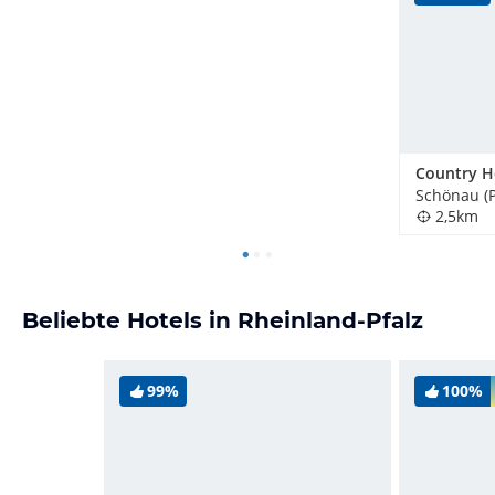
Schönau (P
2,5km
Beliebte Hotels in Rheinland-Pfalz
99%
100%