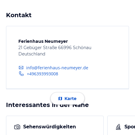
Kontakt
Ferienhaus Neumeyer
21 Gebüger Straße 66996 Schönau
Deutschland
info@ferienhaus-neumeyer.de
+496393993008
Karte
Interessantes in der Nähe
Sehenswürdigkeiten
Spor