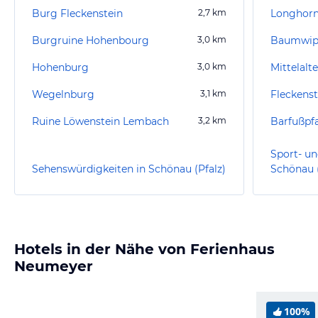
Burg Fleckenstein
2,7
km
Longhorn
Burgruine Hohenbourg
3,0
km
Baumwipf
Hohenburg
3,0
km
Wegelnburg
3,1
km
Fleckenst
Ruine Löwenstein Lembach
3,2
km
Barfußpf
Sport- un
Sehenswürdigkeiten in Schönau (Pfalz)
Schönau (
Hotels in der Nähe von Ferienhaus
Neumeyer
100%