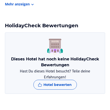
entfernt, so dass die Anreise bequem und unkompliziert ist.
Mehr anzeigen
Zimmer / Unterbringung im Hotel
Das Apartment im Ferienhaus Neumeyer verfügt über eine
gemütliche Terrasse, auf der Sie den Gartenblick und die frische
HolidayCheck Bewertungen
Luft genießen können. Im Inneren erwartet Sie ein komfortabler
Sitzbereich mit einem Flachbild-Sat-TV. Die voll ausgestattete
Küche bietet alles, was Sie für die Zubereitung Ihrer eigenen
Mahlzeiten benötigen, einschließlich Kühlschrank, Geschirrspüler,
Backofen, Kochfeld, Toaster, Kaffeemaschine und Wasserkocher. Das
private Badezimmer ist mit einer Dusche und einem Haartrockner
Dieses Hotel hat noch keine HolidayCheck
ausgestattet.
Bewertungen
Gastronomie im Hotel
Hast Du dieses Hotel besucht? Teile deine
Erfahrungen!
Das Ferienhaus Neumeyer bietet Ihnen die Flexibilität, Ihre
eigenen Mahlzeiten in der voll ausgestatteten Küche
Hotel bewerten
zuzubereiten. Alternativ können Sie auch den Grill im Garten
nutzen und gemütliche Abende im Freien verbringen. In der
Umgebung gibt es auch verschiedene Restaurants, in denen Sie
lokale Spezialitäten und internationale Küche genießen können.