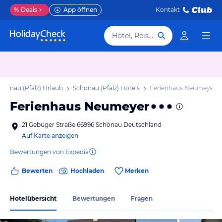
%
Deals
App öffnen
Kontakt
Hotel, Reiseziel
chönau (Pfalz) Urlaub
Schönau (Pfalz) Hotels
Ferienhaus Neumeyer
Ferienhaus Neumeyer
21 Gebüger Straße 66996 Schönau Deutschland
Auf Karte anzeigen
Bewertungen von Expedia
Bewerten
Hochladen
Merken
Hotelübersicht
Bewertungen
Fragen