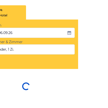
Hotel
m
06.09.26
mer & Zimmer
der, 1 Zi.