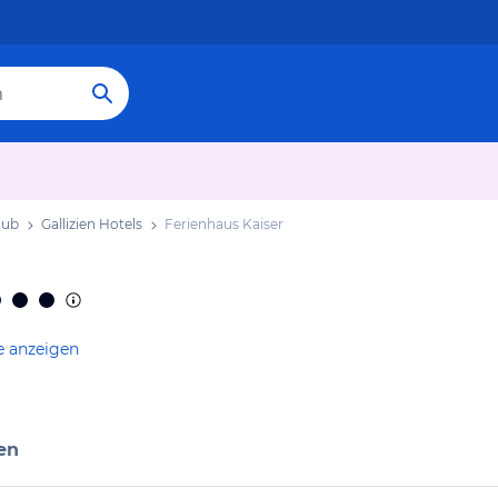
aub
Gallizien Hotels
Ferienhaus Kaiser
e anzeigen
en