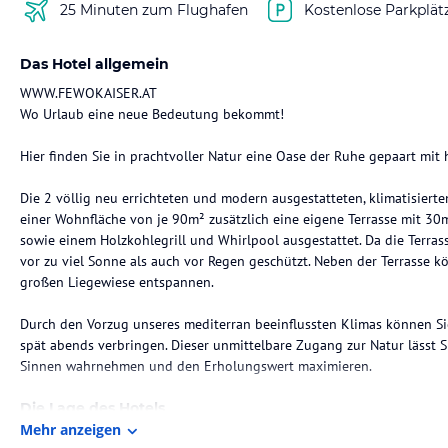
25 Minuten zum Flughafen
Kostenlose Parkplät
Das Hotel allgemein
WWW.FEWOKAISER.AT
Wo Urlaub eine neue Bedeutung bekommt!
Hier finden Sie in prachtvoller Natur eine Oase der Ruhe gepaart mi
Die 2 völlig neu errichteten und modern ausgestatteten, klimatisiert
einer Wohnfläche von je 90m² zusätzlich eine eigene Terrasse mit 30m²
sowie einem Holzkohlegrill und Whirlpool ausgestattet. Da die Terras
vor zu viel Sonne als auch vor Regen geschützt. Neben der Terrasse k
großen Liegewiese entspannen.
Durch den Vorzug unseres mediterran beeinflussten Klimas können Sie 
spät abends verbringen. Dieser unmittelbare Zugang zur Natur lässt
Sinnen wahrnehmen und den Erholungswert maximieren.
Die Lage des Hotels
Mehr anzeigen
Unsere Ferienhäuser befinden sich auf einer Anhöhe in südseitiger, 