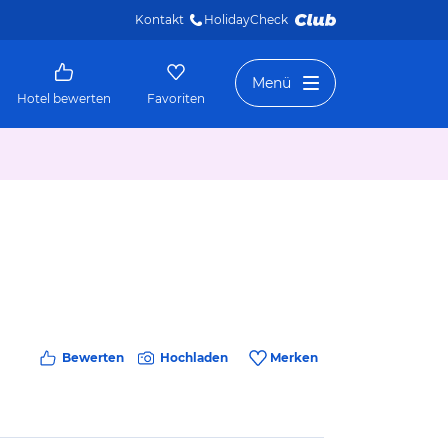
Kontakt
HolidayCheck 
Menü
Hotel bewerten
Favoriten
Bewerten
Hochladen
Merken