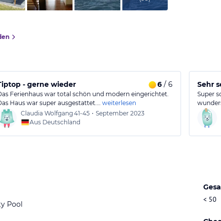
den
Tiptop - gerne wieder
6
/ 6
Sehr s
Das Ferienhaus war total schön und modern eingerichtet.
Super s
Das Haus war super ausgestattet.…
weiterlesen
wunders
Claudia Wolfgang
41-45
•
September 2023
Aus Deutschland
Gesa
< 50
ty Pool