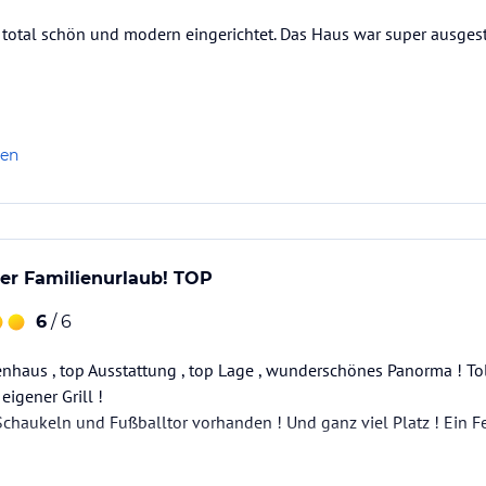
total schön und modern eingerichtet. Das Haus war super ausgesta
in selbständig ist, verwöhnen lassen.
len
er Familienurlaub! TOP
6
/ 6
nhaus , top Ausstattung , top Lage , wunderschönes Panorma ! Toll
eigener Grill !
Seele einen wunderbaren erholsamen Urlaub bei
 Schaukeln und Fußballtor vorhanden ! Und ganz viel Platz ! Ein 