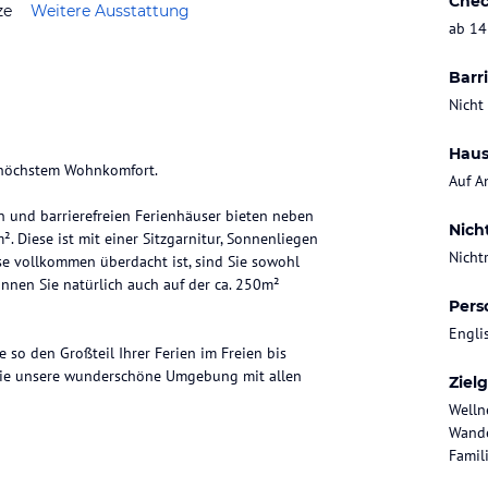
Chec
ze
Weitere Ausstattung
ab 14
Barri
Nicht
Haus
t höchstem Wohnkomfort.
Auf A
en und barrierefreien Ferienhäuser bieten neben
Nich
. Diese ist mit einer Sitzgarnitur, Sonnenliegen
Nicht
se vollkommen überdacht ist, sind Sie sowohl
önnen Sie natürlich auch auf der ca. 250m²
Pers
Engli
so den Großteil Ihrer Ferien im Freien bis
 Sie unsere wunderschöne Umgebung mit allen
Ziel
Welln
Wande
Famili
sehr sonniger Lage ohne Durchgangsstrasse im