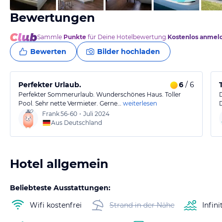
Bewertungen
Sammle
Punkte
für Deine Hotelbewertung.
Kostenlos anmel
Bewerten
Bilder hochladen
Perfekter Urlaub.
6
/ 6
Perfekter Sommerurlaub. Wunderschönes Haus. Toller
Pool. Sehr nette Vermieter. Gerne…
weiterlesen
Frank
56-60
•
Juli 2024
Aus Deutschland
Hotel allgemein
Beliebteste Ausstattungen:
Wifi kostenfrei
Strand in der Nähe
Infini