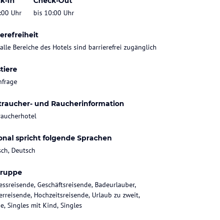
k-In
Check-Out
:00 Uhr
bis 10:00 Uhr
erefreiheit
 alle Bereiche des Hotels sind barrierefrei zugänglich
tiere
nfrage
traucher- und Raucherinformation
raucherhotel
onal spricht folgende Sprachen
sch, Deutsch
gruppe
essreisende, Geschäftsreisende, Badeurlauber,
rreisende, Hochzeitsreisende, Urlaub zu zweit,
e, Singles mit Kind, Singles