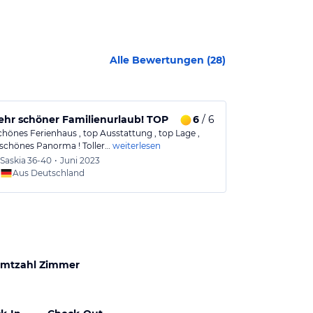
Alle Bewertungen (
28
)
ehr schöner Familienurlaub! TOP
6
/ 6
TOP Urlaubsz
chönes Ferienhaus , top Ausstattung , top Lage ,
Sind schon das 
chönes Panorma ! Toller…
weiterlesen
Vermieter sind
Saskia
36-40
•
Juni 2023
Franz
4
Aus Deutschland
Aus
mtzahl Zimmer