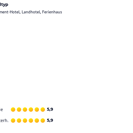
ltyp
ment-Hotel, Landhotel, Ferienhaus
ie
5,9
terh.
5,9