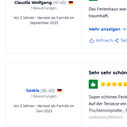
Claudia Wolfgang
(
41-45
)
1
Bewertungen
Das Ferienhaus war 
Sie dürfen sich auch gerne von unserer Tochter Sarah, die als Masseur
traumhaft.
www.sarah-kaiser.at
Vor 2 Jahren • Verreist als Familie im
September 2023
Mehr anzeigen
Sonstige Einrichtungen und Services
So unbeschreiblich schön, dass man es nicht oft genug sagen kann:
Hilfreich
Tei
Wo bekommt man heutzutage noch ein sehr modernes Ferienhaus,
mit 90m² Wohnfläche,
einer eigenen 30m² grossen überdachten Terrasse mit Whirlpool,
mit 150m² Liegewiese,
Sehr sehr schön
im Grünen ohne Durchgangsstrasse,
Für sich A L L E I N E ?
Saskia
(
36-40
)
Hier bei uns. Und das zu einem LEISTBAREN PREIS!
Super schönes Ferie
1
Bewertungen
Ganz ehrlich, wo findet man so etwas schon noch?
Auf der Terrasse ein 
Vor 3 Jahren • Verreist als Familie im
Also nützen Sie die Chance - schalten Sie ab und gönnen Geist und 
Tischtennisplatte ,
Juni 2023
Freunden.
weiterempfehlen!