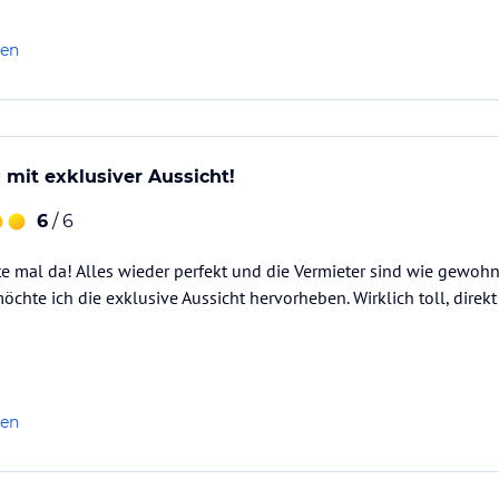
am Turnersee.
len
ataloginformationen. Alle Angaben ohne
uchung die verbindlichen
Angebotsdetails
des
 mit exklusiver Aussicht!
6
/ 6
te mal da! Alles wieder perfekt und die Vermieter sind wie gewohn
öchte ich die exklusive Aussicht hervorheben. Wirklich toll, direk
len