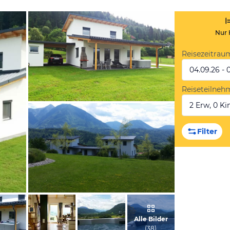
Nur 
Reisezeitrau
04.09.26 - 
Reiseteilneh
2 Erw, 0 Kin
vom Hotelier, Juni 2018
Filter
vom Hotelier, Juni 2018
Alle Bilder
(
38
)