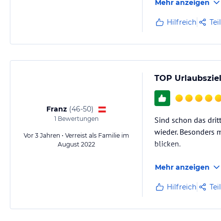
Auch im Preis inkludiert: freie Strandbenützung in einem Strandbad 
Mehr anzeigen
Hilfreich
Tei
Hinweis:
Allgemeine und unverbindliche Hoteliers-/Veranstalter-/K
Gewähr und ohne Prüfung durch HolidayCheck. Bitte lies vor der B
jeweiligen Veranstalters.
TOP Urlaubsziel
Franz
(
46-50
)
1
Bewertungen
Sind schon das drit
wieder. Besonders m
Vor 3 Jahren • Verreist als Familie im
blicken.
August 2022
Mehr anzeigen
Hilfreich
Tei