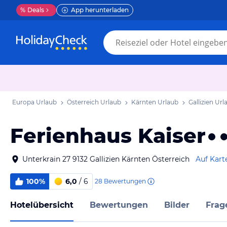
%
Deals
App herunterladen
Europa Urlaub
Österreich Urlaub
Kärnten Urlaub
Gallizien Url
Ferienhaus Kaiser
Unterkrain 27 9132 Gallizien Kärnten Österreich
Auf Kart
100%
6,0
/ 6
28
Bewertungen
Hotelübersicht
Bewertungen
Bilder
Frag