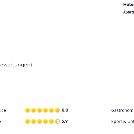
en Europas. Bei uns ist es sehr
Hote
Apart
 Sonnegger- und Gösselsdorfersee, Reiten auf
ale Gegend zum Wandern, Spazieren, Nordic
. 5 km zur grössten Paintballarena Europas.
wenischen Grenze ermöglicht Ihnen:
ewertungen)
(für unsere Hausgäste, in einem Strandbad am
wierigkeitsgraden von 400m - 2142m (Hochobir)
teranem Klima.
ice
6,0
Gastronom
 gleich gebaut und ausgestattet.
e
5,7
Sport & Un