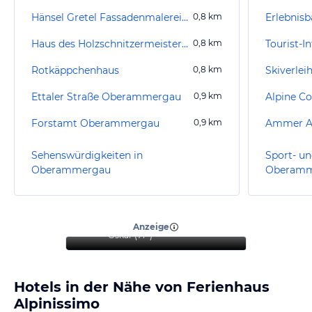
Hänsel Gretel Fassadenmalerei am Marie-Mattfeld-Haus
0,8
km
Erlebnis
Haus des Holzschnitzermeisters Christian Wagner
0,8
km
Rotkäppchenhaus
0,8
km
Ettaler Straße Oberammergau
0,9
km
Alpine Co
Forstamt Oberammergau
0,9
km
Ammer A
Sehenswürdigkeiten in
Sport- un
Oberammergau
Oberamm
“
Sehr schöner Urlaub mit
Hund.
”
Anzeige
Oskar
(
71+
)
Hotels in der Nähe von Ferienhaus
Alpinissimo