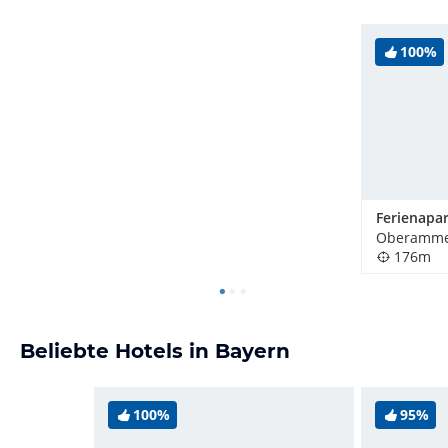
100%
Oberammer
176m
Beliebte Hotels in Bayern
100%
95%