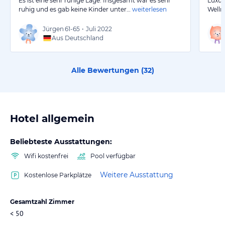
Es ist eine sehr ruhige Lage. Insgesamt war es sehr
Luxus
ruhig und es gab keine Kinder unter…
weiterlesen
Welln
Jürgen
61-65
•
Juli 2022
Aus Deutschland
Alle Bewertungen (
32
)
Hotel allgemein
Beliebteste Ausstattungen:
Wifi kostenfrei
Pool verfügbar
Weitere Ausstattung
Kostenlose Parkplätze
Gesamtzahl Zimmer
< 50