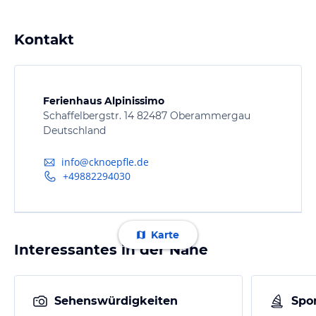
Kontakt
Ferienhaus Alpinissimo
Schaffelbergstr. 14 82487 Oberammergau
Deutschland
info@cknoepfle.de
+49882294030
Karte
Interessantes in der Nähe
Sehenswürdigkeiten
Spor