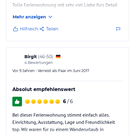
Tolle Ferienwohnung mit sehr viel Liebe fürs Detail
und man merkt, dass sich die Gastgeberin Mühe gibt,
Mehr anzeigen
dass sich die Gäste willkommen fühlen. Und das
taten wir! Wir haben den Kühlschrank-Service
Hilfreich
Teilen
genutzt, so dass wir am ersten Morgen nicht
einkaufen mussten. Das war super und sehr lecker!
Wir kommen auf jeden Fall sehr gerne wieder!
Birgit
(
46-50
)
Über die Umgebung muss man ja…
4
Bewertungen
Vor 9 Jahren • Verreist als Paar im Juni 2017
Absolut empfehlenswert
6
/ 6
Bei dieser Ferienwohnung stimmt einfach alles.
Einrichtung, Ausstattung, Lage und Freundlichkeit
top. Wir waren für zu einem Wanderurlaub in