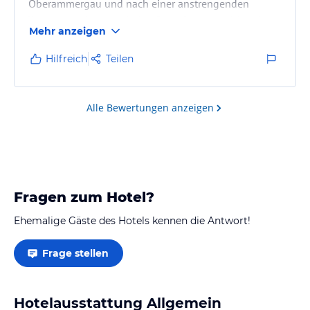
Oberammergau und nach einer anstrengenden
Wanderung haben wir den Pool, Sauna und Aussicht
Mehr anzeigen
besonders genossen.
Hilfreich
Teilen
Alle Bewertungen anzeigen
Fragen zum Hotel?
Ehemalige Gäste des Hotels kennen die Antwort!
Frage stellen
Hotelausstattung Allgemein