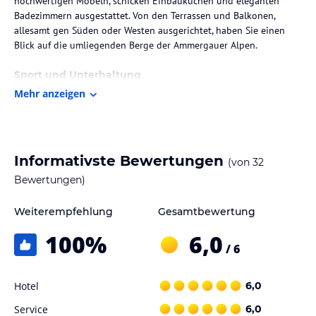
hochwertigen Möbeln, schicken Einbauküchen und eleganten
Badezimmern ausgestattet. Von den Terrassen und Balkonen,
allesamt gen Süden oder Westen ausgerichtet, haben Sie einen
Blick auf die umliegenden Berge der Ammergauer Alpen.
Sport und Unterhaltung
Mehr anzeigen
In unserem Garten befindet sich ein Naturbadeteich, mit einem
Schwimmbereich von 9 x 4,5 Metern und einer Wasserfläche von
1,35 m ist er auch für Kinder und Nichtschwimmer geeignet.
Ein Gartenhäuschen und eine Holzterrasse mit Liegen runden den
Informativste Bewertungen
(von
32
Bewertungen)
Hinweis:
Allgemeine und unverbindliche
Hoteliers-/Veranstalter-/Kataloginformationen. Alle Angaben
Weiterempfehlung
Gesamtbewertung
ohne Gewähr und ohne Prüfung durch HolidayCheck. Bitte
lies vor der Buchung die verbindlichen
Angebotsdetails
des
100
%
6,0
jeweiligen Veranstalters.
/ 6
Hotel
6,0
Service
6,0