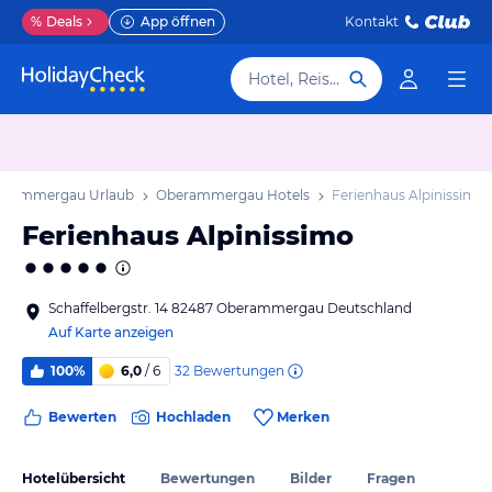
%
Deals
App öffnen
Kontakt
Hotel, Reiseziel
erammergau Urlaub
Oberammergau Hotels
Ferienhaus Alpinissimo
Ferienhaus Alpinissimo
Schaffelbergstr. 14 82487 Oberammergau Deutschland
Auf Karte anzeigen
32
Bewertungen
100%
6,0
/ 6
Bewerten
Hochladen
Merken
Hotelübersicht
Bewertungen
Bilder
Fragen