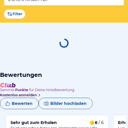
Filter
Bewertungen
Sammle
Punkte
für Deine Hotelbewertung.
Kostenlos anmelden
Bewerten
Bilder hochladen
Sehr gut zum Erholen
6
/ 6
Erho