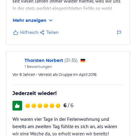
seit vielen Jahren immer wieder hierher, weil wir uns
in der stets perfekt eingerichteten FeWo so wohl
fühlen und so gut erholen. Da stimmt einfach jedes
Mehr anzeigen
Detail. Hinzu kommt die Freundlichkeit der
Vermieterin.
Hilfreich
Teilen
Thorsten Norbert
(
31-35
)
1
Bewertungen
Vor 8 Jahren • Verreist als Gruppe im April 2018
Jederzeit wieder!
6
/ 6
Wir waren vier Tage in der Ferienwohnung und
bereits am zweiten Tag fühlte es sich an, als wären
wir eine Woche da, so erholt waren wir bereits!