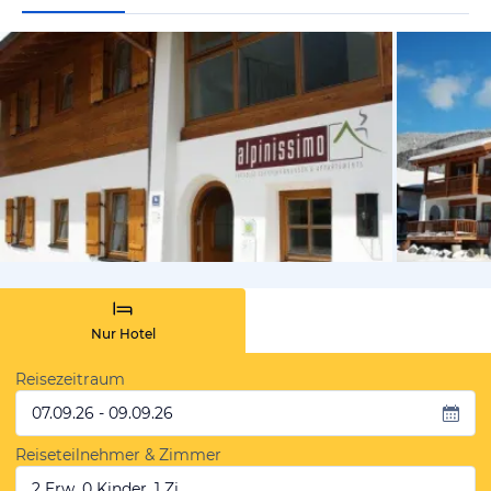
vom Hotelie
Nur Hotel
Reisezeitraum
07.09.26 - 09.09.26
Reiseteilnehmer & Zimmer
2 Erw, 0 Kinder, 1 Zi.