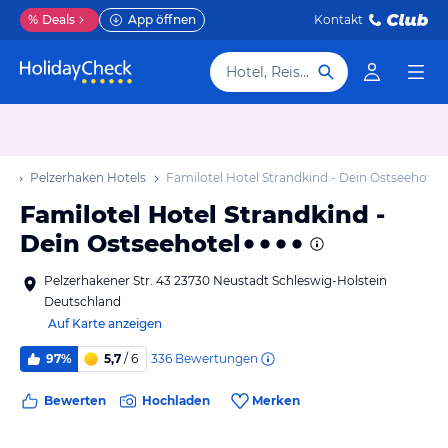
%
Deals
App öffnen
Kontakt
Hotel, Reiseziel
ub
Pelzerhaken Hotels
Familotel Hotel Strandkind - Dein Ostseehotel
Familotel Hotel Strandkind -
Dein Ostseehotel
Pelzerhakener Str. 43 23730 Neustadt Schleswig-Holstein
Deutschland
Auf Karte anzeigen
336
Bewertungen
97%
5,7
/ 6
Bewerten
Hochladen
Merken