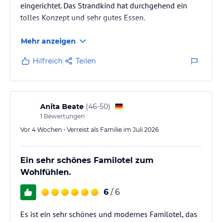
>> Leihboards für SUP inkl. Schwimmwesten
eingerichtet. Das Strandkind hat durchgehend ein
>> Leihkajaks inkl. Schwimmwesten
tolles Konzept und sehr gutes Essen.
>> abwechslungsreicher Wochenplan mit geführten Bike-Touren,
Bogenschießen, Crossgolf, Küsten- oder Fackelwanderungen,
Mehr anzeigen
Outdoorkino, Schnupperkurs Surfen u.v.m.
>> Badminton inkl. Set
Hilfreich
Teilen
>> Volleyball inkl. Set
>> Tischkicker
>> Tischtennis
>> Bücher- und Spieleecke für Groß und Klein
Anita Beate
(
46-50
)
> Kidspaket:
1
Bewertungen
>> Kinderbetreuung von 0,5-13 Jahre
Vor 4 Wochen • Verreist als Familie im Juli 2026
>> wechselndes Wochenprogramm mit kreativen Bastelaktionen,
Piratenschatzsuchen, Strandwanderungen, Lagerfeuer mit
Stockbrotgrillen u.v.m.
Ein sehr schönes Familotel zum
>> Spielzimmer
Wohlfühlen.
>> Tischtennis
6
/ 6
Zusätzlich buchbar
> Elektro-Auto-Ladestation
Es ist ein sehr schönes und modernes Familotel, das
etc.