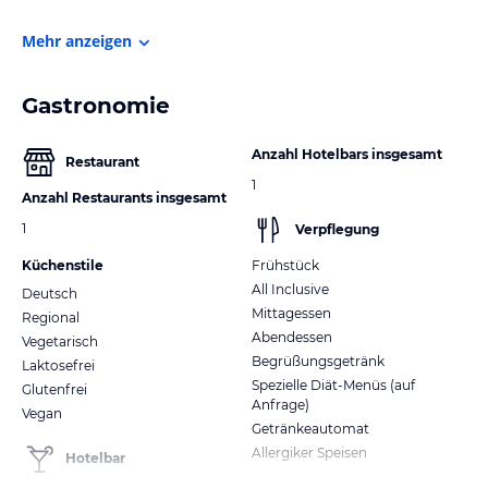
Mehr anzeigen
Gastronomie
Anzahl Hotelbars insgesamt
Restaurant
1
Anzahl Restaurants insgesamt
1
Verpflegung
Küchenstile
Frühstück
All Inclusive
Deutsch
Mittagessen
Regional
Abendessen
Vegetarisch
Begrüßungsgetränk
Laktosefrei
Spezielle Diät-Menüs (auf
Glutenfrei
Anfrage)
Vegan
Getränkeautomat
Allergiker Speisen
Hotelbar