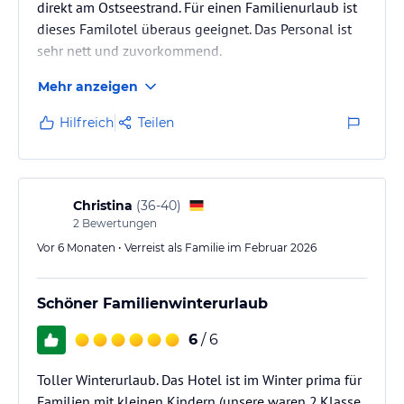
direkt am Ostseestrand. Für einen Familienurlaub ist
dieses Familotel überaus geeignet. Das Personal ist
Hinweis:
Allgemeine und unverbindliche
sehr nett und zuvorkommend.
Hoteliers-/Veranstalter-/Kataloginformationen. Alle Angaben
ohne Gewähr und ohne Prüfung durch HolidayCheck. Bitte
Mehr anzeigen
lies vor der Buchung die verbindlichen
Angebotsdetails
des
jeweiligen Veranstalters.
Hilfreich
Teilen
Christina
(
36-40
)
2
Bewertungen
Vor 6 Monaten • Verreist als Familie im Februar 2026
Schöner Familienwinterurlaub
6
/ 6
Toller Winterurlaub. Das Hotel ist im Winter prima für
Familien mit kleinen Kindern (unsere waren 2.Klasse