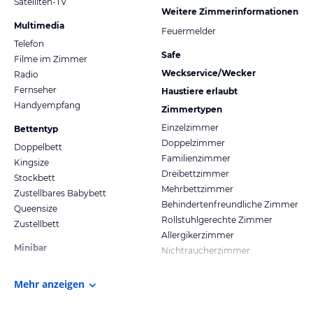
Satelliten-TV
Weitere Zimmerinformationen
Multimedia
Feuermelder
Telefon
Safe
Filme im Zimmer
Weckservice/Wecker
Radio
Fernseher
Haustiere erlaubt
Handyempfang
Zimmertypen
Einzelzimmer
Bettentyp
Doppelzimmer
Doppelbett
Familienzimmer
Kingsize
Dreibettzimmer
Stockbett
Mehrbettzimmer
Zustellbares Babybett
Behindertenfreundliche Zimmer
Queensize
Rollstuhlgerechte Zimmer
Zustellbett
Allergikerzimmer
Minibar
Nichtraucherzimmer
Mehr anzeigen