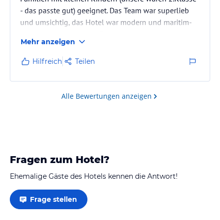
- das passte gut) geeignet. Das Team war superlieb
und umsichtig, das Hotel war modern und maritim-
schön eingerichtet, das Essen war regional und
Mehr anzeigen
lecker und die Kinderbetreuung hat unseren Kindern
gut gefallen. Unser Zimmer war schön.
Hilfreich
Teilen
Alle Bewertungen anzeigen
Fragen zum Hotel?
Ehemalige Gäste des Hotels kennen die Antwort!
Frage stellen