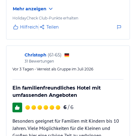
Freizeit- und Kinderprogramm bereits inklusive - so zum Beispiel:
Mehr anzeigen
> Nutzung der Sauna
HolidayCheck Club-Punkte erhalten
Hilfreich
Teilen
> Freizeitspecials:
>> Mietfahrrad für die Dauer des Aufenthalts
>> Klettern an Kletterwand inkl. Kletterausrüstung
>> Leihboards für SUP inkl. Schwimmwesten
>> Leihkajaks inkl. Schwimmwesten
Christoph
(
61-65
)
>> abwechslungsreicher Wochenplan mit geführten Bike-Touren,
31
Bewertungen
Bogenschießen, Crossgolf, Küsten- oder Fackelwanderungen,
Vor 3 Tagen • Verreist als Gruppe im Juli 2026
Outdoorkino, Schnupperkurs Surfen u.v.m.
>> Badminton inkl. Set
>> Volleyball inkl. Set
Ein familienfreundliches Hotel mit
>> Tischkicker
umfassenden Angeboten
>> Tischtennis
>> Bücher- und Spieleecke für Groß und Klein
6
/ 6
> Kidspaket:
Besonders geeignet für Familien mit Kindern bis 10
>> Kinderbetreuung von 0,5-13 Jahre
Jahren. Viele Möglichkeiten für die Kleinen und
>> wechselndes Wochenprogramm mit kreativen Bastelaktionen,
Großen hier eine schöne Zeit zu verbringen.