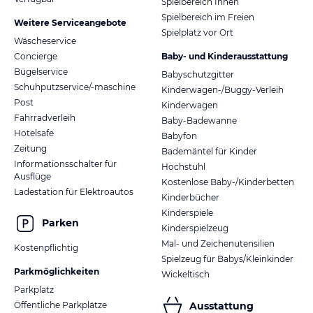
Spielbereich Innen
Spielbereich im Freien
Weitere Serviceangebote
Spielplatz vor Ort
Wäscheservice
Concierge
Baby- und Kinderausstattung
Bügelservice
Babyschutzgitter
Schuhputzservice/-maschine
Kinderwagen-/Buggy-Verleih
Post
Kinderwagen
Fahrradverleih
Baby-Badewanne
Hotelsafe
Babyfon
Zeitung
Bademäntel für Kinder
Informationsschalter für
Hochstuhl
Ausflüge
Kostenlose Baby-/Kinderbetten
Ladestation für Elektroautos
Kinderbücher
Kinderspiele
Parken
Kinderspielzeug
Mal- und Zeichenutensilien
Kostenpflichtig
Spielzeug für Babys/Kleinkinder
Parkmöglichkeiten
Wickeltisch
Parkplatz
Öffentliche Parkplätze
Ausstattung