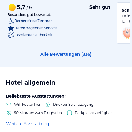
5,7
Sehr gut
/ 6
Schö
Besonders gut bewertet:
Es is
Barrierefreie Zimmer
für Ra
Hervorragender Service
Exzellente Sauberkeit
Alle Bewertungen (
336
)
Hotel allgemein
Beliebteste Ausstattungen:
Wifi kostenfrei
Direkter Strandzugang
90 Minuten zum Flughafen
Parkplätze verfügbar
Weitere Ausstattung