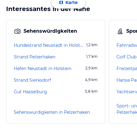
Karte
Interessantes in der Nähe
Sehenswürdigkeiten
Spor
Hundestrand Neustadt in Holstein
1,2
km
Fahrradw
Strand Pelzerhaken
1,7
km
Golf Club
Hafen Neustadt in Holstein
2,9
km
Freizeitp
Strand Sierksdorf
4,9
km
Hansa Pa
Gut Hasselburg
5,8
km
Yachtser
Sport- un
Sehenswürdigkeiten in Pelzerhaken
Pelzerha