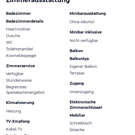
Zimmerausstattung
Badezimmer
Minibarausstattung
Badezimmerdetails
Ohne Alkohol
Haartrockner
Minibar inklusive
Dusche
Nicht verfügbar
WC
Toilettenartikel
Balkon
Kosmetikspiegel
Balkontyp
Zimmerservice
Eigener Balkon
Terrasse
Verfügbar
Stundenweise
Zugang
Begrenztes
Innenzugang
Speisekartenangebot
Elektronische
Klimatisierung
Zimmerschlüssel
Heizung
Mobiliar
TV-Empfang
Schreibtisch
Kabel-TV
Sitzecke