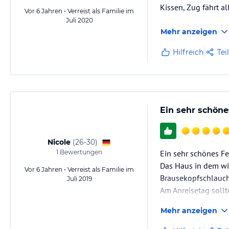
Kissen, Zug fährt a
Vor 6 Jahren • Verreist als Familie im
Juli 2020
Mehr anzeigen
Hilfreich
Tei
Ein sehr schöne
Nicole
(
26-30
)
1
Bewertungen
Ein sehr schönes Fe
Das Haus in dem wir
Vor 6 Jahren • Verreist als Familie im
Brausekopfschlauch
Juli 2019
Am Anreisetag sollt
Samstag's und wenn 
Mehr anzeigen
keine richtige…