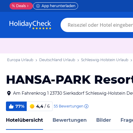
%
Deals
App herunterladen
Europa Urlaub
Deutschland Urlaub
Schleswig-Holstein Urlaub
HANSA-PARK Resor
Am Fahrenkrog 1 23730 Sierksdorf Schleswig-Holstein De
77%
4,4
/ 6
55
Bewertungen
Hotelübersicht
Bewertungen
Bilder
Frag