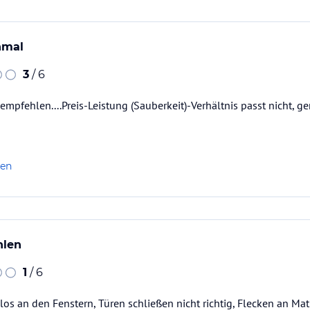
inmal
3
/ 6
empfehlen....Preis-Leistung (Sauberkeit)-Verhältnis passt nicht, g
len
hlen
1
/ 6
los an den Fenstern, Türen schließen nicht richtig, Flecken an M