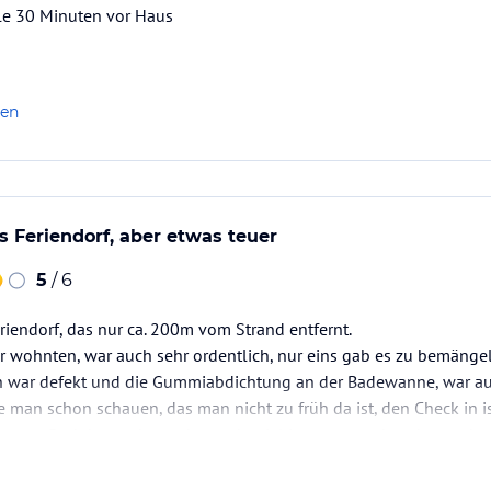
lle 30 Minuten vor Haus
len
s Feriendorf, aber etwas teuer
5
/ 6
riendorf, das nur ca. 200m vom Strand entfernt.
 wohnten, war auch sehr ordentlich, nur eins gab es zu bemängel
 war defekt und die Gummiabdichtung an der Badewanne, war auc
e man schon schauen, das man nicht zu früh da ist, den Check in is
man Pech hat stehen schon sehr viel Leute an und es dauert dann