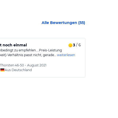
Alle Bewertungen (
55
)
cht noch einmal
3
/ 6
Nicht zu em
nbedingt zu empfehlen....Preis-Leistung
Unsauber, kein
eit)-Verhältnis passt nicht, gerade…
weiterlesen
nicht richtig, 
Thorsten
46-50
•
August 2021
Jenny
Aus Deutschland
Aus