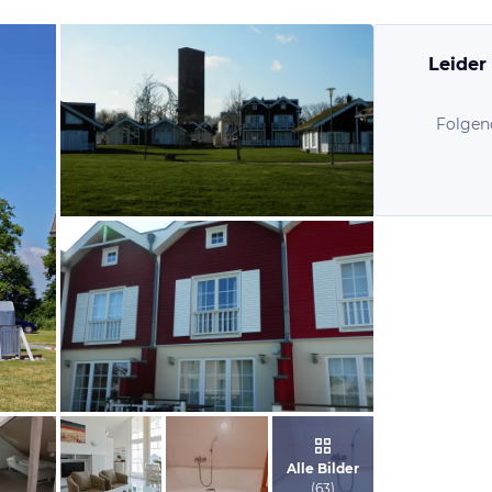
Leider
Folgen
von Kerstin, April 2018
von Kerstin, April 2018
Alle Bilder
(
63
)