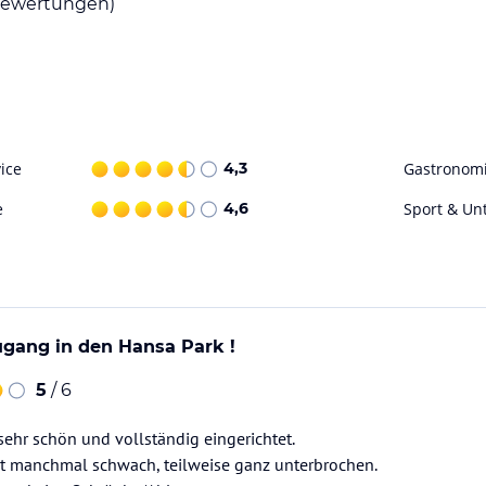
ewertungen)
ice
4,3
Gastronom
e
4,6
Sport & Un
ugang in den Hansa Park !
5
/ 6
ehr schön und vollständig eingerichtet.
t manchmal schwach, teilweise ganz unterbrochen.