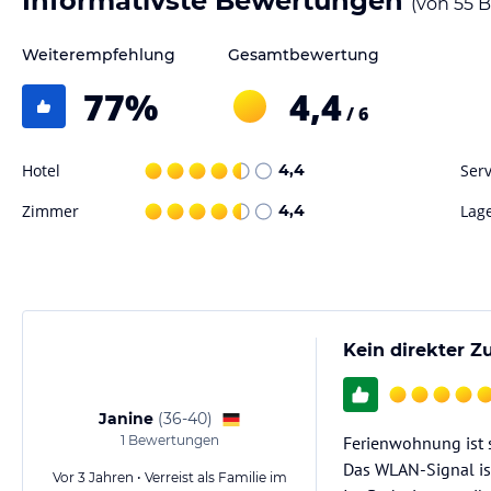
Informativste Bewertungen
(von
55
B
Weiterempfehlung
Gesamtbewertung
77
%
4,4
/ 6
Hotel
4,4
Serv
Zimmer
4,4
Lag
Kein direkter Z
Janine
(
36-40
)
1
Bewertungen
Ferienwohnung ist s
Das WLAN-Signal is
Vor 3 Jahren • Verreist als Familie im