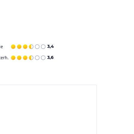
ie
3,4
terh.
3,6