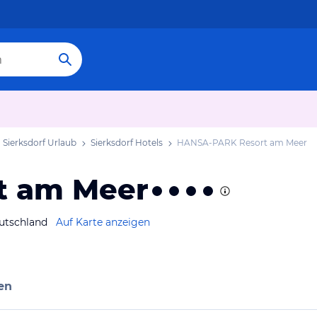
Sierksdorf Urlaub
Sierksdorf Hotels
HANSA-PARK Resort am Meer
t am Meer
utschland
Auf Karte anzeigen
en