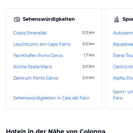
Sehenswürdigkeiten
Spor
Costa Smeralda
0,3
km
Leuchtturm am Capo Ferro
0,5
km
Aquadre
Yachthafen Porto Cervo
1,7
km
Elena Tou
Kirche Stella Maris
2,0
km
Centro I
Zentrum Porto Cervo
2,0
km
Alpha Di
Sport- un
Sehenswürdigkeiten in Cala del Faro
Faro
Hotels in der Nähe von Colonna