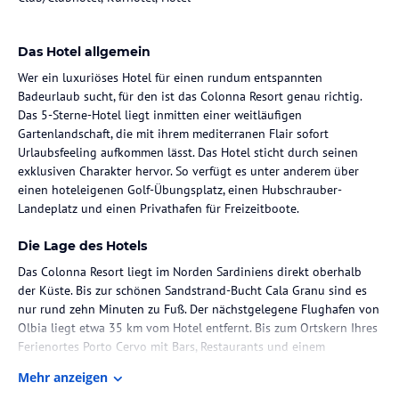
Das Hotel allgemein
Wer ein luxuriöses Hotel für einen rundum entspannten
Badeurlaub sucht, für den ist das Colonna Resort genau richtig.
Das 5-Sterne-Hotel liegt inmitten einer weitläufigen
Gartenlandschaft, die mit ihrem mediterranen Flair sofort
Urlaubsfeeling aufkommen lässt. Das Hotel sticht durch seinen
exklusiven Charakter hervor. So verfügt es unter anderem über
einen hoteleigenen Golf-Übungsplatz, einen Hubschrauber-
Landeplatz und einen Privathafen für Freizeitboote.
Die Lage des Hotels
Das Colonna Resort liegt im Norden Sardiniens direkt oberhalb
der Küste. Bis zur schönen Sandstrand-Bucht Cala Granu sind es
nur rund zehn Minuten zu Fuß. Der nächstgelegene Flughafen von
Olbia liegt etwa 35 km vom Hotel entfernt. Bis zum Ortskern Ihres
Ferienortes Porto Cervo mit Bars, Restaurants und einem
eleganten Jachthafen sind es rund 4 km. Ein Shuttle-Bus des
Mehr anzeigen
Hotels bringt Sie kostenlos nach Porto Cervo.