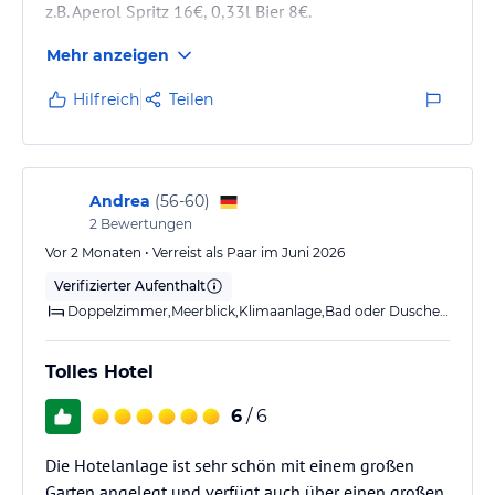
z.B. Aperol Spritz 16€, 0,33l Bier 8€.
Bei einem 5 Sternehotel hätte ich mir etwas schönere
Mehr anzeigen
Zimmer erwartet, besonders das Bad (bei fast allen
Zimmern eine einfache, in die Jahre gekommene
Hilfreich
Teilen
Wanne mit einer aufgesetzten Duschwand) ist
langsam renovierungsbedürftig.
Alles in allem würde ich den Zimmern max. 4 Sterne
geben. Vorsicht bei den Standardzimmern mit
Andrea
(
56-60
)
Meerblick, die liegen oft über der Terrasse…
2
Bewertungen
Vor 2 Monaten • Verreist als Paar im Juni 2026
Verifizierter Aufenthalt
Doppelzimmer,Meerblick,Klimaanlage,Bad oder Dusche,Balkon o. Ter
Tolles Hotel
6
/ 6
Die Hotelanlage ist sehr schön mit einem großen
Garten angelegt und verfügt auch über einen großen