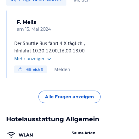
F. Melis
am
15. Mai 2024
Der Shuttle Bus fàhrt 4 X tàglich ,
hinfahrt 10.20,12.00,16,00,18.00
rùckfahrt 12.10,16.10,18,10
Mehr anzeigen
Melden
Hilfreich
0
Alle Fragen anzeigen
Hotelausstattung Allgemein
Sauna Arten
WLAN