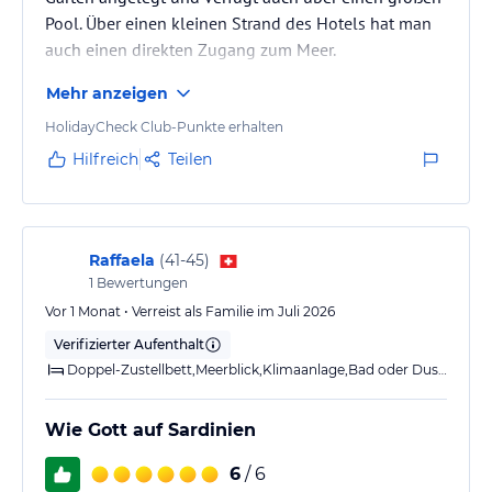
Pool. Über einen kleinen Strand des Hotels hat man
auch einen direkten Zugang zum Meer.
Mehr anzeigen
Das Personal ist durchweg sehr freundlich und
serviceorientiert. Wir hatten Halbpension, welche sehr
HolidayCheck Club-Punkte erhalten
zu empfehlen ist. Das Essen ist hervorragend und mit
Hilfreich
Teilen
4 Gängen sehr üppig. Mitunter mussten wir beim
Nachtisch kapitulieren.
Uns hat es sehr gefallen und wir planen wieder in
Raffaela
(
41-45
)
1
Bewertungen
das Hotel zugehen.
Vor 1 Monat • Verreist als Familie im Juli 2026
Verifizierter Aufenthalt
Doppel-Zustellbett,Meerblick,Klimaanlage,Bad oder Dusche,Balkon o. Terrasse
Wie Gott auf Sardinien
6
/ 6