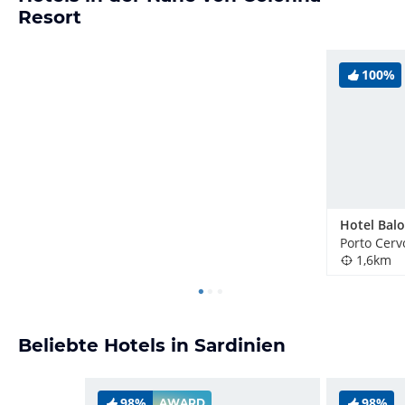
Resort
100%
Hotel Bal
Porto Cervo
1,6km
Beliebte Hotels in Sardinien
98%
98%
AWARD