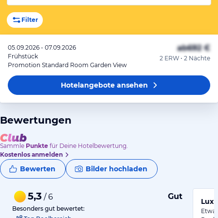
Filter
ab
692 €
05.09.2026 - 07.09.2026
Frühstück
2 ERW • 2 Nächte
Promotion Standard Room Garden View
Hotelangebote
ansehen
Bewertungen
Sammle
Punkte
für Deine Hotelbewertung.
Kostenlos anmelden
Bewerten
Bilder hochladen
5,3
Gut
/ 6
Luxu
Besonders gut bewertet:
Etwas