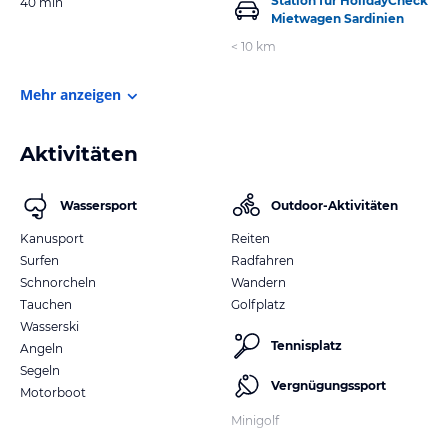
Station für HolidayCheck
40 min
Mietwagen Sardinien
< 10 km
Mehr anzeigen
Aktivitäten
Wassersport
Outdoor-Aktivitäten
Kanusport
Reiten
Surfen
Radfahren
Schnorcheln
Wandern
Tauchen
Golfplatz
Wasserski
Tennisplatz
Angeln
Segeln
Vergnügungssport
Motorboot
Minigolf