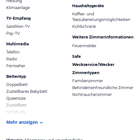
Heizung
Haushaltsgeräte
Klimaanlage
Kaffee- und
TV-Empfang
Teezubereitungsmöglichkeiten
Satelliten-TV
Kühlschrank
Pay-TV
Weitere Zimmerinformationen
Multimedia
Feuermelder
Telefon
Safe
Radio
Weckservice/Wecker
Fernseher
Zimmertypen
Bettentyp
Familienzimmer
Doppelbett
Behindertenfreundliche Zimmer
Zustellbares Babybett
Nichtraucherzimmer
Queensize
Zustellbett
Schlafsofa
Mehr anzeigen