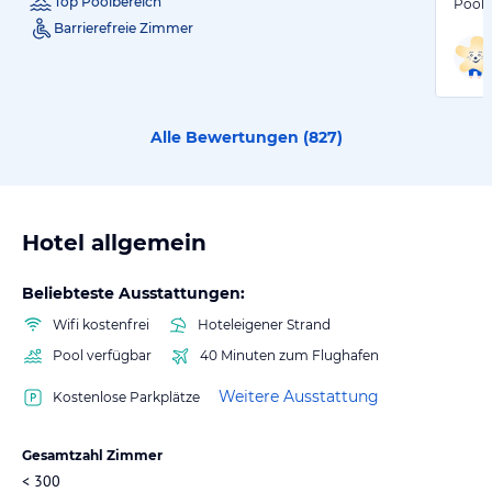
Top Poolbereich
Pooll
Barrierefreie Zimmer
Alle Bewertungen (
827
)
Hotel allgemein
Beliebteste Ausstattungen:
Wifi kostenfrei
Hoteleigener Strand
Pool verfügbar
40 Minuten zum Flughafen
Weitere Ausstattung
Kostenlose Parkplätze
Gesamtzahl Zimmer
< 300