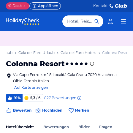
%
Deals
App öffnen
Kontakt
Hotel, Reiseziel
 Urlaub
Cala del Faro Urlaub
Cala del Faro Hotels
Colonna Resort
Colonna Resort
Via Capo Ferro km 1.8 Località Cala Granu 7020 Arzachena
Olbia-Tempio Italien
Auf Karte anzeigen
827
Bewertungen
91%
5,3
/ 6
Bewerten
Hochladen
Merken
Hotelübersicht
Bewertungen
Bilder
Fragen