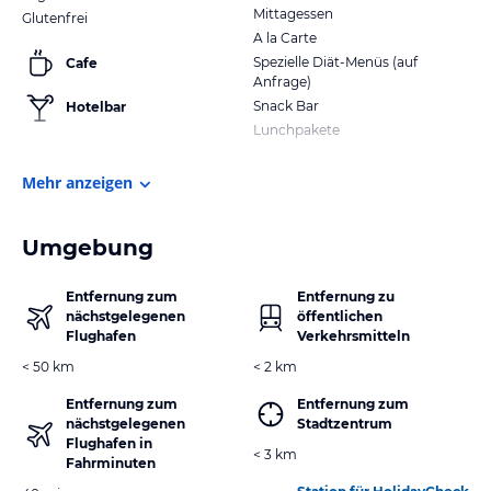
Mittagessen
Glutenfrei
A la Carte
Spezielle Diät-Menüs (auf
Cafe
Anfrage)
Snack Bar
Hotelbar
Lunchpakete
Mehr anzeigen
Umgebung
Entfernung zum
Entfernung zu
nächstgelegenen
öffentlichen
Flughafen
Verkehrsmitteln
< 50 km
< 2 km
Entfernung zum
Entfernung zum
nächstgelegenen
Stadtzentrum
Flughafen in
< 3 km
Fahrminuten