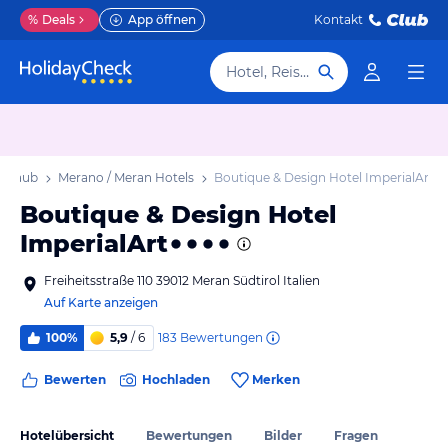
%
Deals
App öffnen
Kontakt
Hotel, Reiseziel
Urlaub
Merano / Meran Hotels
Boutique & Design Hotel ImperialArt
Boutique & Design Hotel
ImperialArt
Freiheitsstraße 110 39012 Meran Südtirol Italien
Auf Karte anzeigen
183
Bewertungen
100%
5,9
/ 6
Bewerten
Hochladen
Merken
Hotelübersicht
Bewertungen
Bilder
Fragen