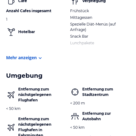
Cafe
Verpflegung
Anzahl Cafes insgesamt
Frühstück
Mittagessen
1
Spezielle Diät-Menüs (auf
Anfrage)
Hotelbar
Snack Bar
Lunchpakete
Mehr anzeigen
Umgebung
Entfernung zum
Entfernung zum
nächstgelegenen
Stadtzentrum
Flughafen
< 200 m
< 50 km
Entfernung zur
Entfernung zum
Autobahn
nächstgelegenen
< 50 km
Flughafen in
Fahrminuten