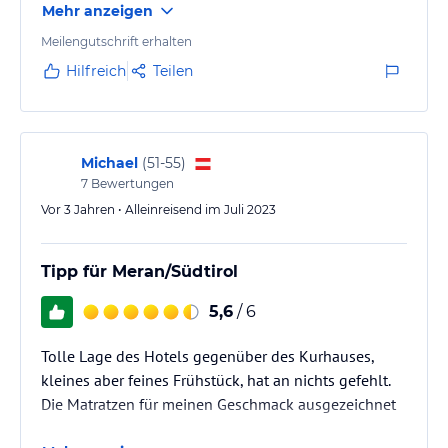
Mehr anzeigen
premium - wir wurden hier nie enttäuscht!
Meilengutschrift erhalten
Tipp: probieren sie unbedingt eines der Zimmer mit
Hilfreich
Teilen
eigenem Whirlpool und Terasse!
Michael
(
51-55
)
7
Bewertungen
Vor 3 Jahren • Alleinreisend im Juli 2023
Tipp für Meran/Südtirol
5,6
/ 6
Tolle Lage des Hotels gegenüber des Kurhauses,
kleines aber feines Frühstück, hat an nichts gefehlt.
Die Matratzen für meinen Geschmack ausgezeichnet