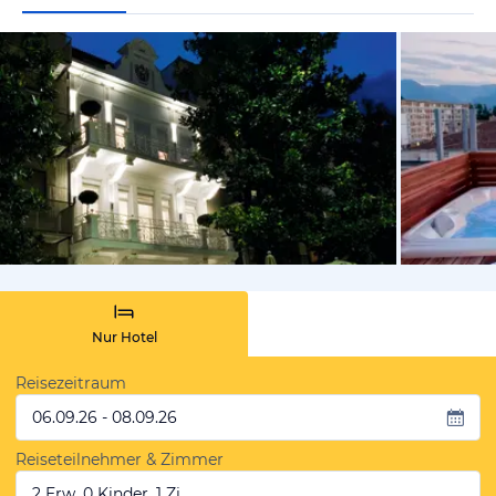
vom Hoteli
Nur Hotel
Reisezeitraum
06.09.26 - 08.09.26
Reiseteilnehmer & Zimmer
2 Erw, 0 Kinder, 1 Zi.