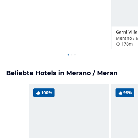
Garni Villa
Merano / M
178m
Beliebte Hotels in Merano / Meran
100%
98%