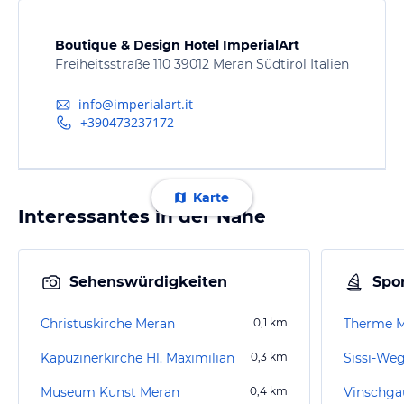
Boutique & Design Hotel ImperialArt
Freiheitsstraße 110 39012 Meran Südtirol Italien
info@imperialart.it
+390473237172
Karte
Interessantes in der Nähe
Sehenswürdigkeiten
Spor
Christuskirche Meran
0,1
km
Therme 
Kapuzinerkirche Hl. Maximilian
0,3
km
Sissi-Weg
Museum Kunst Meran
0,4
km
Vinschg