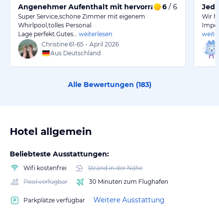
Angenehmer Aufenthalt mit hervorragendem Service
6
/ 6
Jede
Super Service,schöne Zimmer mit eigenem
Wir h
Whirlpool,tolles Personal.
Imper
Lage perfekt.Gutes…
weiterlesen
weite
Christine
61-65
•
April 2026
Aus Deutschland
Alle Bewertungen (
183
)
Hotel allgemein
Beliebteste Ausstattungen:
Wifi kostenfrei
Strand in der Nähe
Pool verfügbar
30 Minuten zum Flughafen
Weitere Ausstattung
Parkplätze verfügbar