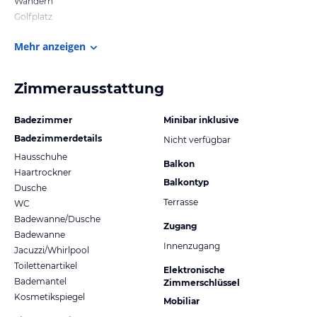
Wandern
Golfplatz
Mehr anzeigen
Zimmerausstattung
Badezimmer
Minibar inklusive
Badezimmerdetails
Nicht verfügbar
Hausschuhe
Balkon
Haartrockner
Balkontyp
Dusche
Terrasse
WC
Badewanne/Dusche
Zugang
Badewanne
Innenzugang
Jacuzzi/Whirlpool
Toilettenartikel
Elektronische
Bademantel
Zimmerschlüssel
Kosmetikspiegel
Mobiliar