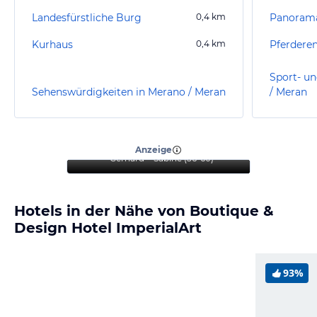
Landesfürstliche Burg
0,4
km
Panoram
Kurhaus
0,4
km
Pferdere
Sport- un
Sehenswürdigkeiten in Merano / Meran
/ Meran
“
Mein Aufenthalt war
fantastisch und
empfehlenswert
”
Anzeige
Gerhard + Sabine
(
56-60
)
Hotels in der Nähe von Boutique &
Design Hotel ImperialArt
93%