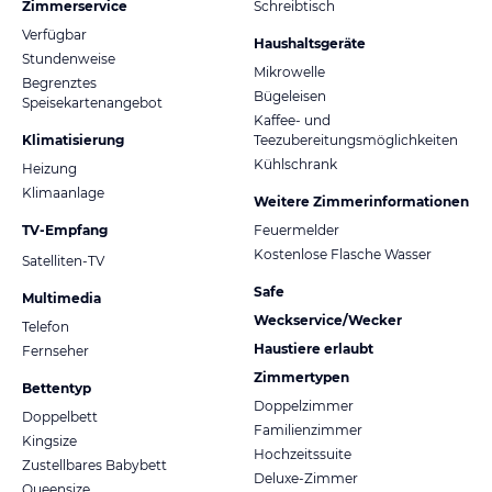
Zimmerservice
Schreibtisch
Verfügbar
Haushaltsgeräte
Stundenweise
Mikrowelle
Begrenztes
Bügeleisen
Speisekartenangebot
Kaffee- und
Klimatisierung
Teezubereitungsmöglichkeiten
Kühlschrank
Heizung
Klimaanlage
Weitere Zimmerinformationen
TV-Empfang
Feuermelder
Kostenlose Flasche Wasser
Satelliten-TV
Safe
Multimedia
Weckservice/Wecker
Telefon
Haustiere erlaubt
Fernseher
Zimmertypen
Bettentyp
Doppelzimmer
Doppelbett
Familienzimmer
Kingsize
Hochzeitssuite
Zustellbares Babybett
Deluxe-Zimmer
Queensize