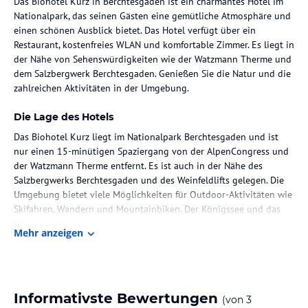
Das Biohotel Kurz in Berchtesgaden ist ein charmantes Hotel im
Nationalpark, das seinen Gästen eine gemütliche Atmosphäre und
einen schönen Ausblick bietet. Das Hotel verfügt über ein
Restaurant, kostenfreies WLAN und komfortable Zimmer. Es liegt in
der Nähe von Sehenswürdigkeiten wie der Watzmann Therme und
dem Salzbergwerk Berchtesgaden. Genießen Sie die Natur und die
zahlreichen Aktivitäten in der Umgebung.
Die Lage des Hotels
Das Biohotel Kurz liegt im Nationalpark Berchtesgaden und ist
nur einen 15-minütigen Spaziergang von der AlpenCongress und
der Watzmann Therme entfernt. Es ist auch in der Nähe des
Salzbergwerks Berchtesgaden und des Weinfeldlifts gelegen. Die
Umgebung bietet viele Möglichkeiten für Outdoor-Aktivitäten wie
Skifahren, Wandern und Mountainbiken. Der Königssee und das
Kehlsteinhaus sind ebenfalls in der Nähe und einen Besuch wert.
Mehr anzeigen
Zimmer / Unterbringung im Hotel
Das Biohotel Kurz verfügt über 6 individuell gestaltete Zimmer,
die mit hochwertigen Bettwaren und Daunenbettdecken
Informativste Bewertungen
(von
3
ausgestattet sind. Jedes Zimmer bietet kostenloses WLAN und auf