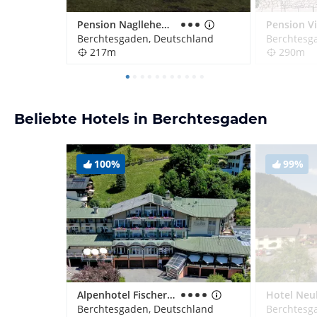
Pension Nagllehen Walch
Berchtesgaden, Deutschland
Berchtesg
217m
290m
Beliebte Hotels in Berchtesgaden
100%
99%
Alpenhotel Fischer Adults Only
Berchtesgaden, Deutschland
Berchtesg