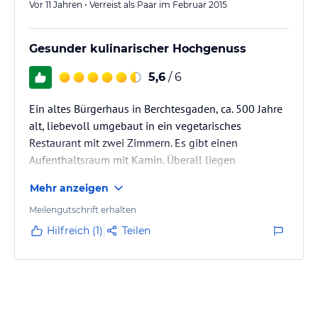
Vor 11 Jahren • Verreist als Paar im Februar 2015
Alle Mitarbeiterinnen waren sehr…
Gesunder kulinarischer Hochgenuss
5,6
/ 6
Ein altes Bürgerhaus in Berchtesgaden, ca. 500 Jahre
alt, liebevoll umgebaut in ein vegetarisches
Restaurant mit zwei Zimmern. Es gibt einen
Aufenthaltsraum mit Kamin. Überall liegen
wunderbare alte Dekomaterialen herum, es gibt
Mehr anzeigen
passend schönes Geschirr, die alten Tische bleiben
ohne Tischdecke, so dass sie besser zur Geltung
Meilengutschrift erhalten
kommen. Moderne Teile sieht man eigentlich nur in
Hilfreich (1)
Teilen
der Küche und auch die ist passend zum Haus
ausgestattet. Eine Augenweide, jedes Detail - von den
alten Dielen bis hin zu den Kissen - stimmt…