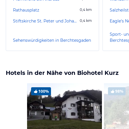
Rathausplatz
0,4
km
Salzheils
Stiftskirche St. Peter und Johannes der Täufer
0,4
km
Eagle's N
Sport- un
Sehenswürdigkeiten in Berchtesgaden
Berchtes
Hotels in der Nähe von Biohotel Kurz
100%
98%