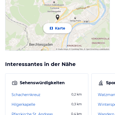
Karte
Interessantes in der Nähe
Sehenswürdigkeiten
Spor
Schachernkreuz
0,2
km
Watzman
Hilgerkapelle
0,3
km
Wintersp
Pfarrkirche St. Andreas
0,4
km
Wandern 