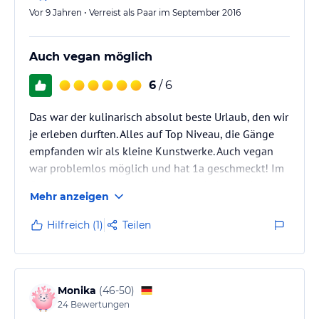
Vor 9 Jahren • Verreist als Paar im September 2016
Auch vegan möglich
6
/ 6
Das war der kulinarisch absolut beste Urlaub, den wir
je erleben durften. Alles auf Top Niveau, die Gänge
empfanden wir als kleine Kunstwerke. Auch vegan
war problemlos möglich und hat 1a geschmeckt! Im
Gegensatz zu sonst hatte ich auch nie Angst, dass
Mehr anzeigen
etwas unveganes im Essen war, weil die Köchinnen
absolut kompetent waren und sich einfach
Hilfreich (1)
Teilen
auskannten.
Die Wohnung war die bisher größte Unterkunft, die
wir je hatten, perfekt sauber und sehr gemütlich. Zum
Monika
(
46-50
)
Wohlfühlen!
24
Bewertungen