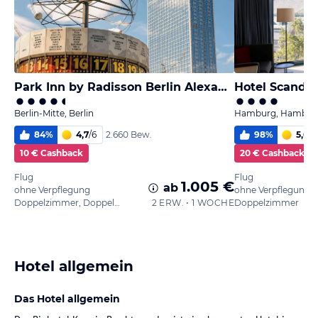
Park Inn by Radisson Berlin Alexanderplatz
Hotel Scandi
Berlin-Mitte, Berlin
Hamburg, Hambur
84
%
4,7
/
6
98
%
5,6
/
6
2.660 Bew.
10 € Cashback
20 € Cashback
Flug
Flug
1.005 €
ab
ohne Verpflegung
ohne Verpflegung
Doppelzimmer, Doppelbett
2 ERW. • 1 WOCHE
Doppelzimmer
Hotel allgemein
Das Hotel allgemein