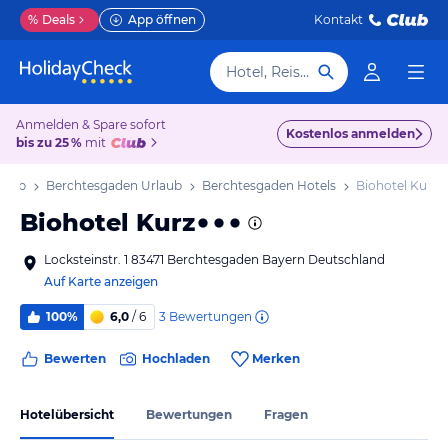
%
Deals
App öffnen
Kontakt
Hotel, Reiseziel
Anmelden & Spare sofort
Kostenlos anmelden
bis zu 25 %
mit
laub
Berchtesgaden Urlaub
Berchtesgaden Hotels
Biohotel Kurz
Biohotel Kurz
Locksteinstr. 1 83471 Berchtesgaden Bayern Deutschland
Auf Karte anzeigen
3
Bewertungen
100%
6,0
/ 6
Bewerten
Hochladen
Merken
Hotelübersicht
Bewertungen
Fragen