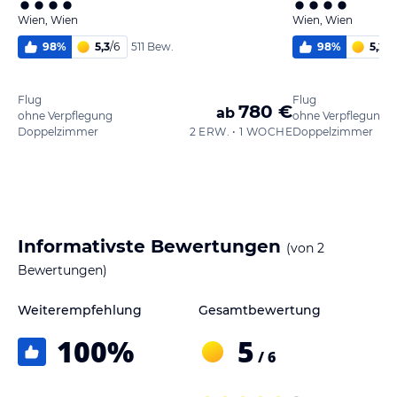
Wien, Wien
Wien, Wien
98
%
5,3
/
6
98
%
5,2
/
6
511 Bew.
Flug
Flug
780 €
ab
ohne Verpflegung
ohne Verpflegung
Doppelzimmer
2 ERW. • 1 WOCHE
Doppelzimmer
Informativste Bewertungen
(von
2
Bewertungen)
Weiterempfehlung
Gesamtbewertung
100
%
5
/ 6