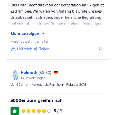
Das Hotel liegt direkt an der Bergstation im Skigebiet
Zell am See. Wir waren von Anfang bis Ende unseres
Urlaubes sehr zufrieden. Super herzliche Begrüßung
bei Ankunft, ein tolles Zimmer mit einem einmaligen
Ausblick und ein leckeres Frühstück und Abendessen.
Mehr anzeigen
Auch der Wellness Bereich ist toll - verschiedene
Saunen und ein Becken zum Abkühlen. Kein Pool. Ich
Meilengutschrift erhalten
hätte mir lediglich gewünscht, dass die Fenster vom
Hilfreich
Teilen
Schnee befreit werden worden, damit man auch von
den Ruheliegen im Wellness Bereich den Ausblick auf
Zell…
Helmuth
(
56-60
)
16
Bewertungen
Vor 6 Jahren • Verreist als Familie im Februar 2018
3000er zum greifen nah
5
/ 6