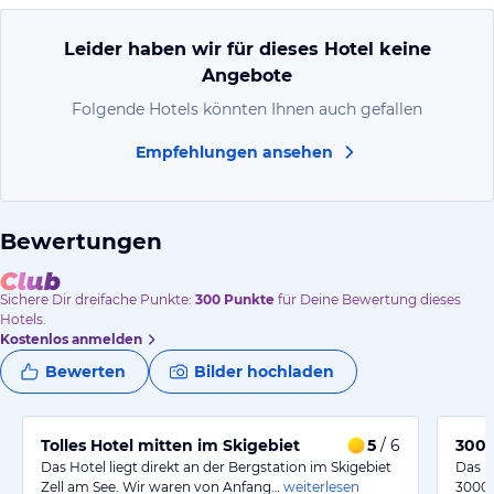
Leider haben wir für dieses Hotel keine
Angebote
Folgende Hotels könnten Ihnen auch gefallen
Empfehlungen ansehen
Bewertungen
Sichere Dir
dreifache
Punkte:
300
Punkte
für Deine Bewertung dieses
Hotels.
Kostenlos anmelden
Bewerten
Bilder hochladen
Tolles Hotel mitten im Skigebiet
5
/ 6
3000
Das Hotel liegt direkt an der Bergstation im Skigebiet
Das B
Zell am See. Wir waren von Anfang…
weiterlesen
3000e