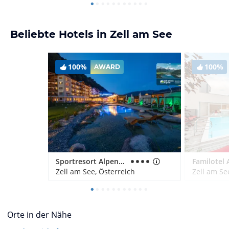
Beliebte Hotels in Zell am See
100%
100%
AWARD
Sportresort Alpenblick
Familotel
Zell am See, Österreich
Zell am Se
Orte in der Nähe