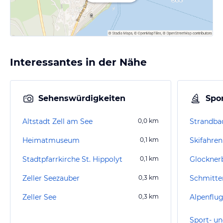
Interessantes in der Nähe
Sehenswürdigkeiten
Spor
Altstadt Zell am See
0,0
km
Strandba
Heimatmuseum
0,1
km
Skifahren
Stadtpfarrkirche St. Hippolyt
0,1
km
Glocknerb
Zeller Seezauber
0,3
km
Schmitte
Zeller See
0,3
km
Alpenflu
Sport- un