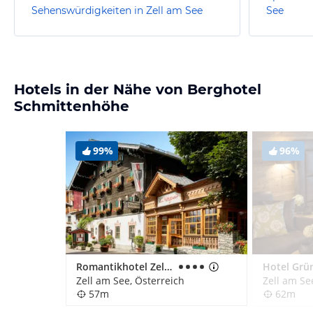
Sehenswürdigkeiten in Zell am See
See
Hotels in der Nähe von Berghotel
Schmittenhöhe
99%
96%
Romantikhotel Zell Am See
Hotel Grü
Zell am See, Österreich
Zell am Se
57m
62m