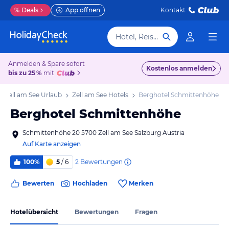
%
Deals
App öffnen
Kontakt
Hotel, Reiseziel
Anmelden & Spare sofort
Kostenlos anmelden
bis zu 25 %
mit
Zell am See Urlaub
Zell am See Hotels
Berghotel Schmittenhöhe
Berghotel Schmittenhöhe
Schmittenhöhe 20 5700 Zell am See Salzburg Austria
Auf Karte anzeigen
2
Bewertungen
100%
5
/ 6
Bewerten
Hochladen
Merken
Hotelübersicht
Bewertungen
Fragen