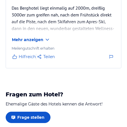
Das Berghotel liegt einmalig auf 2000m, dreißig
3000er zum greifen nah, nach dem Frühstück direkt
auf die Piste, nach dem Skifahren zum Apres-Ski,
dann in den neuen, wunderbar gestalteten Wellness-
Bereich.
Mehr anzeigen
· Das Berghotel ist sicher nichts für Ruhesuchende, da
die Bässe der Apres-Ski Bar von morgens nach dem
Meilengutschrift erhalten
Frühstück bis kurz vor dem Abendessen "blasen". Auch
Hilfreich
Teilen
Menschen mit einer Hausstaub-Allergie sollten
sicherstellen, das Sie eines der neuen Zimmer mit
Holzboden buchen, die Standard und Comfort Einzel-
…
Fragen zum Hotel?
Ehemalige Gäste des Hotels kennen die Antwort!
Frage stellen