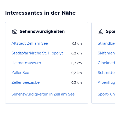
Interessantes in der Nähe
Sehenswürdigkeiten
Spor
Altstadt Zell am See
Strandba
0,1
km
Stadtpfarrkirche St. Hippolyt
Skifahren
0,2
km
Heimatmuseum
Glocknerb
0,2
km
Zeller See
Schmitte
0,2
km
Zeller Seezauber
Alpenflu
0,3
km
Sehenswürdigkeiten in Zell am See