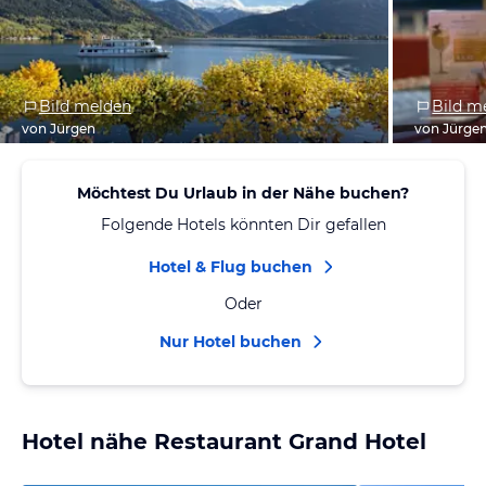
Bild melden
Bild m
von Jürgen
von Jürge
Möchtest Du Urlaub in der Nähe buchen?
Folgende Hotels könnten Dir gefallen
Hotel & Flug buchen
Oder
Nur Hotel buchen
Hotel nähe Restaurant Grand Hotel