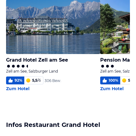
Grand Hotel Zell am See
Pension Marg
Zell am See, Salzburger Land
Zell am See, Salzbu
92
%
5,5
/
6
100
%
5,1
/
6
306 Bew.
Zum Hotel
Zum Hotel
Infos Restaurant Grand Hotel