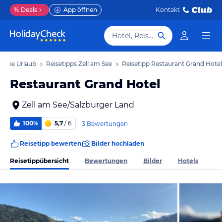
%
Deals
App öffnen
Kontakt
Hotel, Reiseziel
m See Urlaub
Reisetipps Zell am See
Reisetipp Restaurant Grand Hotel
Restaurant Grand Hotel
Zell am See/Salzburger Land
100%
5,7
/ 6
3 Bewertungen
Reisetipp bewerten
Bilder hochladen
Reisetippübersicht
Bewertungen
Bilder
Hotels