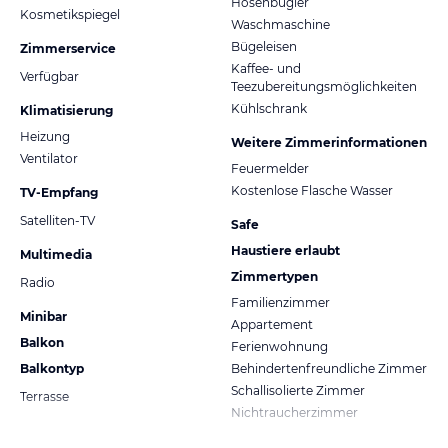
Hosenbügler
Kosmetikspiegel
Waschmaschine
Bügeleisen
Zimmerservice
Kaffee- und
Verfügbar
Teezubereitungsmöglichkeiten
Kühlschrank
Klimatisierung
Heizung
Weitere Zimmerinformationen
Ventilator
Feuermelder
Kostenlose Flasche Wasser
TV-Empfang
Satelliten-TV
Safe
Haustiere erlaubt
Multimedia
Zimmertypen
Radio
Familienzimmer
Minibar
Appartement
Balkon
Ferienwohnung
Balkontyp
Behindertenfreundliche Zimmer
Schallisolierte Zimmer
Terrasse
Nichtraucherzimmer