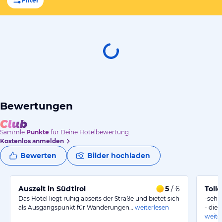
Filter
Bewertungen
Sammle
Punkte
für Deine Hotelbewertung.
Kostenlos anmelden
Bewerten
Bilder hochladen
Auszeit in Südtirol
5
/ 6
Toll
Das Hotel liegt ruhig abseits der Straße und bietet sich
-sehr
als Ausgangspunkt für Wanderungen…
weiterlesen
- die
weite