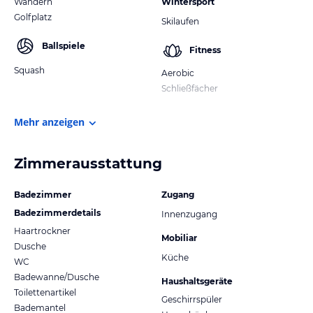
Wandern
Wintersport
Golfplatz
Skilaufen
Ballspiele
Fitness
Squash
Aerobic
Schließfächer
Mehr anzeigen
Zimmerausstattung
Badezimmer
Zugang
Badezimmerdetails
Innenzugang
Haartrockner
Mobiliar
Dusche
Küche
WC
Badewanne/Dusche
Haushaltsgeräte
Toilettenartikel
Geschirrspüler
Bademantel