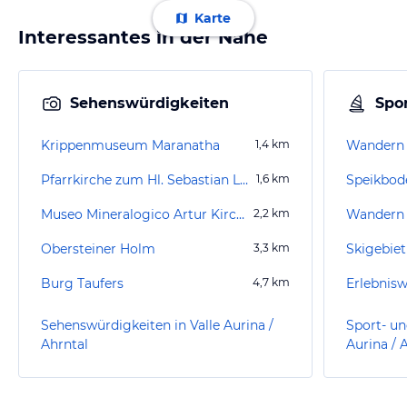
Karte
Interessantes in der Nähe
Sehenswürdigkeiten
Spor
Krippenmuseum Maranatha
1,4
km
Wandern 
Pfarrkirche zum Hl. Sebastian Luttach
1,6
km
Speikbode
Museo Mineralogico Artur Kirchler
2,2
km
Wandern 
Obersteiner Holm
3,3
km
Skigebiet
Burg Taufers
4,7
km
Erlebnisw
Sehenswürdigkeiten in Valle Aurina /
Sport- un
Ahrntal
Aurina / 