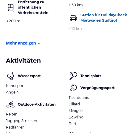
Entfernung zu
< 50 km
öffentlichen
Verkehrsmitteln
Station für HolidayCheck
Mietwagen Südtirol
< 200 m
< 10 km
Mehr anzeigen
Aktivitäten
Wassersport
Tennisplatz
Kanusport
Vergnügungssport
Angeln
Tischtennis
Billard
Outdoor-Aktivitäten
Minigolf
Reiten
Bowling
Jogging Strecken
Dart
Radfahren