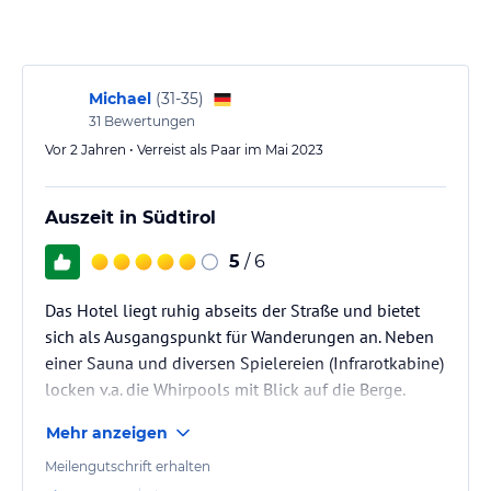
Michael
(
31-35
)
31
Bewertungen
Vor 2 Jahren • Verreist als Paar im Mai 2023
Auszeit in Südtirol
5
/ 6
Das Hotel liegt ruhig abseits der Straße und bietet
sich als Ausgangspunkt für Wanderungen an. Neben
einer Sauna und diversen Spielereien (Infrarotkabine)
locken v.a. die Whirpools mit Blick auf die Berge.
Insgesamt hat das Hotel aus meiner Sicht aber zu
Mehr anzeigen
viele unnötige Bereiche und man hätte stattdessen
mehr Fokus auf Service setzen sollen
Meilengutschrift erhalten