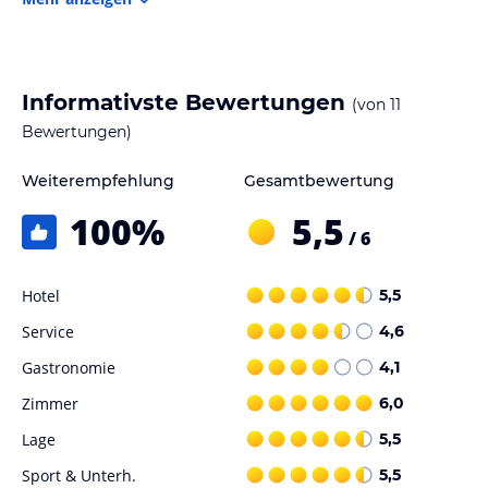
lies vor der Buchung die verbindlichen
Angebotsdetails
des
jeweiligen Veranstalters.
Informativste Bewertungen
(von
11
Bewertungen)
Weiterempfehlung
Gesamtbewertung
100
%
5,5
/ 6
Hotel
5,5
Service
4,6
Gastronomie
4,1
Zimmer
6,0
Lage
5,5
Sport & Unterh.
5,5