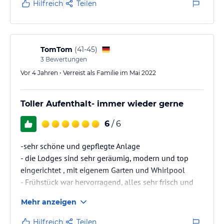
Hilfreich
Teilen
TomTom
(
41-45
)
3
Bewertungen
Vor 4 Jahren • Verreist als Familie im Mai 2022
Toller Aufenthalt- immer wieder gerne
6
/ 6
-sehr schöne und gepflegte Anlage
- die Lodges sind sehr geräumig, modern und top
eingerichtet , mit eigenem Garten und Whirlpool
- Frühstück war hervorragend, alles sehr frisch und
lecker, tolle Auswahl
Mehr anzeigen
- toller Kinderbereich/ Kinderspielzimmer vorhanden
Hilfreich
Teilen