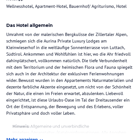
Wellnesshotel, Apartment-Hotel, Bauernhof/ Agriturismo, Hotel
Das Hotel allgemein
Umrahmt von der malerischen Bergkulisse der Zillertaler Alpen,
schmiegen sich die Aurina Private Luxury Lodges am
Kleinwieserhof in die weitläufige Sonnenterrasse von Luttach,
Südtirol. Ankommen und Wohlfühlen ist hier, wo die Ahr friedvoll
dahinplätschert, vollkommen natürlich. Die tiefe Verbundenheit
mit dem Territorium und der heimischen Flora und Fauna spiegelt
sich auch in der Architektur der exklusiven Ferienwohnungen
wider. Bewusst wurden in den Appartements Naturmaterialien und
dezente farbliche Akzente eingesetzt, um nicht von der Schönheit
der Natur, die einen im Freien erwartet, abzulenken. Liebevoll
eingerichtet, ist diese Urlaubs-Oase im Tal der Dreitausender ein
Ort der Entspannung, der Bewegung und des Erlebens, voller
Privatsphäre und doch voller Leben.
Hinweis:
Allgemeine und unverbindliche
Hoteliers-/Veranstalter-/Kataloginformationen. Alle Angaben
Mehr anzeigen
ohne Gewähr und ohne Prüfung durch HolidayCheck. Bitte