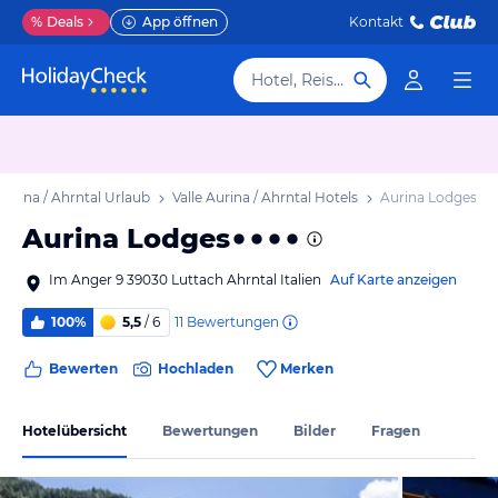
%
Deals
App öffnen
Kontakt
Hotel, Reiseziel
 Aurina / Ahrntal Urlaub
Valle Aurina / Ahrntal Hotels
Aurina Lodges
Aurina Lodges
Im Anger 9 39030 Luttach Ahrntal Italien
Auf Karte anzeigen
11
Bewertungen
100%
5,5
/ 6
Bewerten
Hochladen
Merken
Hotelübersicht
Bewertungen
Bilder
Fragen