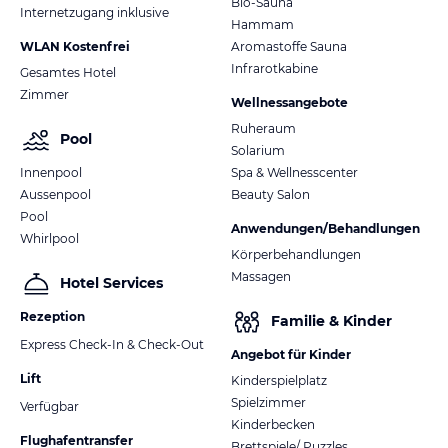
Bio-Sauna
Internetzugang inklusive
Hammam
WLAN Kostenfrei
Aromastoffe Sauna
Infrarotkabine
Gesamtes Hotel
Zimmer
Wellnessangebote
Ruheraum
Pool
Solarium
Innenpool
Spa & Wellnesscenter
Aussenpool
Beauty Salon
Pool
Anwendungen/Behandlungen
Whirlpool
Körperbehandlungen
Massagen
Hotel Services
Rezeption
Familie & Kinder
Express Check-In & Check-Out
Angebot für Kinder
Lift
Kinderspielplatz
Spielzimmer
Verfügbar
Kinderbecken
Flughafentransfer
Brettspiele/ Puzzles