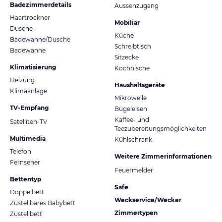
Badezimmerdetails
Aussenzugang
Haartrockner
Mobiliar
Dusche
Küche
Badewanne/Dusche
Schreibtisch
Badewanne
Sitzecke
Klimatisierung
Kochnische
Heizung
Haushaltsgeräte
Klimaanlage
Mikrowelle
TV-Empfang
Bügeleisen
Kaffee- und
Satelliten-TV
Teezubereitungsmöglichkeiten
Multimedia
Kühlschrank
Telefon
Weitere Zimmerinformationen
Fernseher
Feuermelder
Bettentyp
Safe
Doppelbett
Weckservice/Wecker
Zustellbares Babybett
Zimmertypen
Zustellbett