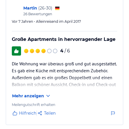
Martin
(
26-30
)
26
Bewertungen
Vor 7 Jahren • Alleinreisend im April 2017
Große Apartments in hervorragender Lage
4
/ 6
Die Wohnung war überaus groß und gut ausgestattet.
Es gab eine Küche mit entsprechendem Zubehör.
Außerdem gab es ein großes Doppelbett und einen
Balkon mit schöner Aussicht. Check-in und Check-out
verliefen unkompliziert an der Rezeption. Parkplätze
Mehr anzeigen
stehen zur Verfügung (an Rezeption erfragen, da es
eine Schranke gibt). Zum Meer und zur Promenade
Meilengutschrift erhalten
sind es nur wenige Meter zu Fuß.
Hilfreich
Teilen