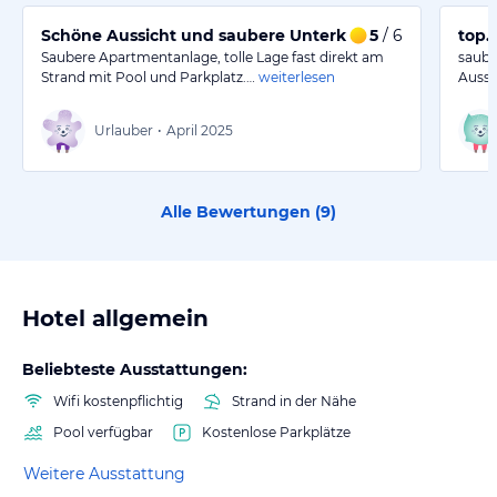
Schöne Aussicht und saubere Unterkunft direkt am St
5
/ 6
top.
Saubere Apartmentanlage, tolle Lage fast direkt am
saube
Strand mit Pool und Parkplatz.…
weiterlesen
Aussi
Urlauber
•
April 2025
Alle Bewertungen (
9
)
Hotel allgemein
Beliebteste Ausstattungen:
Wifi kostenpflichtig
Strand in der Nähe
Pool verfügbar
Kostenlose Parkplätze
Weitere Ausstattung