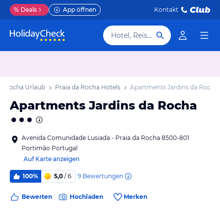
%
Deals
App öffnen
Kontakt
Hotel, Reiseziel
da Rocha Urlaub
Praia da Rocha Hotels
Apartments Jardins da Rocha
Apartments Jardins da Rocha
Avenida Comunidade Lusiada - Praia da Rocha 8500-801
Portimão Portugal
Auf Karte anzeigen
9
Bewertungen
100%
5,0
/ 6
Bewerten
Hochladen
Merken