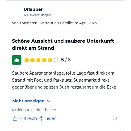
Tennisplatz zur Verfügung.
Urlauber
Hinweis:
Verfasst von HolidayCheck mit Hilfe von KI. Alle
4
Bewertungen
Angaben ohne Gewähr. Bitte lies vor der Buchung die
Vor 9 Monaten • Verreist als Familie im April 2025
verbindlichen
Angebotsdetails
des jeweiligen Veranstalters.
Schöne Aussicht und saubere Unterkunft
direkt am Strand
5
/ 6
Saubere Apartmentanlage, tolle Lage fast direkt am
Strand mit Pool und Parkplatz. Supermarkt direkt
gegenüber und spitzen Sushirestaurant um die Ecke
Mehr anzeigen
Meilengutschrift erhalten
Hilfreich
Teilen