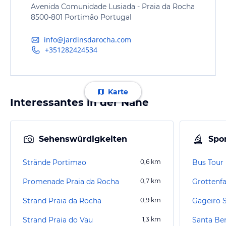
Avenida Comunidade Lusiada - Praia da Rocha
8500-801 Portimão Portugal
info@jardinsdarocha.com
+351282424534
Karte
Interessantes in der Nähe
Sehenswürdigkeiten
Spor
Strände Portimao
0,6
km
Bus Tour
Promenade Praia da Rocha
0,7
km
Grottenfa
Strand Praia da Rocha
0,9
km
Strand Praia do Vau
1,3
km
Santa Be