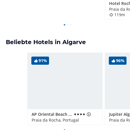
Praia da R
119m
Beliebte Hotels in Algarve
91%
96%
AP Oriental Beach - Adults Friendly
Praia da Rocha, Portugal
Praia da R