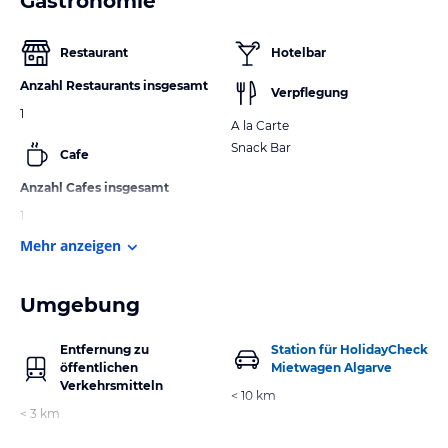
Gastronomie
Restaurant
Hotelbar
Anzahl Restaurants insgesamt
Verpflegung
1
A la Carte
Snack Bar
Cafe
Anzahl Cafes insgesamt
1
Mehr anzeigen
Umgebung
Entfernung zu
Station für HolidayCheck
öffentlichen
Mietwagen Algarve
Verkehrsmitteln
< 10 km
< 3 km