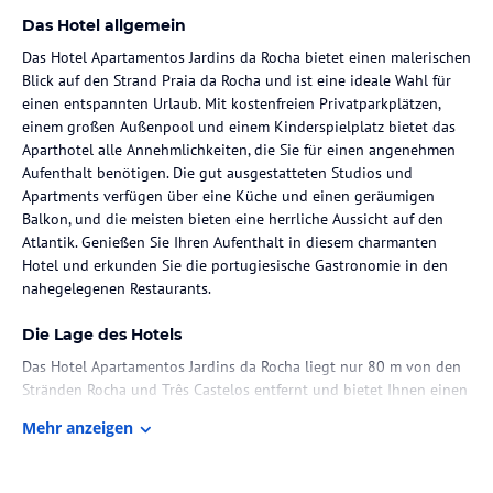
Das Hotel allgemein
Das Hotel Apartamentos Jardins da Rocha bietet einen malerischen
Blick auf den Strand Praia da Rocha und ist eine ideale Wahl für
einen entspannten Urlaub. Mit kostenfreien Privatparkplätzen,
einem großen Außenpool und einem Kinderspielplatz bietet das
Aparthotel alle Annehmlichkeiten, die Sie für einen angenehmen
Aufenthalt benötigen. Die gut ausgestatteten Studios und
Apartments verfügen über eine Küche und einen geräumigen
Balkon, und die meisten bieten eine herrliche Aussicht auf den
Atlantik. Genießen Sie Ihren Aufenthalt in diesem charmanten
Hotel und erkunden Sie die portugiesische Gastronomie in den
nahegelegenen Restaurants.
Die Lage des Hotels
Das Hotel Apartamentos Jardins da Rocha liegt nur 80 m von den
Stränden Rocha und Três Castelos entfernt und bietet Ihnen einen
atemberaubenden Blick auf den Atlantik. Sie finden auch einen
Mehr anzeigen
Tennisplatz und einen tropischen Garten in der Unterkunft. Der
Bahnhof Portimão ist nur 3 km entfernt und der internationale
Flughafen Faro ist 70 km entfernt. Der Golfplatz Alto ist ebenfalls