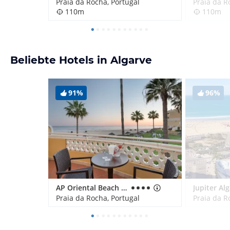
Praia da Rocha, Portugal
Praia da R
110m
110m
Beliebte Hotels in Algarve
91%
96%
AP Oriental Beach - Adults Friendly
Praia da Rocha, Portugal
Praia da R