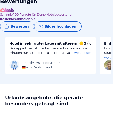
Bewertungen
Sammle
100
Punkte
für Deine Hotelbewertung.
Kostenlos anmelden
Bewerten
Bilder hochladen
Hotel in sehr guter Lage mit älterem Interieur
5
/ 6
Einf
Das Appartment-Hotel liegt sehr schön nur wenige
Es is
Minuten zum Strand Praia da Rocha. Das…
weiterlesen
Studi
weite
Erhard
61-65
•
Februar 2018
Aus Deutschland
Urlaubsangebote, die gerade
besonders gefragt sind