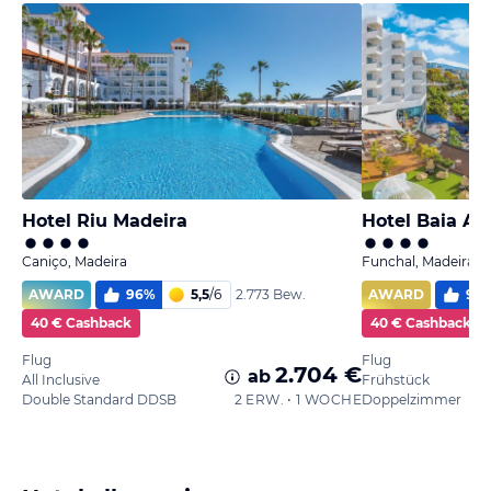
Hotel Riu Madeira
Hotel Baia Az
Caniço, Madeira
Funchal, Madeira
AWARD
96
%
5,5
/
6
AWARD
97
2.773 Bew.
40 € Cashback
40 € Cashback
Flug
Flug
2.704 €
ab
All Inclusive
Frühstück
Double Standard DDSB
2 ERW. • 1 WOCHE
Doppelzimmer