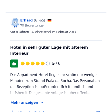
Angaben ohne Gewähr. Bitte lies vor der Buchung die
verbindlichen
Angebotsdetails
des jeweiligen Veranstalters.
Erhard
(
61-65
)
70
Bewertungen
Vor 8 Jahren • Alleinreisend im Februar 2018
Hotel in sehr guter Lage mit älterem
Interieur
5
/ 6
Das Appartment-Hotel liegt sehr schön nur wenige
Minuten zum Strand Praia da Rocha. Das Personal an
der Rezeption ist außerordentlich freundlich und
hilfsbereit. Die gesamte Anlage ist aber offenbar
älteren Baujahrs, was man sowohl am
Mehr anzeigen
Erscheinungsbild im Flur als auch in den Zimmern
sieht. Eine Renovierung in absehbarer Zeit wäre