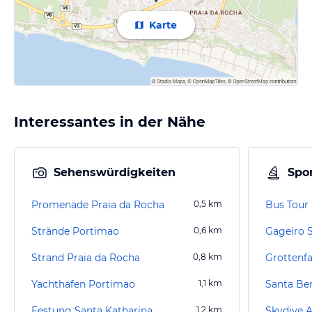
Karte
Interessantes in der Nähe
Sehenswürdigkeiten
Spor
Promenade Praia da Rocha
0,5
km
Bus Tour
Strände Portimao
0,6
km
Strand Praia da Rocha
0,8
km
Grottenfa
Yachthafen Portimao
1,1
km
Santa Be
Festung Santa Katharina
1,2
km
Skydive A