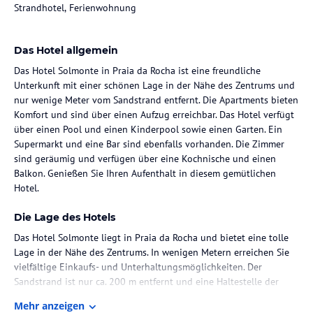
Strandhotel, Ferienwohnung
Das Hotel allgemein
Das Hotel Solmonte in Praia da Rocha ist eine freundliche
Unterkunft mit einer schönen Lage in der Nähe des Zentrums und
nur wenige Meter vom Sandstrand entfernt. Die Apartments bieten
Komfort und sind über einen Aufzug erreichbar. Das Hotel verfügt
über einen Pool und einen Kinderpool sowie einen Garten. Ein
Supermarkt und eine Bar sind ebenfalls vorhanden. Die Zimmer
sind geräumig und verfügen über eine Kochnische und einen
Balkon. Genießen Sie Ihren Aufenthalt in diesem gemütlichen
Hotel.
Die Lage des Hotels
Das Hotel Solmonte liegt in Praia da Rocha und bietet eine tolle
Lage in der Nähe des Zentrums. In wenigen Metern erreichen Sie
vielfältige Einkaufs- und Unterhaltungsmöglichkeiten. Der
Sandstrand ist nur ca. 200 m entfernt und eine Haltestelle der
öffentlichen Verkehrsmittel befindet sich in etwa 300 m
Mehr anzeigen
Entfernung.