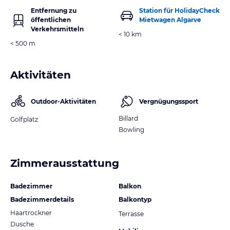
Entfernung zu
Station für HolidayCheck
öffentlichen
Mietwagen Algarve
Verkehrsmitteln
< 10 km
< 500 m
Aktivitäten
Outdoor-Aktivitäten
Vergnügungssport
Billard
Golfplatz
Bowling
Zimmerausstattung
Badezimmer
Balkon
Badezimmerdetails
Balkontyp
Haartrockner
Terrasse
Dusche