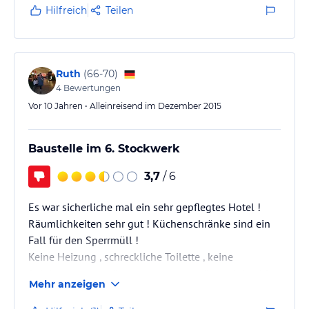
empfehlenswert, wer sehr einfach reisen mag.
Hilfreich
Teilen
Ruth
(
66-70
)
4
Bewertungen
Vor 10 Jahren • Alleinreisend im Dezember 2015
Baustelle im 6. Stockwerk
3,7
/ 6
Es war sicherliche mal ein sehr gepflegtes Hotel !
Räumlichkeiten sehr gut ! Küchenschränke sind ein
Fall für den Sperrmüll !
Keine Heizung , schreckliche Toilette , keine
Reinigung oder müllententleerung während der 10
Mehr anzeigen
Tage !
Telefon kaputt , aussenleuchte kaputt , Steckdose für