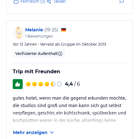
Hilfreich (1)
Teilen
den Fernseher hängt in der Gegend rum ! 3
auswärtige Fernsehprogramme ! App. 607
Der Herr an der Rezeption sehr nett und hilfsbereit !
War Gans nicht viel zu helfen ! Der Safe hatte kein
Melanie
(
19-25
)
Schloss mehr.
1
Bewertungen
Wäre ganz schade , wenn das…
Vor 12 Jahren • Verreist als Gruppe im Oktober 2013
Verifizierter Aufenthalt
Trip mit Freunden
4,4
/ 6
gutes hotel, wenn man die gegend erkunden möchte,
die studios sind groß und man kann sich gut selbst
verpflegen, geschirr, ein kühlschrank, spülbecken und
kochplatten waren in der küche, allerdings keine
spühlutensilien, badezimmier war nicht 100% sauber,
Mehr anzeigen
war aber noch ok, der fernseher sehr klein, wenige