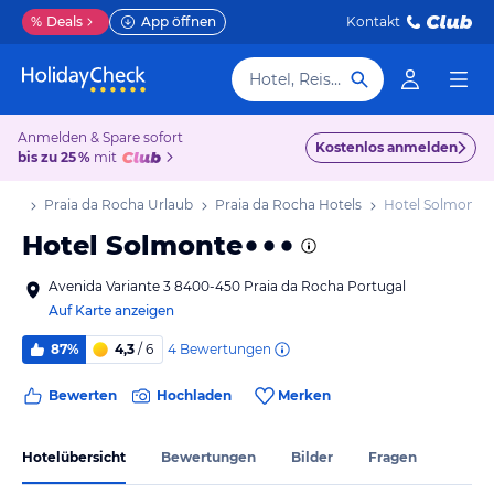
%
Deals
App öffnen
Kontakt
Hotel, Reiseziel
Anmelden & Spare sofort
Kostenlos anmelden
bis zu 25 %
mit
laub
Praia da Rocha Urlaub
Praia da Rocha Hotels
Hotel Solmonte
Hotel Solmonte
Avenida Variante 3 8400-450 Praia da Rocha Portugal
Auf Karte anzeigen
4
Bewertungen
87%
4,3
/ 6
Bewerten
Hochladen
Merken
Hotelübersicht
Bewertungen
Bilder
Fragen