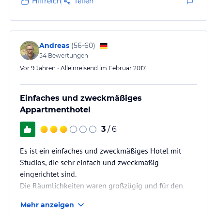
Hilfreich
Teilen
sicherlich nicht überflüssig.
Andreas
(
56-60
)
54
Bewertungen
Vor 9 Jahren • Alleinreisend im Februar 2017
Einfaches und zweckmäßiges
Appartmenthotel
3
/ 6
Es ist ein einfaches und zweckmäßiges Hotel mit
Studios, die sehr einfach und zweckmäßig
eingerichtet sind.
Die Räumlichkeiten waren großzügig und für den
Preis absolut ideal. Ein guter Service war in der
Mehr anzeigen
Rezeption. Leider gab es WLAN nur dort. Trotzdem