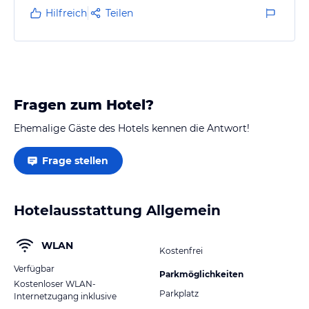
programme und nicht immer empfang, safe ist
Hilfreich
Teilen
vorhanden gegen gebühr
das personal ist sehr nett und hilfsbereit, alle
sprechen englisch teilweise sogar deutsch
unter der woche kann man gut mit dem bus in die
stadt…
Fragen zum Hotel?
Ehemalige Gäste des Hotels kennen die Antwort!
Frage stellen
Hotelausstattung Allgemein
WLAN
Kostenfrei
Verfügbar
Parkmöglichkeiten
Kostenloser WLAN-
Parkplatz
Internetzugang inklusive