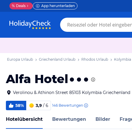
%
Deals
App herunterladen
Europa Urlaub
Griechenland Urlaub
Rhodos Urlaub
Kolymbia
Alfa Hotel
Verolinou & Athinon Street 85103 Kolymbia Griechenland
58%
3,9
/ 6
146
Bewertungen
Hotelübersicht
Bewertungen
Bilder
Frag