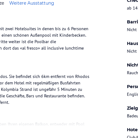
Chec
ze
Weitere Ausstattung
ab 14
Barri
it zwei Hotelsuites in denen bis zu 6 Personen
Nicht
nd einen schönen Außenpool mit Kinderbecken.
tte weiter ist die Poolbar die
Haus
 dort das «al fresco» all inclusive lunchtime
Nicht
Nich
Rauch
odos. Sie befindet sich 6km entfernt von Rhodos
 vor dem Hotel mit regelmäßigen Busfahrten
Pers
 Kolymbia Strand ist ungefähr 5 Minuten zu
Engli
ie Geschäfte, Bars und Restaurante befinden.
ernt.
Ziel
Badeu
ben Ihren eigenen Balkon, entweder mit Pool
Hote
ior und Superior Suites haben zwei) mit Dusche
Club/