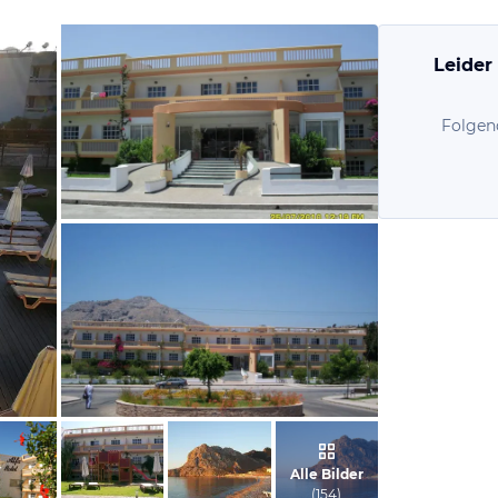
Leider
Folgen
von Hans-Albrecht, Juli 2010
von Wolfgang, Juli 2008
Alle Bilder
(
154
)