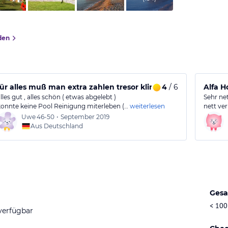
den
für alles muß man extra zahlen tresor klima liegen
4
/ 6
Alfa H
lles gut , alles schön ( etwas abgelebt )
Sehr net
konnte keine Pool Reinigung miterleben (…
weiterlesen
nett ve
Uwe
46-50
•
September 2019
Aus Deutschland
Gesa
< 100
verfügbar