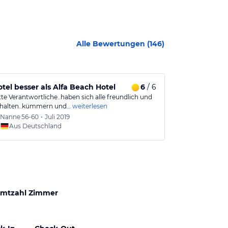
Alle Bewertungen (
146
)
otel besser als Alfa Beach Hotel
6
/ 6
Ein äußerst
te Verantwortliche..haben sich alle freundlich und
Wir waren in d
rhalten..kümmern und…
weiterlesen
voriges Jahr im
Nanne
56-60
•
Juli 2019
Anett
5
Aus Deutschland
Aus
mtzahl Zimmer