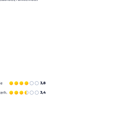
ie
3,8
terh.
3,4