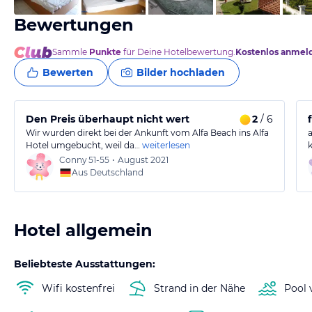
Bewertungen
Sammle
Punkte
für Deine Hotelbewertung.
Kostenlos anmel
Bewerten
Bilder hochladen
Den Preis überhaupt nicht wert
2
/ 6
Wir wurden direkt bei der Ankunft vom Alfa Beach ins Alfa
a
Hotel umgebucht, weil da…
weiterlesen
Conny
51-55
•
August 2021
Aus Deutschland
Hotel allgemein
Beliebteste Ausstattungen:
Wifi kostenfrei
Strand in der Nähe
Pool 