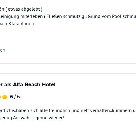
hön ( etwas abgelebt )
einigung miterleben ( Fließen schmutzig , Grund vom Pool schmut
ar ( Kläranlage )
len
r als Alfa Beach Hotel
6
/ 6
rtliche..haben sich alle freundlich und nett verhalten..kümmern u
d genug Auswahl ...gerne wieder!