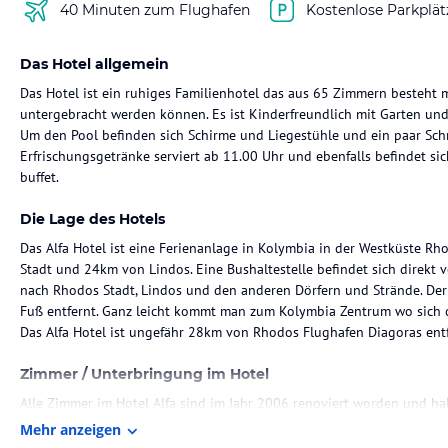
40 Minuten zum Flughafen
Kostenlose Parkplät
Das Hotel allgemein
Das Hotel ist ein ruhiges Familienhotel das aus 65 Zimmern besteht m
untergebracht werden können. Es ist Kinderfreundlich mit Garten u
Um den Pool befinden sich Schirme und Liegestühle und ein paar Schri
Erfrischungsgetränke serviert ab 11.00 Uhr und ebenfalls befindet sich
buffet.
Die Lage des Hotels
Das Alfa Hotel ist eine Ferienanlage in Kolymbia in der Westküste Rh
Stadt und 24km von Lindos. Eine Bushaltestelle befindet sich direkt
nach Rhodos Stadt, Lindos und den anderen Dörfern und Strände. Der
Fuß entfernt. Ganz leicht kommt man zum Kolymbia Zentrum wo sich d
Das Alfa Hotel ist ungefähr 28km von Rhodos Flughafen Diagoras entf
Zimmer / Unterbringung im Hotel
Alle Zimmer im Hotel Alfa sind im Jahr 2006 renoviert worden und ha
Blick oder mit Garden Blick. Alle Zimmer haben ein privates Bad (Jun
Mehr anzeigen