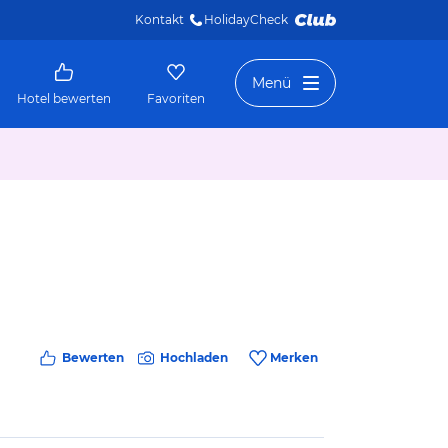
Kontakt
HolidayCheck 
Menü
Hotel bewerten
Favoriten
Bewerten
Hochladen
Merken