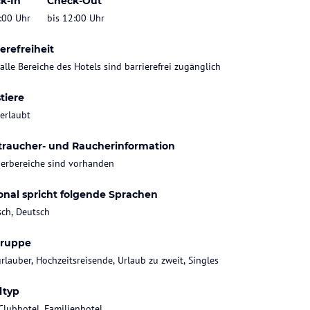
k-In
Check-Out
:00 Uhr
bis 12:00 Uhr
erefreiheit
 alle Bereiche des Hotels sind barrierefrei zugänglich
tiere
 erlaubt
traucher- und Raucherinformation
erbereiche sind vorhanden
onal spricht folgende Sprachen
sch, Deutsch
gruppe
rlauber, Hochzeitsreisende, Urlaub zu zweit, Singles
ltyp
Clubhotel, Familienhotel