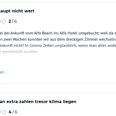
aupt nicht wert
ataloginformationen. Alle Angaben ohne
uchung die verbindlichen
Angebotsdetails
des
2
/ 6
ei der Ankunft vom Alfa Beach ins Alfa Hotel umgebucht, weil da
von zwei Wochen konnten wir aus dem dreckigen Zimmer wechseln,
Ankunft nicht! In Corona Zeiten unglaublich, wenn man alles and
r gewechselt wurden.
len
an extra zahlen tresor klima liegen
4
/ 6