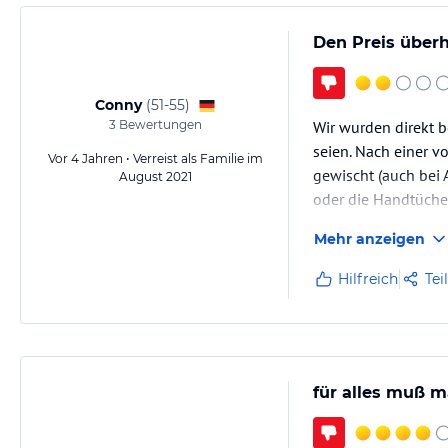
Den Preis überh
Hinweis:
Allgemeine und unverbindliche Hoteliers-/Veranstalter-/K
Gewähr und ohne Prüfung durch HolidayCheck. Bitte lies vor der B
jeweiligen Veranstalters.
Conny
(
51-55
)
3
Bewertungen
Wir wurden direkt b
seien. Nach einer 
Vor 4 Jahren • Verreist als Familie im
gewischt (auch bei 
August 2021
oder die Handtüche
Mehr anzeigen
Hilfreich
Tei
für alles muß m