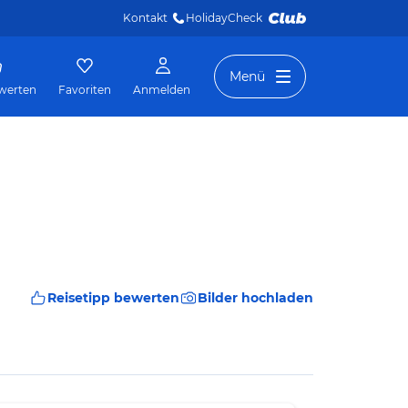
Kontakt
HolidayCheck 
Menü
werten
Favoriten
Anmelden
Reisetipp bewerten
Bilder hochladen