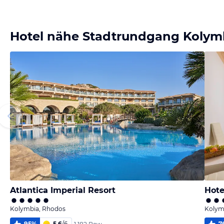
Bild
Bild
Bild
Bild
melden
melden
melden
melden
von Carina
von Carina
von Susanne
von Susanne
Hotel nähe Stadtrundgang Kolym
Atlantica Imperial Resort
Hote
Kolymbia, Rhodos
Kolym
95
%
5,6
/
6
7