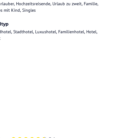
rlauber, Hochzeitsreisende, Urlaub zu zweit, Familie,
es mit Kind, Singles
ltyp
dhotel, Stadthotel, Luxushotel, Familienhotel, Hotel,
t