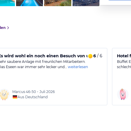
den
Es wird wohl ein noch einen Besuch von uns geben
6
/ 6
Hotel 
Sehr saubere Anlage mit freunlichen Mitarbeitern.
Büffet 
Das Eseen war immer sehr lecker und…
weiterlesen
schlecht
Marcus
46-50
•
Juli 2026
Aus Deutschland