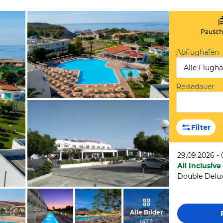
Pauscha
Abflughafen
Alle Flugh
Reisedauer
vom Hotelier, Mai 2019
Filter
29.09.2026 - 
All Inclusive
von Rina, Mai 2022
Alle Bilder
(
471
)