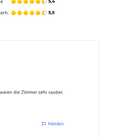
ie
5,4
terh.
5,5
 waren die Zimmer sehr sauber.
Melden