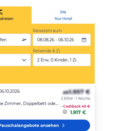
lreisen
Nur Hotel
Reisezeitraum
äfen
08.08.26 - 06.10.26
Reisende & Zi.
2 Erw, 0 Kinder, 1 Zi.
1.957 €
06.10.2026
ab
2 ERW • 1 Woche
Double Deluxe Zimmer, Doppelbett oder zwei Einzelbetten, Blick auf den Garten
- Cashback
40 €
1.917 €
Pauschalangebote
ansehen