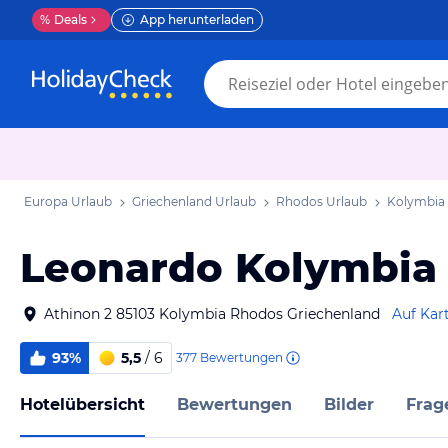
%
Deals
App herunterladen
Europa Urlaub
Griechenland Urlaub
Rhodos Urlaub
Kolymbia
Leonardo Kolymbia 
Athinon 2 85103 Kolymbia Rhodos Griechenland
Auf Kar
93%
5,5
/ 6
377
Bewertungen
Hotelübersicht
Bewertungen
Bilder
Frag