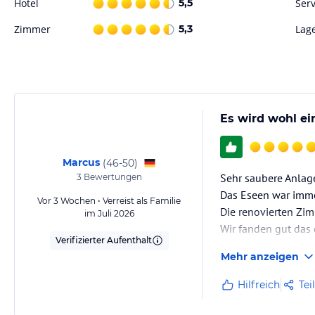
Hotel
5,5
Serv
Zimmer
5,3
Lag
Es wird wohl e
Marcus
(
46-50
)
Sehr saubere Anlage
3
Bewertungen
Das Eseen war imme
Vor 3 Wochen • Verreist als Familie
Die renovierten Zim
im Juli 2026
Wir fanden gut das 
Verifizierter Aufenthalt
Es war unser zweite
Mehr anzeigen
Hilfreich
Tei