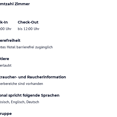
mtzahl Zimmer
k-In
Check-Out
:00 Uhr
bis 12:00 Uhr
erefreiheit
tes Hotel barrierefrei zugänglich
tiere
 erlaubt
traucher- und Raucherinformation
erbereiche sind vorhanden
onal spricht folgende Sprachen
ösisch, Englisch, Deutsch
gruppe