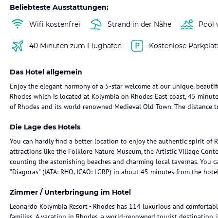
Beliebteste Ausstattungen:
Wifi kostenfrei
Strand in der Nähe
Pool 
40 Minuten zum Flughafen
Kostenlose Parkplät
Das Hotel allgemein
Enjoy the elegant harmony of a 5-star welcome at our unique, beautif
Rhodes which is located at Kolymbia on Rhodes East coast, 45 minute
of Rhodes and its world renowned Medieval Old Town. The distance to
Die Lage des Hotels
You can hardly find a better location to enjoy the authentic spirit of
attractions like the Folklore Nature Museum, the Artistic Village Con
counting the astonishing beaches and charming local tavernas. You c
"Diagoras" (IATA: RHO, ICAO: LGRP) in about 45 minutes from the hotel
Zimmer / Unterbringung im Hotel
Leonardo Kolymbia Resort - Rhodes has 114 luxurious and comforta
families. A vacation in Rhodes, a world-renowned tourist destination, 