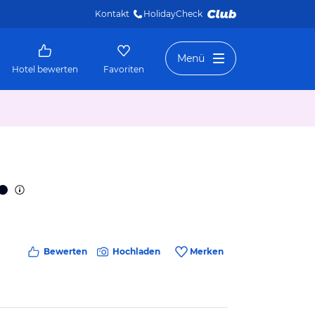
Kontakt
HolidayCheck 
Menü
Hotel bewerten
Favoriten
Bewerten
Hochladen
Merken