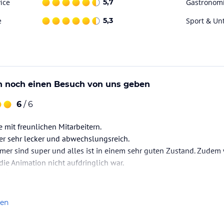
ice
5,7
Gastronom
e
5,3
Sport & Un
in noch einen Besuch von uns geben
6
/ 6
 mit freunlichen Mitarbeitern.
r sehr lecker und abwechslungsreich.
mer sind super und alles ist in einem sehr guten Zustand. Zudem
die Animation nicht aufdringlich war.
r Besuch in diesem Hotel
len