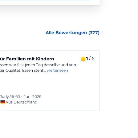
Alle Bewertungen (
377
)
für Familien mit Kindern
1
/ 6
Sehr schöne
Essen war fast jeden Tag dasselbe und von
Hotel Leonardo
er Qualität. Essen steht…
weiterlesen
Familien, Paar
Judy
56-60
•
Juni 2026
Roland
Aus Deutschland
Aus