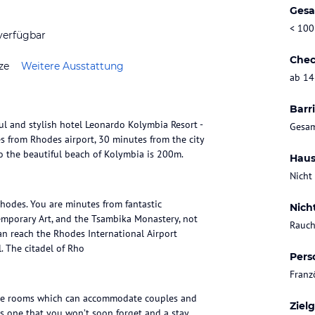
Gesa
< 100
verfügbar
Chec
ze
Weitere Ausstattung
ab 14
Barri
ul and stylish hotel Leonardo Kolymbia Resort -
Gesam
s from Rhodes airport, 30 minutes from the city
 the beautiful beach of Kolymbia is 200m.
Haus
Nicht
 Rhodes. You are minutes from fantastic
Nich
temporary Art, and the Tsambika Monastery, not
Rauch
an reach the Rhodes International Airport
. The citadel of Rho
Pers
Franz
ble rooms which can accommodate couples and
Ziel
is one that you won’t soon forget and a stay