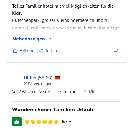
Tolles Familienhotel mit viel Möglichkeiten für die
Kids.
Rutschenpark, großer Kleinkinderbereich und 4
unterschiedliche Pools, sowie eine direkte Strandlage
(Kiesstrand) ermöglichen viel Spaß im Wasser.
Mehr anzeigen
Die zum Teil renovierten Restaurants und auch
Zimmer sind modern ausgestattet.
Hilfreich
Teilen
Ulrich
(
56-60
)
21
Bewertungen
Vor 2 Wochen • Verreist als Familie im Juli 2026
Wunderschöner Familien Urlaub
6
/ 6