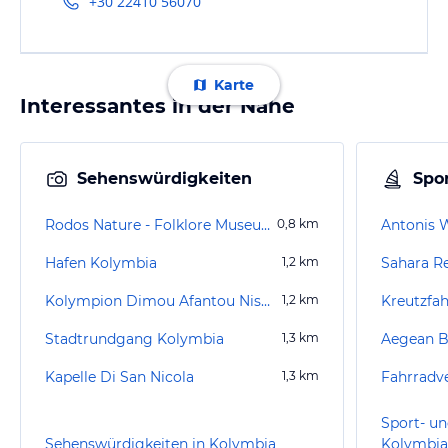
+30 22410 56070
Karte
Interessantes in der Nähe
Sehenswürdigkeiten
Spor
Rodos Nature - Folklore Museum
0,8
km
Antonis 
Hafen Kolymbia
1,2
km
Kolympion Dimou Afantou Nisou Rodou
1,2
km
Kreutzfa
Stadtrundgang Kolymbia
1,3
km
Aegean B
Kapelle Di San Nicola
1,3
km
Fahrradv
Sport- un
Sehenswürdigkeiten in Kolymbia
Kolymbia