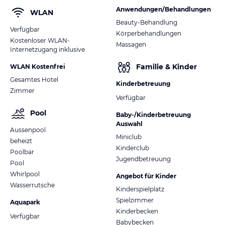
Anwendungen/Behandlungen
WLAN
Beauty-Behandlung
Verfügbar
Körperbehandlungen
Kostenloser WLAN-
Massagen
Internetzugang inklusive
Familie & Kinder
WLAN Kostenfrei
Gesamtes Hotel
Kinderbetreuung
Zimmer
Verfügbar
Pool
Baby-/Kinderbetreuung
Auswahl
Aussenpool
Miniclub
beheizt
Kinderclub
Poolbar
Jugendbetreuung
Pool
Whirlpool
Angebot für Kinder
Wasserrutsche
Kinderspielplatz
Spielzimmer
Aquapark
Kinderbecken
Verfügbar
Babybecken