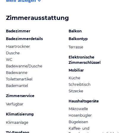
Mehr anzeigen
Zimmerausstattung
Badezimmer
Balkon
Badezimmerdetails
Balkontyp
Haartrockner
Terrasse
Dusche
Elektronische
WC
Zimmerschlüssel
Badewanne/Dusche
Mobiliar
Badewanne
Küche
Toilettenartikel
Schreibtisch
Bademantel
Sitzecke
Zimmerservice
Haushaltsgeräte
Verfügbar
Mikrowelle
Klimatisierung
Hosenbügler
Bügeleisen
Klimaanlage
Kaffee- und
TV-Empfang