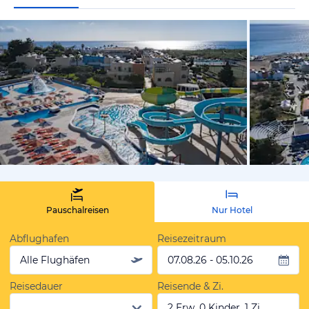
vom Hotelie
Pauschalreisen
Nur Hotel
Abflughafen
Reisezeitraum
Alle Flughäfen
07.08.26 - 05.10.26
Reisedauer
Reisende & Zi.
2 Erw, 0 Kinder, 1 Zi.