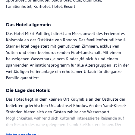
Familienhotel, Kurhotel, Hotel, Resort
Das Hotel allgemein
Das Hotel Mikri Poli liegt direkt am Meer, unweit des Ferienortes
Kolymbia an der Ostküste von Rhodos. Das familienfreundliche 4-
Sterne-Hotel begeistert mit gemütlichen Zimmern, exklusiven
Suiten und einer beeindruckenden Pool-Landschaft. Mit einem
hauseigenen Wasserpark, einem Kinder-/Miniclub und einem
spannenden Animationsprogramm für alle Altersgruppen ist in der
weitläufigen Ferienanlage ein erholsamer Urlaub für die ganze
Familie garantiert.
Die Lage des Hotels
Das Hotel liegt in dem kleinen Ort Kolymbia an der Ostküste der
beliebten griechischen Urlaubsinsel Rhodos. An den Sand-Kiesel-
Stränden bieten sich den Gästen zahlreiche Wassersport-
Möglichkeiten, während sich kulturell interessierte Reisende auf
den Besuch des nahe gelegenen Tsambika-Klosters freuen. Der
internationale Flughafen von Rhodos ist knappe 30 km entfernt.
Mehr anzeigen