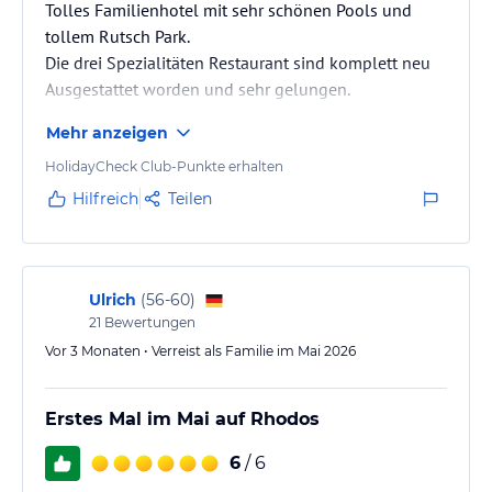
Tolles Familienhotel mit sehr schönen Pools und
tollem Rutsch Park.
Die drei Spezialitäten Restaurant sind komplett neu
Ausgestattet worden und sehr gelungen.
Die Aussenanlagen sind sehr gepflegt.
Mehr anzeigen
Das Hotel besticht mit sehr freundlichen,
hilfsbereiten und kompetenten Mitarbeitern.
HolidayCheck Club-Punkte erhalten
Vielen Dank an die Rezeption für den tollen Service!
Hilfreich
Teilen
Ulrich
(
56-60
)
21
Bewertungen
Vor 3 Monaten • Verreist als Familie im Mai 2026
Erstes Mal im Mai auf Rhodos
6
/ 6