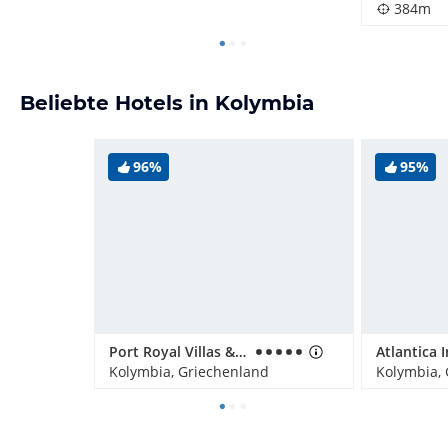
384m
Beliebte Hotels in Kolymbia
96%
95%
Port Royal Villas & Spa/ Sentido Port Royal Villas & Spa
Kolymbia, Griechenland
Kolymbia,