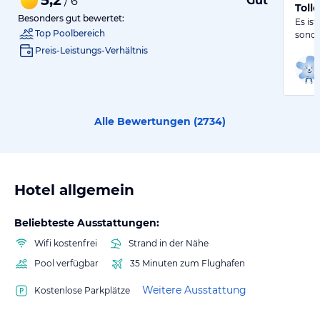
Gut
/ 6
Toll
Besonders gut bewertet:
Es is
Top Poolbereich
sonde
Preis-Leistungs-Verhältnis
Alle Bewertungen (
2734
)
Hotel allgemein
Beliebteste Ausstattungen:
Wifi kostenfrei
Strand in der Nähe
Pool verfügbar
35 Minuten zum Flughafen
Weitere Ausstattung
Kostenlose Parkplätze