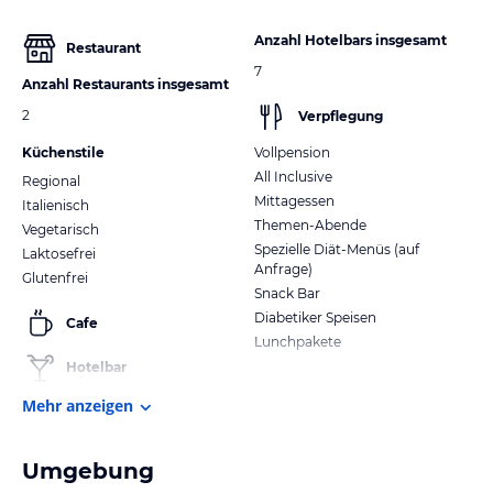
Anzahl Hotelbars insgesamt
Restaurant
7
Anzahl Restaurants insgesamt
2
Verpflegung
Küchenstile
Vollpension
All Inclusive
Regional
Mittagessen
Italienisch
Themen-Abende
Vegetarisch
Spezielle Diät-Menüs (auf
Laktosefrei
Anfrage)
Glutenfrei
Snack Bar
Diabetiker Speisen
Cafe
Lunchpakete
Hotelbar
Mehr anzeigen
Umgebung