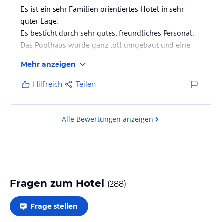
Es ist ein sehr Familien orientiertes Hotel in sehr
guter Lage.
Es besticht durch sehr gutes, freundliches Personal.
Das Poolhaus wurde ganz toll umgebaut und eine
neue Terrasse erstellt.
Mehr anzeigen
Abends wird daraus das Gustoso mit Getränke
Bedienung am Tisch.
Hilfreich
Teilen
Der Unterschied zum letzten Jahr ist das ein Buffet
mit Livecooking und super Vor-und Nachspeisen.
Es gibt ein neues polynesischen Restaurant,super
Alle Bewertungen anzeigen
gelungen mit leckeren fünf Gänge Menü.
Das Mediterano ist vergrößert worden und öffnet
nächste Woche..
Das Erste Mal im…
Fragen zum Hotel
(
288
)
Frage stellen