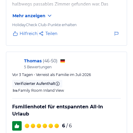
halbwegs passables Zimmer gefunden war. Das
befand sich am Mainpool. Hier störte Abends die viel
Mehr anzeigen
zu laute Animation. mit einem Kleinkind echt nervig.
auch Tagsüber ist die Lautstärke echt übertrieben.
HolidayCheck Club-Punkte erhalten
Das Essen auf welches mir uns in Griechenland
Hilfreich
Teilen
immer am meisten freuen war ein Reinfall. Nicht mal
der einfache griechische Salat mit Tzatziki hatte
Geschmack. Soft-Drinks…
Thomas
(
46-50
)
5
Bewertungen
Vor 3 Tagen • Verreist als Familie im Juli 2026
Verifizierter Aufenthalt
Family Room Inland View
Fsmilienhotel für entspannten All-In
Urlaub
6
/ 6