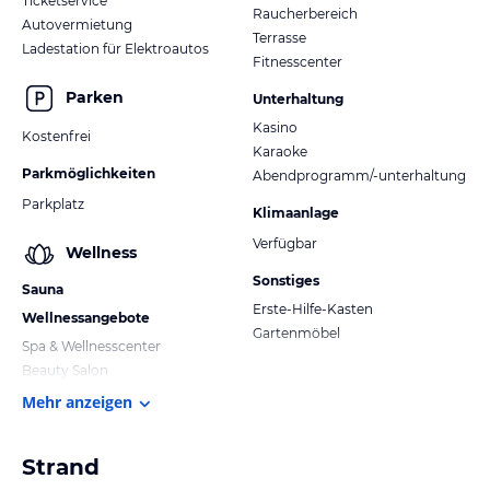
Ticketservice
Raucherbereich
Autovermietung
Terrasse
Ladestation für Elektroautos
Fitnesscenter
Parken
Unterhaltung
Kasino
Kostenfrei
Karaoke
Parkmöglichkeiten
Abendprogramm/-unterhaltung
Parkplatz
Klimaanlage
Verfügbar
Wellness
Sonstiges
Sauna
Erste-Hilfe-Kasten
Wellnessangebote
Gartenmöbel
Spa & Wellnesscenter
Beauty Salon
Mehr anzeigen
Strand