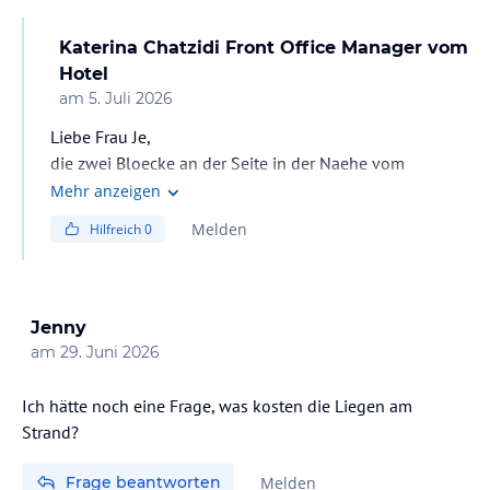
Katerina Chatzidi Front Office Manager
vom
Hotel
am
5. Juli 2026
Liebe Frau Je,
die zwei Bloecke an der Seite in der Naehe vom
Hoteleingang sind alle Superior Zimmer.Es gibt nur ein
Mehr anzeigen
wenig renovierte Zimmer,Familienzimmer mit
Melden
Hilfreich
0
Poolblick,Landblick,Meerblick und SUPIV -superior
doppelzimmer! Um ein renoviertes Zimmer zu
bekommen,muessen Sie mindestens 2 Wochen vor den
Anreise mir eine Email schicken oder anrufen!
Jenny
am
29. Juni 2026
Ich hätte noch eine Frage, was kosten die Liegen am
Strand?
Frage beantworten
Melden