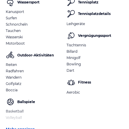
Wassersport
Tennisplatz
Kanusport
Tennisplatzdetails
Surfen
Leihgeräte
Schnorcheln
Tauchen
Vergnügungssport
Wasserski
Motorboot
Tischtennis
Billard
Outdoor-Aktivitäten
Minigolf
Bowling
Reiten
Dart
Radfahren
Wandern
Fitness
Golfplatz
Boccia
Aerobic
Ballspiele
Basketball
Volleyball