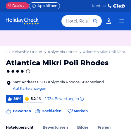
%
Deals
App öffnen
Kontakt
Hotel, Reiseziel
laub
Kolymbia Urlaub
Kolymbia Hotels
Atlantica Mikri Poli Rhodes
Atlantica Mikri Poli Rhodes
Sant Andreas 85103 Kolymbia Rhodos Griechenland
Auf Karte anzeigen
2.734
Bewertungen
88%
5,2
/ 6
Bewerten
Hochladen
Merken
Hotelübersicht
Bewertungen
Bilder
Fragen