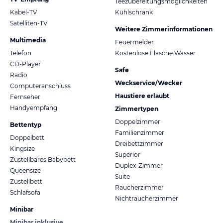
Teezubereitungsmöglichkeiten
Kabel-TV
Kühlschrank
Satelliten-TV
Weitere Zimmerinformationen
Multimedia
Feuermelder
Telefon
Kostenlose Flasche Wasser
CD-Player
Safe
Radio
Weckservice/Wecker
Computeranschluss
Haustiere erlaubt
Fernseher
Handyempfang
Zimmertypen
Doppelzimmer
Bettentyp
Familienzimmer
Doppelbett
Dreibettzimmer
Kingsize
Superior
Zustellbares Babybett
Duplex-Zimmer
Queensize
Suite
Zustellbett
Raucherzimmer
Schlafsofa
Nichtraucherzimmer
Minibar
Minibar inklusive