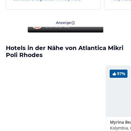
“
Reise mit Familie
”
Anzeige
Erblina
(
31-35
)
Hotels in der Nähe von Atlantica Mikri
Poli Rhodes
97%
Myrina Be
Kolymbia,