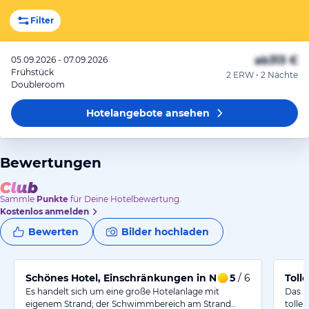
Filter
ab
313 €
05.09.2026 - 07.09.2026
Frühstück
2 ERW • 2 Nächte
Doubleroom
Hotelangebote
ansehen
Bewertungen
Sammle
Punkte
für Deine Hotelbewertung.
Kostenlos anmelden
Bewerten
Bilder hochladen
Schönes Hotel, Einschränkungen in Nebensaison
5
/ 6
Toll
Es handelt sich um eine große Hotelanlage mit
Das H
eigenem Strand; der Schwimmbereich am Strand…
tolle