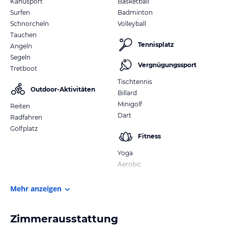
Kanusport
Basketball
Surfen
Badminton
Schnorcheln
Volleyball
Tauchen
Tennisplatz
Angeln
Segeln
Vergnügungssport
Tretboot
Tischtennis
Outdoor-Aktivitäten
Billard
Minigolf
Reiten
Dart
Radfahren
Golfplatz
Fitness
Yoga
Aerobic
Mehr anzeigen
Zimmerausstattung