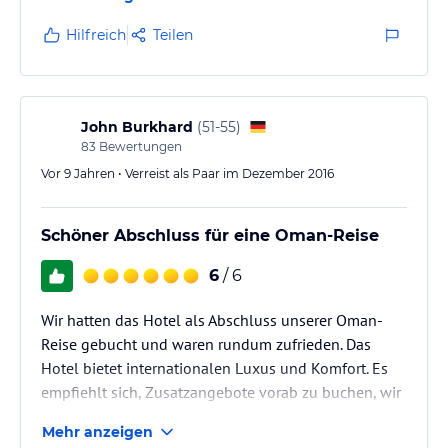
festmontierten Sonnenschirmen (Strandtücher
werden gestellt), Spa- und Sportbereich (Fitness,
Hilfreich
Teilen
Tennis, Minigolf), Shoppingmall, imposante
Eingangshalle. Poollanschaft sehr überschaubar,
ganz nett: der „Lazy River“, lange 90cm tiefe
Stromanlage, die sich entlang der…
John Burkhard
(
51-55
)
83
Bewertungen
Vor 9 Jahren • Verreist als Paar im Dezember 2016
Schöner Abschluss für eine Oman-Reise
6
/ 6
Wir hatten das Hotel als Abschluss unserer Oman-
Reise gebucht und waren rundum zufrieden. Das
Hotel bietet internationalen Luxus und Komfort. Es
empfiehlt sich, Zusatzangebote vorab zu buchen, wir
hatten ein "Romantik Retreat" gebucht
Mehr anzeigen