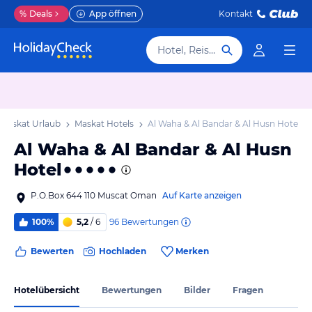
%
Deals
App öffnen
Kontakt
Hotel, Reiseziel
Maskat Urlaub
Maskat Hotels
Al Waha & Al Bandar & Al Husn Hotel
Al Waha & Al Bandar & Al Husn
Hotel
P.O.Box 644 110 Muscat Oman
Auf Karte anzeigen
96
Bewertungen
100%
5,2
/ 6
Bewerten
Hochladen
Merken
Hotelübersicht
Bewertungen
Bilder
Fragen