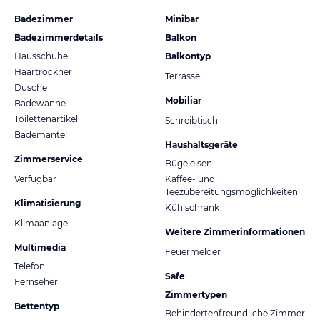
Badezimmer
Minibar
Badezimmerdetails
Balkon
Hausschuhe
Balkontyp
Haartrockner
Terrasse
Dusche
Mobiliar
Badewanne
Toilettenartikel
Schreibtisch
Bademantel
Haushaltsgeräte
Zimmerservice
Bügeleisen
Verfügbar
Kaffee- und
Teezubereitungsmöglichkeiten
Klimatisierung
Kühlschrank
Klimaanlage
Weitere Zimmerinformationen
Multimedia
Feuermelder
Telefon
Safe
Fernseher
Zimmertypen
Bettentyp
Behindertenfreundliche Zimmer