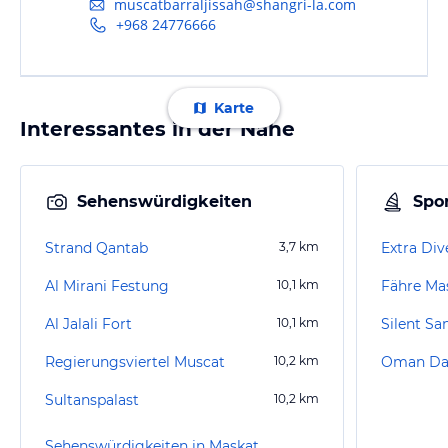
muscatbarraljissah@shangri-la.com
+968 24776666
Karte
Interessantes in der Nähe
Sehenswürdigkeiten
Spor
Strand Qantab
3,7
km
Extra Div
Al Mirani Festung
10,1
km
Fähre Ma
Al Jalali Fort
10,1
km
Silent Sa
Regierungsviertel Muscat
10,2
km
Oman Da
Sultanspalast
10,2
km
Sehenswürdigkeiten in Maskat