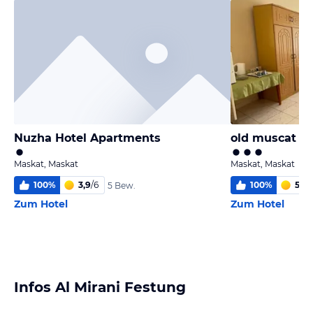
Nuzha Hotel Apartments
old muscat
Maskat, Maskat
Maskat, Maskat
100
%
3,9
/
6
100
%
5
/
6
5 Bew.
Zum Hotel
Zum Hotel
Infos Al Mirani Festung