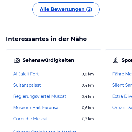
Alle Bewertungen (2)
Interessantes in der Nähe
Sehenswürdigkeiten
Spor
Al Jalali Fort
Fähre Ma
0,0
km
Sultanspalast
Silent Sa
0,4
km
Regierungsviertel Muscat
Extra Div
0,4
km
Museum Bait Faransa
Oman Da
0,6
km
Corniche Muscat
0,7
km