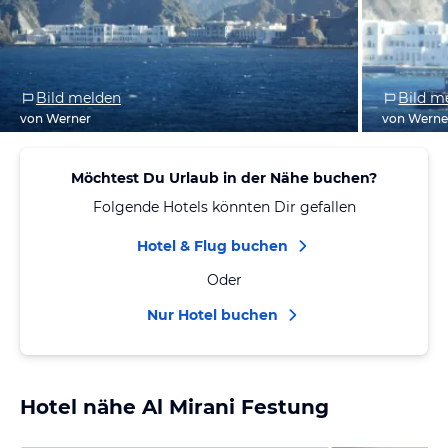
Bild melden
Bild m
von Werner
von Werne
Möchtest Du Urlaub in der Nähe buchen?
Folgende Hotels könnten Dir gefallen
Hotel & Flug buchen
Oder
Nur Hotel buchen
Hotel nähe Al Mirani Festung