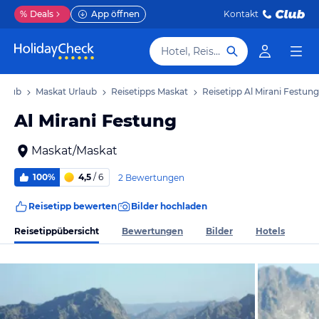
%
Deals
App öffnen
Kontakt
Hotel, Reiseziel
rlaub
Maskat Urlaub
Reisetipps Maskat
Reisetipp Al Mirani Festung
Al Mirani Festung
Maskat/Maskat
100%
4,5
/ 6
2 Bewertungen
Reisetipp bewerten
Bilder hochladen
Reisetippübersicht
Bewertungen
Bilder
Hotels