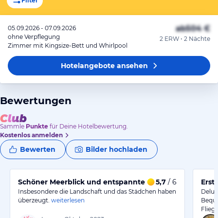
Filter
ab
504 €
05.09.2026 - 07.09.2026
ohne Verpflegung
2 ERW • 2 Nächte
Zimmer mit Kingsize-Bett und Whirlpool
Hotelangebote
ansehen
Bewertungen
Sammle
Punkte
für Deine Hotelbewertung.
Kostenlos anmelden
Bewerten
Bilder hochladen
Schöner Meerblick und entspannte Atmosphäre
5,7
/ 6
Erst
Insbesondere die Landschaft und das Städchen haben
Delux
überzeugt.
weiterlesen
Beque
Flieg