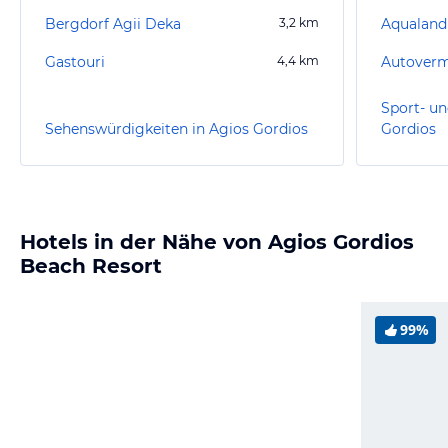
Bergdorf Agii Deka
3,2
km
Aqualand
Gastouri
4,4
km
Sport- un
Sehenswürdigkeiten in Agios Gordios
Gordios
Hotels in der Nähe von Agios Gordios
Beach Resort
99%