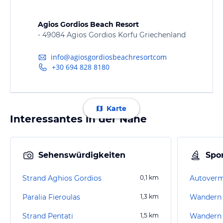
Agios Gordios Beach Resort
- 49084 Agios Gordios Korfu Griechenland
info@agiosgordiosbeachresortcom
+30 694 828 8180
Karte
Interessantes in der Nähe
Sehenswürdigkeiten
Spor
Strand Aghios Gordios
0,1
km
Paralia Fieroulas
1,3
km
Wandern 
Strand Pentati
1,5
km
Wandern