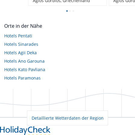
Agios Gordios, Griechenland
Agios Gord
Orte in der Nähe
Hotels
Pentati
Hotels
Sinarades
Hotels
Agii Deka
Hotels
Ano Garouna
Hotels
Kato Pavliana
Hotels
Paramonas
Detaillierte Wetterdaten der Region