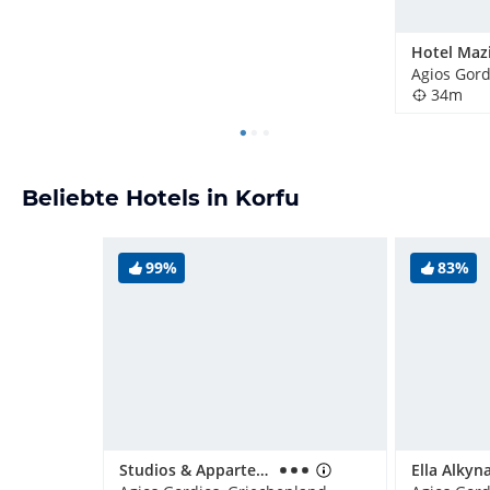
Hotel Maz
Agios Gord
34m
Beliebte Hotels in Korfu
99%
83%
Studios & Appartements Belvedere
Ella Alkyn