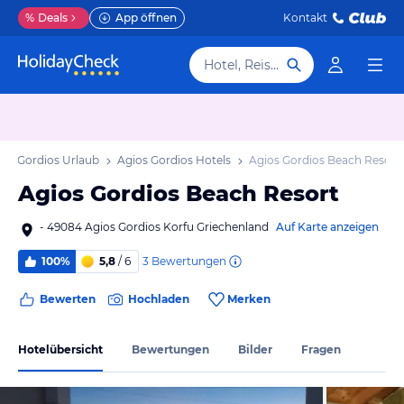
%
Deals
App öffnen
Kontakt
Hotel, Reiseziel
ios Gordios Urlaub
Agios Gordios Hotels
Agios Gordios Beach Resort
Agios Gordios Beach Resort
- 49084 Agios Gordios Korfu Griechenland
Auf Karte anzeigen
3
Bewertungen
100%
5,8
/ 6
Bewerten
Hochladen
Merken
Hotelübersicht
Bewertungen
Bilder
Fragen