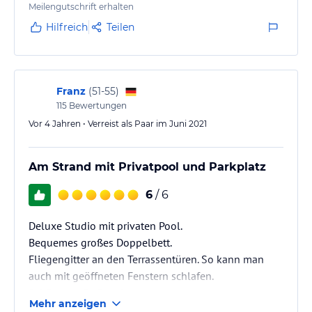
Traumhafter Ausblick auf den Strand und das Meer.
Meilengutschrift erhalten
Genügend Parkplätze im Innenhof des Hotels.
Hilfreich
Teilen
Franz
(
51-55
)
115
Bewertungen
Vor 4 Jahren • Verreist als Paar im Juni 2021
Am Strand mit Privatpool und Parkplatz
6
/ 6
Deluxe Studio mit privaten Pool.
Bequemes großes Doppelbett.
Fliegengitter an den Terrassentüren. So kann man
auch mit geöffneten Fenstern schlafen.
Schöne große Dusche.
Mehr anzeigen
Küche und Essbereich auf Terrasse.