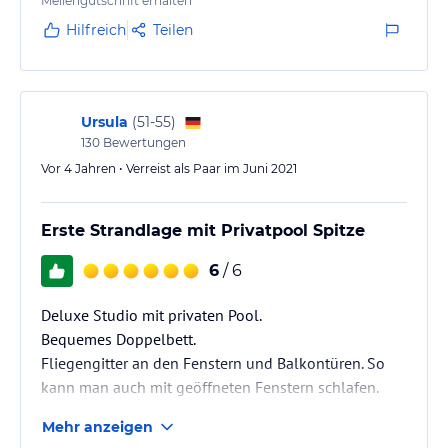
Meilengutschrift erhalten
Hilfreich
Teilen
Ursula
(
51-55
)
130
Bewertungen
Vor 4 Jahren • Verreist als Paar im Juni 2021
Erste Strandlage mit Privatpool Spitze
6
/ 6
Deluxe Studio mit privaten Pool.
Bequemes Doppelbett.
Fliegengitter an den Fenstern und Balkontüren. So
kann man auch mit geöffneten Fenstern schlafen.
Schöne große Walk In Dusche.
Mehr anzeigen
Küche auf Terrasse.