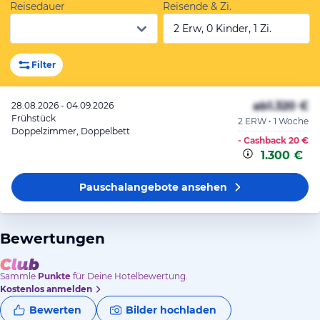
Reisedauer
Reisende & Zi.
2 Erw, 0 Kinder, 1 Zi.
Filter
ab
1.320 €
28.08.2026 - 04.09.2026
Frühstück
2 ERW • 1 Woche
Doppelzimmer, Doppelbett
- Cashback
20 €
1.300 €
Pauschalangebote
ansehen
Bewertungen
Sammle
Punkte
für Deine Hotelbewertung.
Kostenlos anmelden
Bewerten
Bilder hochladen