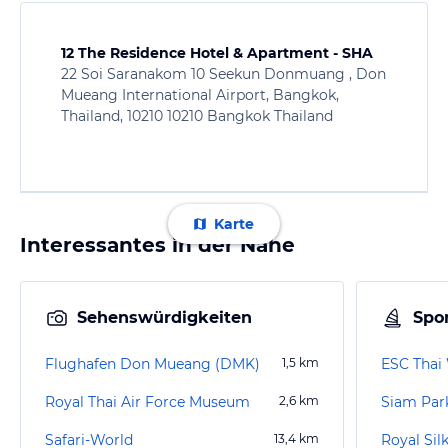
12 The Residence Hotel & Apartment - SHA
22 Soi Saranakom 10 Seekun Donmuang , Don
Mueang International Airport, Bangkok,
Thailand, 10210 10210 Bangkok Thailand
Karte
Interessantes in der Nähe
Sehenswürdigkeiten
Spor
Flughafen Don Mueang (DMK)
1,5
km
ESC Thai
Royal Thai Air Force Museum
2,6
km
Siam Par
Safari-World
13,4
km
Royal Sil