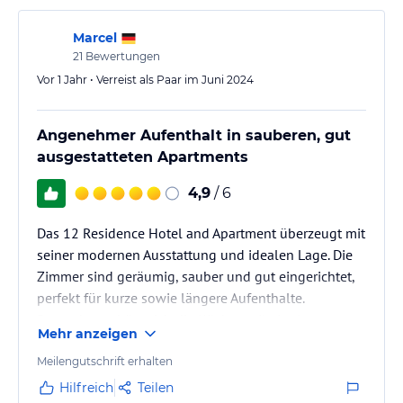
Marcel
21
Bewertungen
Vor 1 Jahr • Verreist als Paar im Juni 2024
Angenehmer Aufenthalt in sauberen, gut
ausgestatteten Apartments
4,9
/ 6
Das 12 Residence Hotel and Apartment überzeugt mit
seiner modernen Ausstattung und idealen Lage. Die
Zimmer sind geräumig, sauber und gut eingerichtet,
perfekt für kurze sowie längere Aufenthalte.
Besonders schätze ich die Küchenzeile im Apartment,
Mehr anzeigen
die Flexibilität für Selbstversorger bietet. Das
Personal ist freundlich und hilfsbereit, was den
Meilengutschrift erhalten
Aufenthalt sehr angenehm macht. Die ruhige Lage
Hilfreich
Teilen