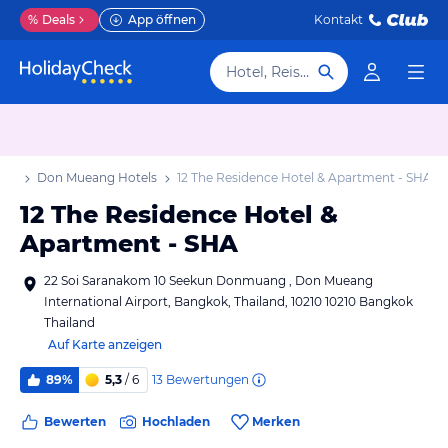
%
Deals
App öffnen
Kontakt
Hotel, Reiseziel
aub
Don Mueang Hotels
12 The Residence Hotel & Apartment - SHA
12 The Residence Hotel &
Apartment - SHA
22 Soi Saranakom 10 Seekun Donmuang , Don Mueang
International Airport, Bangkok, Thailand, 10210 10210 Bangkok
Thailand
Auf Karte anzeigen
13
Bewertungen
89%
5,3
/ 6
Bewerten
Hochladen
Merken