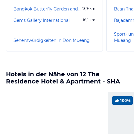
Bangkok Butterfly Garden and Insectarium
13,9
km
Baan Thai
Gems Gallery International
18,1
km
Rajadamn
Sport- un
Sehenswürdigkeiten in Don Mueang
Mueang
Hotels in der Nähe von 12 The
Residence Hotel & Apartment - SHA
100%