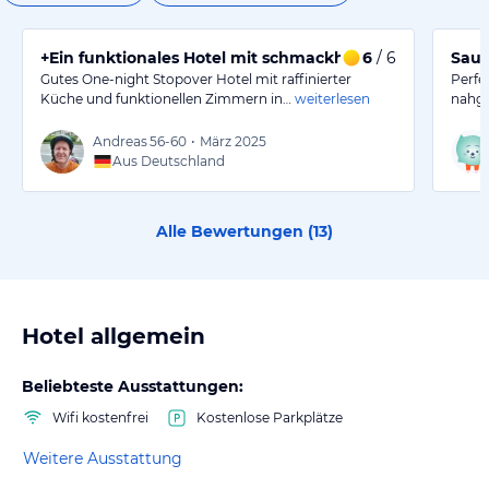
+Ein funktionales Hotel mit schmackhafter japanischer
6
/ 6
Saub
Gutes One-night Stopover Hotel mit raffinierter
Perfe
Küche und funktionellen Zimmern in…
weiterlesen
nahge
Andreas
56-60
•
März 2025
Aus Deutschland
Alle Bewertungen (
13
)
Hotel allgemein
Beliebteste Ausstattungen:
Wifi kostenfrei
Kostenlose Parkplätze
Weitere Ausstattung