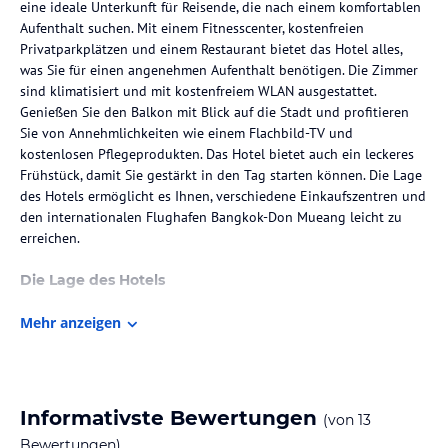
eine ideale Unterkunft für Reisende, die nach einem komfortablen
Aufenthalt suchen. Mit einem Fitnesscenter, kostenfreien
Privatparkplätzen und einem Restaurant bietet das Hotel alles,
was Sie für einen angenehmen Aufenthalt benötigen. Die Zimmer
sind klimatisiert und mit kostenfreiem WLAN ausgestattet.
Genießen Sie den Balkon mit Blick auf die Stadt und profitieren
Sie von Annehmlichkeiten wie einem Flachbild-TV und
kostenlosen Pflegeprodukten. Das Hotel bietet auch ein leckeres
Frühstück, damit Sie gestärkt in den Tag starten können. Die Lage
des Hotels ermöglicht es Ihnen, verschiedene Einkaufszentren und
den internationalen Flughafen Bangkok-Don Mueang leicht zu
erreichen.
Die Lage des Hotels
Das 12 The Residence Hotel & Apartment - SHA befindet sich in
Mehr anzeigen
günstiger Lage, nur 10 km vom IMPACT Muang Thong Thani
entfernt. In der Umgebung des Hotels finden Sie verschiedene
Einkaufsmöglichkeiten und Restaurants. Die zentrale Lage
ermöglicht es Ihnen auch, andere Sehenswürdigkeiten in Bangkok
leicht zu erreichen. Der internationale Flughafen Bangkok-Don
Informativste Bewertungen
(von
13
Mueang ist nur 6 km vom Hotel entfernt, was die An- und Abreise
Bewertungen)