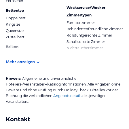
Fernseher
Weckservice/Wecker
Bettentyp
Zimmertypen
Doppelbett
Familienzimmer
Kingsize
Behindertenfreundliche Zimmer
Queensize
Rollstuhlgerechte Zimmer
Zustellbett
Schallisolierte Zimmer
Balkon
Nichtraucherzimmer
Mehr anzeigen
Hinweis:
Allgemeine und unverbindliche
Hoteliers-/Veranstalter-/Kataloginformationen. Alle Angaben ohne
Gewähr und ohne Prüfung durch HolidayCheck. Bitte lies vor der
Buchung die verbindlichen
Angebotsdetails
des jeweiligen
Veranstalters.
Kontakt