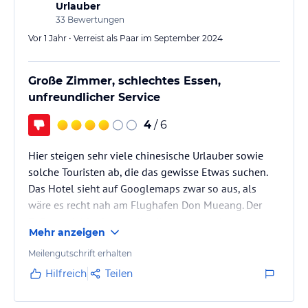
Urlauber
33
Bewertungen
Vor 1 Jahr • Verreist als Paar im September 2024
Große Zimmer, schlechtes Essen,
unfreundlicher Service
4
/ 6
Hier steigen sehr viele chinesische Urlauber sowie
solche Touristen ab, die das gewisse Etwas suchen.
Das Hotel sieht auf Googlemaps zwar so aus, als
wäre es recht nah am Flughafen Don Mueang. Der
Fußweg dahin dauert allerdings wegen der
Mehr anzeigen
katastrophalen Straßenführung zwischen 30-40
Minuten. Das sollte man bei viel Gepäck unbedingt
Meilengutschrift erhalten
beachten und ggfs. einfach ein Taxi buchen.
Hilfreich
Teilen