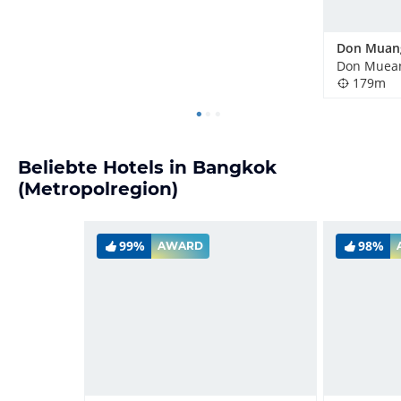
Don Muan
Don Muean
179m
Beliebte Hotels in Bangkok
(Metropolregion)
99%
98%
AWARD