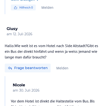
Auch als Spätanreisender und Frühabreisender
Melden
Hilfreich
0
bekommt man immer etwas zu essen. Die Auswahl und
das Angebot an Speisen ist wirklich super.
Giusy
am
12. Juli 2026
Hallo.Wie weit ist es vom Hotel nach Side Altstadt?Gibt es
ein Bus der direkt hinfährt und wenn ja weiss jemand wie
Frage beantworten
Melden
Nicole
am
30. Juli 2026
Vor dem Hotel ist direkt die Haltestelle vom Bus. Bis