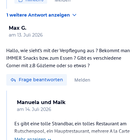
1 weitere Antwort anzeigen
Max G.
am
13. Juli 2026
Hallo, wie sieht’s mit der Verpflegung aus ? Bekommt man
IMMER Snacks bzw. zum Essen ? Gibt es verschiedene
Corner mit z.B Gözleme oder so etwas ?
Frage beantworten
Melden
Manuela und Maik
am
14. Juli 2026
Es gibt eine tolle Strandbar, ein tolles Restaurant am
Rutschenpool, ein Hauptrestaurant, mehrere A la Carte
Restaurants, Patisserie… , uvm.
Mehr anzeigen