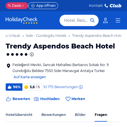
%
Deals
App öffnen
Kontakt
Hotel, Reiseziel
ogdu Urlaub
Side - Gündogdu Hotels
Trendy Aspendos Beach Hotel
Trendy Aspendos Beach Hotel
Fesleğenli Mevkii, Sancak Mahallesi Barbaros Sokak No: 9
Gündoğdu Beldesi 7550 Side-Manavgat Antalya Türkei
Auf Karte anzeigen
10.775
Bewertungen
96%
5,6
/ 6
Bewerten
Hochladen
Merken
Hotelübersicht
Bewertungen
Bilder
Fragen