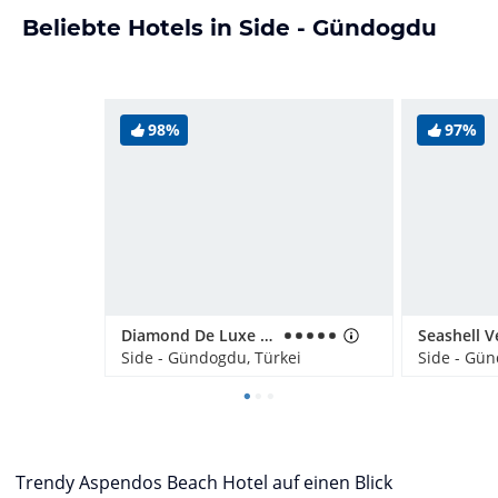
Beliebte Hotels in Side - Gündogdu
98%
97%
Diamond De Luxe Hotel & Spa
Seashell V
Side - Gündogdu, Türkei
Side - Gün
Trendy Aspendos Beach Hotel auf einen Blick