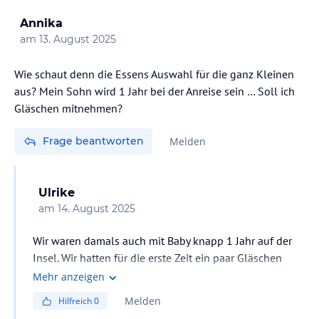
Gäste
Annika
am
13. August 2025
Wie schaut denn die Essens Auswahl für die ganz Kleinen
aus? Mein Sohn wird 1 Jahr bei der Anreise sein … Soll ich
Gläschen mitnehmen?
Frage beantworten
Melden
Ulrike
am
14. August 2025
Wir waren damals auch mit Baby knapp 1 Jahr auf der
Insel. Wir hatten für die erste Zeit ein paar Gläschen
dabei plus Milchbreipulver. Alles Weitere für die
Mehr anzeigen
folgenden Tage kann man auf der Insel überall kaufen.
Melden
Hilfreich
0
Es gibt in nahezu jedem Ort Supermärkte.