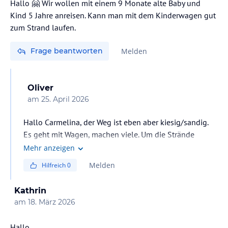
Hallo 🤗 Wir wollen mit einem 9 Monate alte Baby und
Kind 5 Jahre anreisen. Kann man mit dem Kinderwagen gut
zum Strand laufen.
Frage beantworten
Melden
Oliver
am
25. April 2026
Hallo Carmelina, der Weg ist eben aber kiesig/sandig.
Es geht mit Wagen, machen viele. Um die Strände
entlang geht auch ein Weg aus Holz leicht erhöht über
Mehr anzeigen
den Pflanzen, der viele Spots verbindet. Viele gehen da
Melden
Hilfreich
0
mir Buggies o.ä. zum Strand, das funktioniert prima. Ich
glaube das Hotel stellt sogar Buggies wenn ich mich
Kathrin
richtig erinnere (haben wir nicht benötigt). LG
am
18. März 2026
Hallo,