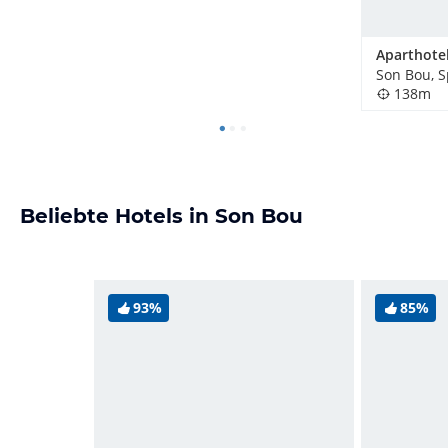
Son Bou, 
138m
Beliebte Hotels in Son Bou
93%
85%