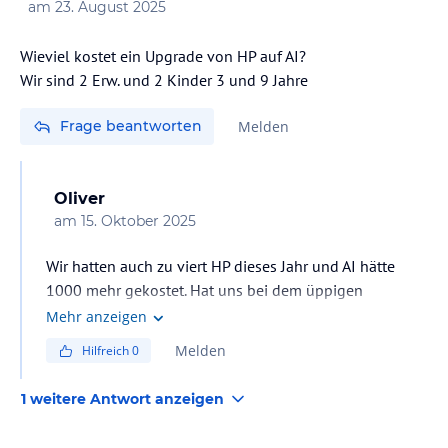
am
23. August 2025
Wieviel kostet ein Upgrade von HP auf AI?
Wir sind 2 Erw. und 2 Kinder 3 und 9 Jahre
Frage beantworten
Melden
Oliver
am
15. Oktober 2025
Wir hatten auch zu viert HP dieses Jahr und AI hätte
1000 mehr gekostet. Hat uns bei dem üppigen
Frühstück und Abendessen wunderbar gereicht.
Mehr anzeigen
Hatten 250€ Schlussrechnung für die
Melden
Hilfreich
0
Abendessengetränke. Würde AI nicht wirklich
empfehlen (nur für wirkliche Viel-Säufer und ganz
1 weitere Antwort anzeigen
hungrige Mittagsmäuler)
Gefühlt hatten das dort auch nur etwa 15-20% der