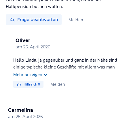
Mit freundlichen Grüßen,
Halbpension buchen wollen.
Nicky Nicolai
Frage beantworten
Melden
Guest Relations Manager
Oliver
am
25. April 2026
Hallo Linda, ja gegenüber und ganz in der Nähe sind
einige typische kleine Geschäfte mit allem was man
braucht. Wir haben auch "nur" HP und finden immer
Mehr anzeigen
genug rund herum. LG
Melden
Hilfreich
0
Carmelina
am
25. April 2026