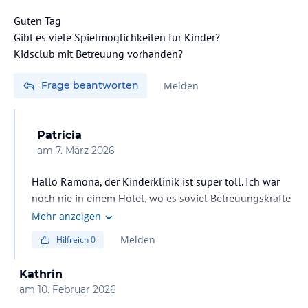
Guten Tag
Gibt es viele Spielmöglichkeiten für Kinder?
Kidsclub mit Betreuung vorhanden?
Frage beantworten
Melden
Patricia
am
7. März 2026
Hallo Ramona, der Kinderklinik ist super toll. Ich war
noch nie in einem Hotel, wo es soviel Betreuungskräfte
für Kinder gibt. Und es werden dort auch viele Sprachen
Mehr anzeigen
gesprochen.
Melden
Hilfreich
0
Es gibt einen Kinderpool für Kleinkinder mit Rutsche.
Umdeutung kannst den Spielplatz im Kidsclub auch so
Kathrin
nutzen. Alles ich kann dir das Hotel nur empfehlen♥️
am
10. Februar 2026