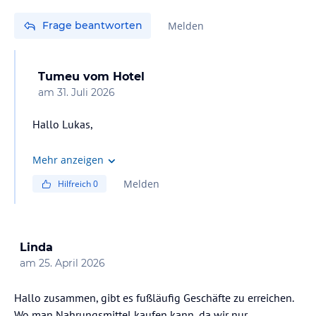
Frage beantworten
Melden
Tumeu
vom Hotel
am
31. Juli 2026
Hallo Lukas,
Wenn Sie All Inclusive gebucht haben, steht Ihnen
Mehr anzeigen
unser Snackbuffet zur Verfügung, an dem Sie zwischen
Melden
Hilfreich
0
den Hauptmahlzeiten eine Auswahl an kleinen Snacks
genießen können.
Wenn Sie etwas mit an den Strand nehmen möchten,
Linda
stellen wir außerdem Take-away-Boxen zur Verfügung,
am
25. April 2026
sodass Sie sich ganz einfach etwas für Ihren Aufenthalt
am Meer mitnehmen können.
Hallo zusammen, gibt es fußläufig Geschäfte zu erreichen.
Wo man Nahrungsmittel kaufen kann, da wir nur