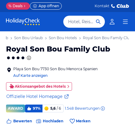
%
Deals
App öffnen
Kontakt
Hotel, Reiseziel
laub
Son Bou Urlaub
Son Bou Hotels
Royal Son Bou Family Club
Royal Son Bou Family Club
Playa Son Bou 7730 Son Bou Menorca Spanien
Auf Karte anzeigen
Aktionsangebot des Hotels
Offizielle Hotel Homepage
1.548
Bewertungen
AWARD
97%
5,6
/ 6
Bewerten
Hochladen
Merken