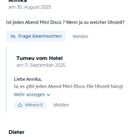
Annika
am
30. August 2025
Ist jeden Abend Mini Disco ? Wenn ja zu welcher Uhrzeit?
Frage beantworten
Melden
Tumeu
vom Hotel
am
11. September 2025
Liebe Annika,
Ja, es gibt jeden Abend Mini-Disco. Die Uhrzeit hängt
jedoch von der Saison ab: in der Nebensaison beginnt
Mehr anzeigen
die Mini-Disco um 20:00 Uhr, während sie in der
Melden
Hilfreich
0
Hochsaison um 20:30 Uhr startet.
Dieter