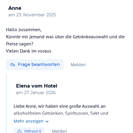
Anne
am
23. November 2025
Hallo zusammen,
Könnte mir jemand was über die Getränkeauswahl und die
Preise sagen?
Vielen Dank im voraus
Frage beantworten
Melden
Elena
vom Hotel
am
27. Januar 2026
Liebe Anne, wir haben eine große Auswahl an
alkoholfreien Getränken, Spirituosen, Sekt und
Champagner sowie Kaffee und Softdrinks. Die Preise
Mehr anzeigen
liegen im Durchschnitt für unseren Standort.
Melden
Hilfreich
0