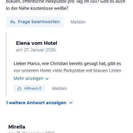
blauen, öffentliche Parkplätze pro Tag im Juli? Gibt es auch
in der Nähe kostenlose weiße?
Frage beantworten
Melden
Elena
vom Hotel
am
27. Januar 2026
Lieber Marco, wie Christian bereits gesagt hat, gibt es
vor unserem Hotel viele Parkplätze mit blauen Linien
(von Mitte Juni bis Mitte September rund um die Uhr
Mehr anzeigen
gebührenpflichtig) und mit weißen Linien (kostenlos).
Melden
Hilfreich
0
Unser privater überdachter Parkplatz kostet von Mitte
Juni bis Mitte September 18 € und kann per E-Mail
1 weitere Antwort anzeigen
reserviert werden.
Mirella