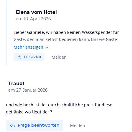
Elena
vom Hotel
am
10. April 2026
Lieber Gabriele, wir haben keinen Wasserspender für
Gäste, den man selbst bedienen kann. Unsere Gäste
können Getränke an der Bar Centrale oder an der
Mehr anzeigen
Strandbar kaufen.
Melden
Hilfreich
0
Traudl
am
27. Januar 2026
und wie hoch ist der durchschnittliche preis für diese
getränke wo liegt der ?
Frage beantworten
Melden