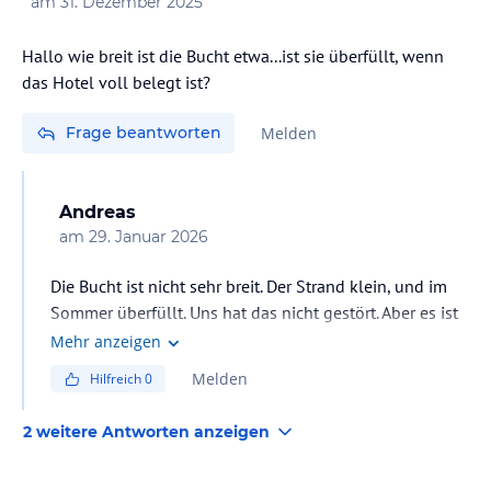
am
31. Dezember 2025
Hallo wie breit ist die Bucht etwa...ist sie überfüllt, wenn
das Hotel voll belegt ist?
Frage beantworten
Melden
Andreas
am
29. Januar 2026
Die Bucht ist nicht sehr breit. Der Strand klein, und im
Sommer überfüllt. Uns hat das nicht gestört. Aber es ist
ganz sicher kein einsamer Strand, wo man Ruhe findet.
Mehr anzeigen
Toll ist, dass einem die Hotelliegen am ersten Tag des
Melden
Hilfreich
0
Urlaubs fix zugeteilt werden. Man hat jeden Tag seinen
Platz, Handtuchreservierer gibt es also keine. Das
2 weitere Antworten anzeigen
Wasser dort ist sehr sauber und klar, wirklich schön.