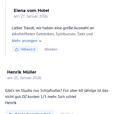
Elena
vom Hotel
am
27. Januar 2026
Lieber Traudl, wir haben eine große Auswahl an
alkoholfreien Getränken, Spirituosen, Sekt und
Champagner sowie Kaffee und Softdrinks. Die Preise
Mehr anzeigen
liegen im Durchschnitt für unseren Standort.
Melden
Hilfreich
0
Henrik Müller
am
25. Januar 2026
Gibt's im Studio nur Schlafsofas? Für über 60 jährige ist das
nicht gut. DZ kosten 1/3 mehr. So'n schiet
Henrik