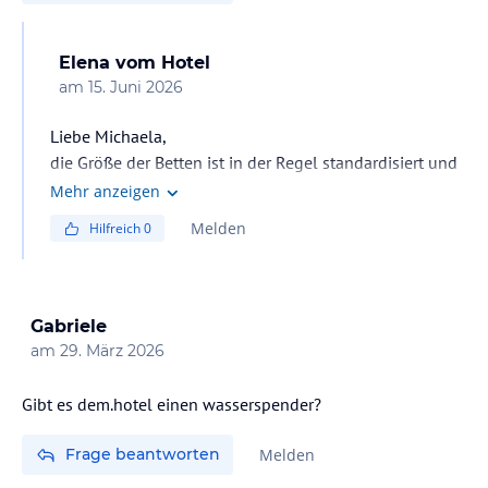
Elena
vom Hotel
am
15. Juni 2026
Liebe Michaela,
die Größe der Betten ist in der Regel standardisiert und
hängt von der Art der gewählten Unterkunft ab.
Mehr anzeigen
Melden
Hilfreich
0
Gabriele
am
29. März 2026
Gibt es dem.hotel einen wasserspender?
Frage beantworten
Melden