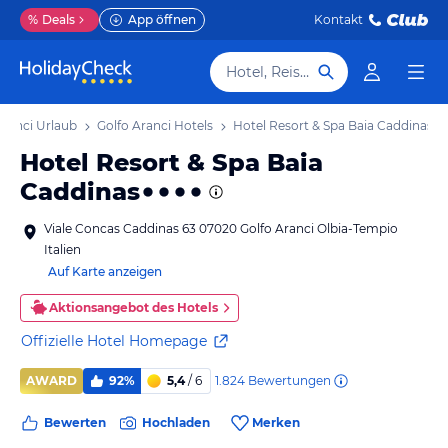
%
Deals
App öffnen
Kontakt
Hotel, Reiseziel
Aranci Urlaub
Golfo Aranci Hotels
Hotel Resort & Spa Baia Caddinas
Hotel Resort & Spa Baia
Caddinas
Viale Concas Caddinas 63 07020 Golfo Aranci Olbia-Tempio
Italien
Auf Karte anzeigen
Aktionsangebot des Hotels
Offizielle Hotel Homepage
1.824
Bewertungen
AWARD
92%
5,4
/ 6
Bewerten
Hochladen
Merken