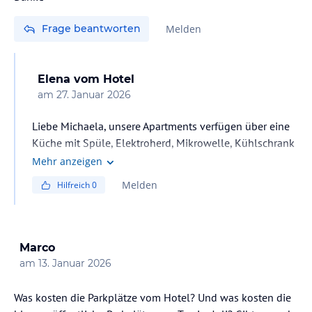
Frage beantworten
Melden
Elena
vom Hotel
am
27. Januar 2026
Liebe Michaela, unsere Apartments verfügen über eine
Küche mit Spüle, Elektroherd, Mikrowelle, Kühlschrank
und Wasserkocher. Sie können Ihre Mahlzeiten in aller
Mehr anzeigen
Ruhe zubereiten, wie es viele unserer Gäste tun, die sich
Melden
Hilfreich
0
für diese Option entscheiden. Der nächste Supermarkt
befindet sich 800 m von uns entfernt, während das
Zentrum des Ortes Golfo Aranci mit weiteren
Lebensmittelgeschäften 3 km entfernt liegt.
Marco
am
13. Januar 2026
Was kosten die Parkplätze vom Hotel? Und was kosten die