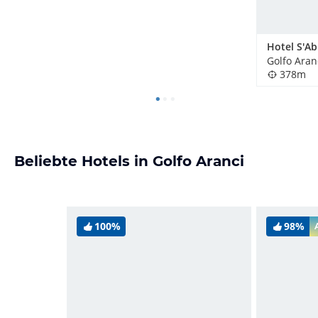
Golfo Aranc
378m
Beliebte Hotels in Golfo Aranci
100%
98%