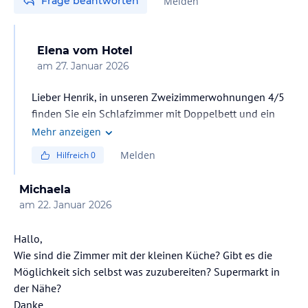
Frage beantworten
Melden
Elena
vom Hotel
am
27. Januar 2026
Lieber Henrik, in unseren Zweizimmerwohnungen 4/5
finden Sie ein Schlafzimmer mit Doppelbett und ein
Wohnzimmer mit Doppelschlafsofa und einem dritten
Mehr anzeigen
Klappbett. In unseren Studio-Apartments 2/4 befindet
Melden
Hilfreich
0
sich das Doppelschlafsofa im Wohnzimmer und ein
Etagenbett im Eingangsbereich. Die meisten
Michaela
Schlafsofas wurden durch feste Betten mit sehr
am
22. Januar 2026
bequemen Delorean-Matratzen ersetzt. Die Hotelzimmer
befinden sich im 4*-Bereich der Anlage und bieten
Hallo,
neben der Kategorie einen anderen Service, der den
Wie sind die Zimmer mit der kleinen Küche? Gibt es die
höheren Preis im Vergleich zum 3*-Bereich der
Möglichkeit sich selbst was zuzubereiten? Supermarkt in
Residence rechtfertigt.
der Nähe?
Danke