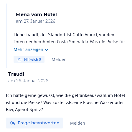
Elena
vom Hotel
am
27. Januar 2026
Liebe Traudl, der Standort ist Golfo Aranci, vor den
Toren der berühmten Costa Smeralda. Was die Preise für
2026 angeht, haben wir noch keine endgültigen
Mehr anzeigen
Preislisten, aber wir können Ihnen einen Überblick über
Melden
Hilfreich
0
die Preise für 2025 geben. Ein Espresso kostet 1,80 €.
Ein Cappuccino 2,80 €. Eine 33-ml-Flasche Wasser 2 €.
Traudl
Bier ab 3,50 €. Eine Coca Cola und ähnliche Getränke 4
am
26. Januar 2026
€. Longdrinks & Cocktails ab 8 €. Wein im Glas ab 5 €.
Ich hätte gerne gewusst, wie die getränkeauswahl im Hotel
ist und die Preise? Was kostet z.B. eine Flasche Wasser oder
Bier, Aperol Spritz?
Frage beantworten
Melden