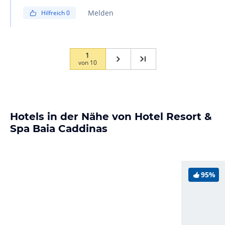
Badezimmer), Queen Family Suiten (2 Zimmer, 1
Melden
Hilfreich
0
Badezimmer und 1 Wohnzimmer) oder King Family
Suiten (2 Zimmer mit eigenem Bad, 1 Wohnzimmer).
1
von
10
Hotels in der Nähe von Hotel Resort &
Spa Baia Caddinas
95%