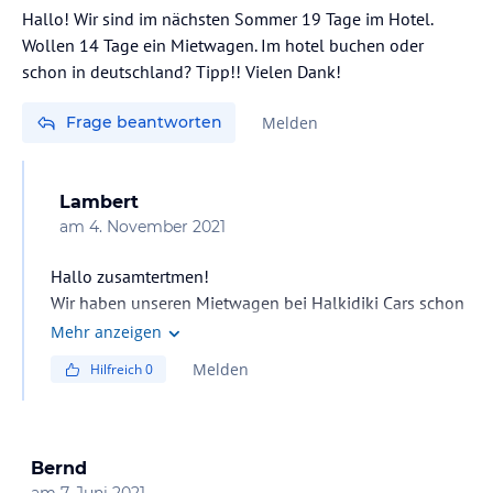
Hallo! Wir sind im nächsten Sommer 19 Tage im Hotel.
Wollen 14 Tage ein Mietwagen. Im hotel buchen oder
schon in deutschland? Tipp!! Vielen Dank!
Frage beantworten
Melden
Lambert
am
4. November 2021
Hallo zusamtertmen!
Wir haben unseren Mietwagen bei Halkidiki Cars schon
von Deutschland aus zum Hotel bestellt. Hat gut
Mehr anzeigen
funktioniert . Und wir haben dort schon öffter einen
Melden
Hilfreich
0
Mietwagen genommen. Bisher keine probleme gehabt.
Im Hotel kamen aber auch noch andere Vermieter an
und übergaben dort Ihren Wagen. Wenn Ihr eigene
Anreise habt könnt ihr den Mietwagen auch am
Bernd
Flughafen übernehmen.