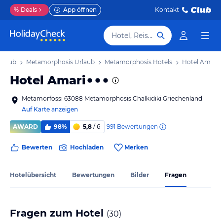
%
Deals
App öffnen
Kontakt
Hotel, Reiseziel
Urlaub
Metamorphosis Urlaub
Metamorphosis Hotels
Hotel Amari
Hotel Amari
Metamorfossi 63088 Metamorphosis Chalkidiki Griechenland
Auf Karte anzeigen
991
Bewertungen
AWARD
98%
5,8
/ 6
Bewerten
Hochladen
Merken
Hotelübersicht
Bewertungen
Bilder
Fragen
Fragen zum Hotel
(
30
)