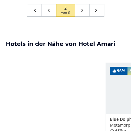
2
von
3
Hotels in der Nähe von Hotel Amari
96%
Metamorph
688m