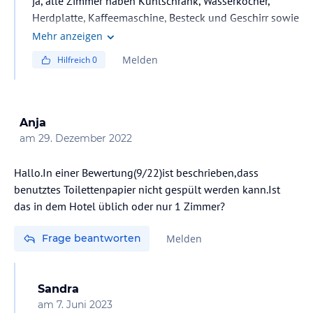
ja, alle Zimmer haben Kühlschrank, Wasserkocher,
Herdplatte, Kaffeemaschine, Besteck und Geschirr sowie
Klimaanlage
Mehr anzeigen
Melden
Hilfreich
0
Anja
am
29. Dezember 2022
Hallo.In einer Bewertung(9/22)ist beschrieben,dass
benutztes Toilettenpapier nicht gespült werden kann.Ist
das in dem Hotel üblich oder nur 1 Zimmer?
Frage beantworten
Melden
Sandra
am
7. Juni 2023