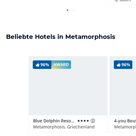
Beliebte Hotels in Metamorphosis
96%
96%
AWARD
Blue Dolphin Resort Hotel
Metamorphosis, Griechenland
Metamorph