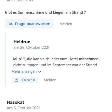
am
7. Juni 2021
Gibt es Sonnenschirme und Liegen am Strand ?
Frage beantworten
Melden
Heidrun
am
26. Oktober 2021
Hallo***, die kann sich jeder vom Hotel mitnehmen.
Leicht zu tragen und im September war der Strand
immer leer. Das Gute war, wir konnten uns jederzeit
Mehr anzeigen
Getränke holen und zum Strand mitnehmen.
Melden
Hilfreich
0
Rasokat
am
5. Februar 2021