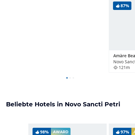
87%
Novo Sanct
121m
Beliebte Hotels in Novo Sancti Petri
98%
97%
AWARD