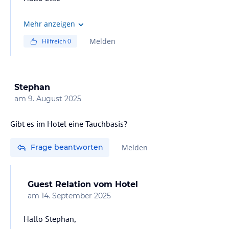
Nein der Strand ist nicht aufgrund von Algen gesperrt.
Mehr anzeigen
Nur bei starkem Wind, kann es sein dass die rote Flagge
Melden
Hilfreich
0
gehisst wird und so das Betreten des Meeres als sehr
gefährlich eingestuft wird.
Liebe Grüße aus Andalusien
Stephan
am
9. August 2025
Gibt es im Hotel eine Tauchbasis?
Frage beantworten
Melden
Guest Relation
vom Hotel
am
14. September 2025
Hallo Stephan,