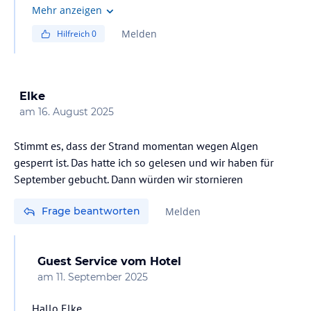
Der Großteil unserer Getränke ist im gesamten Club
Mehr anzeigen
inkludiert. Wir haben ebenfalls noch eine Genießerkarte
Melden
Hilfreich
0
mit anderen Getränken, welche für einen kleinen
Aufpreis bei uns erwerblich sind.
An der Strandbar gilt das gleiche, der Großteil ist
Elke
inkludiert.
am
16. August 2025
Liebe Grüße
Stimmt es, dass der Strand momentan wegen Algen
Dein Aldiana Club Andalusien
gesperrt ist. Das hatte ich so gelesen und wir haben für
September gebucht. Dann würden wir stornieren
Frage beantworten
Melden
Guest Service
vom Hotel
am
11. September 2025
Hallo Elke