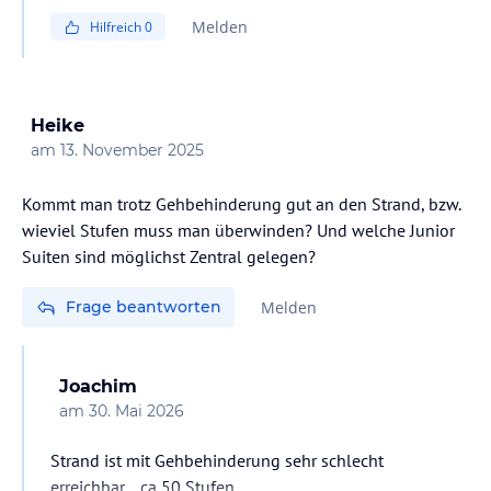
immer recht modetat. Bei geschlossener Balkontür kann
Melden
Hilfreich
0
ich mir nicht vorstellen, dass in irgendeinem näher
Heike
am
13. November 2025
Kommt man trotz Gehbehinderung gut an den Strand, bzw.
wieviel Stufen muss man überwinden? Und welche Junior
Suiten sind möglichst Zentral gelegen?
Frage beantworten
Melden
Joachim
am
30. Mai 2026
Strand ist mit Gehbehinderung sehr schlecht
erreichbar....ca 50 Stufen