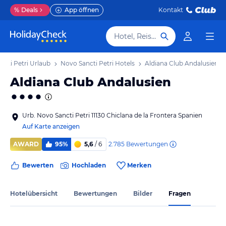
%
Deals
App öffnen
Kontakt
Hotel, Reiseziel
ncti Petri Urlaub
Novo Sancti Petri Hotels
Aldiana Club Andalusien
Aldiana Club Andalusien
Urb. Novo Sancti Petri 11130 Chiclana de la Frontera Spanien
Auf Karte anzeigen
2.785
Bewertungen
AWARD
95%
5,6
/ 6
Bewerten
Hochladen
Merken
Hotelübersicht
Bewertungen
Bilder
Fragen