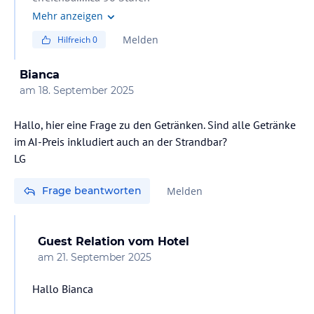
Zentrale Lage gibt es eigentlich nicht- da alles " um
Mehr anzeigen
Pool/ Restaurant etc herum " angelegt ist
Melden
Hilfreich
0
Bianca
am
18. September 2025
Hallo, hier eine Frage zu den Getränken. Sind alle Getränke
im AI-Preis inkludiert auch an der Strandbar?
LG
Frage beantworten
Melden
Guest Relation
vom Hotel
am
21. September 2025
Hallo Bianca