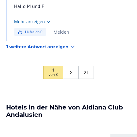
Hallo M und F
Das Rauchen ist in allen öffentlichen Bereichen ohne
Mehr anzeigen
eine Überdachung bei uns auf der Anlage gestattet.
Melden
Hilfreich
0
Mit sonnigen Grüßen
1 weitere Antwort anzeigen
Dein Aldiana Club Andalusien
1
von
8
Hotels in der Nähe von Aldiana Club
Andalusien