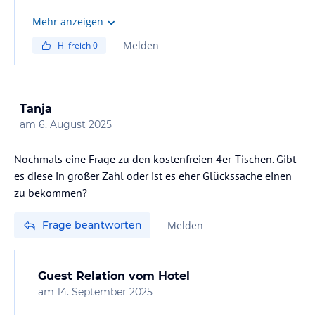
Leider verfügen wir bei uns nicht mehr über eine
Mehr anzeigen
Tauchbasis. Da der Atlantik etwas rau ist, lohnt sich das
Melden
Hilfreich
0
bei uns nicht. Dafür haben wir aber tolle Möglichkeiten
für das Surfen oder andere tolle Ausflüge im Portfolio!
Hoffentlich bis bald im Aldiana Club Andalusien!
Tanja
am
6. August 2025
Mit sonnigen Grüßen
Dein Aldiana Club Andalusien
Nochmals eine Frage zu den kostenfreien 4er-Tischen. Gibt
es diese in großer Zahl oder ist es eher Glückssache einen
zu bekommen?
Frage beantworten
Melden
Guest Relation
vom Hotel
am
14. September 2025