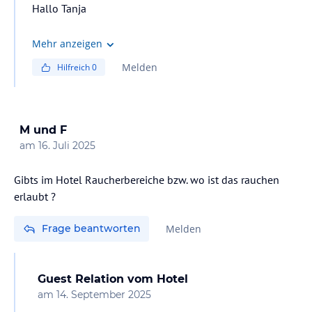
Hallo Tanja
Wir haben in unserem restaurant genügend freie Plätze
Mehr anzeigen
für jedermann! Keine Sorge!
Melden
Hilfreich
0
Bis bald, im Aldiana Club Andalusien
Mit sonnigen Grüßen
M und F
Dein Aldiana Club Andalusien
am
16. Juli 2025
Gibts im Hotel Raucherbereiche bzw. wo ist das rauchen
erlaubt ?
Frage beantworten
Melden
Guest Relation
vom Hotel
am
14. September 2025