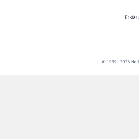
Erklär
© 1999 - 2026 Holi