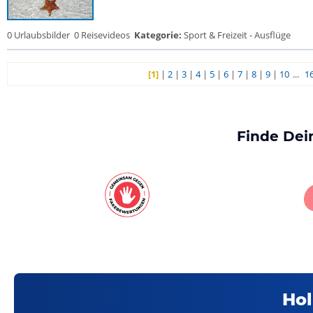
0 Urlaubsbilder
0 Reisevideos
Kategorie:
Sport & Freizeit - Ausflüge
[1]
|
2
|
3
|
4
|
5
|
6
|
7
|
8
|
9
|
10
...
1
Finde Dei
Hol