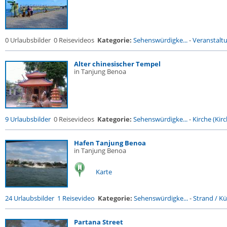
0 Urlaubsbilder
0 Reisevideos
Kategorie:
Sehenswürdigke...
-
Veranstalt
Alter chinesischer Tempel
in Tanjung Benoa
9 Urlaubsbilder
0 Reisevideos
Kategorie:
Sehenswürdigke...
-
Kirche (Kirc
Hafen Tanjung Benoa
in Tanjung Benoa
Karte
24 Urlaubsbilder
1 Reisevideo
Kategorie:
Sehenswürdigke...
-
Strand / Küs
Partana Street