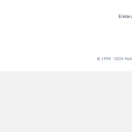
Erklär
© 1999 - 2026 Holi