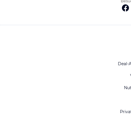
Besuc
Deal-
Nu
Priva