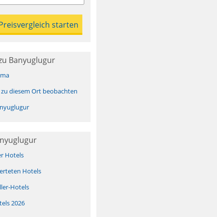
zu Banyuglugur
ima
 zu diesem Ort beobachten
nyuglugur
anyuglugur
er Hotels
erteten Hotels
ller-Hotels
tels 2026