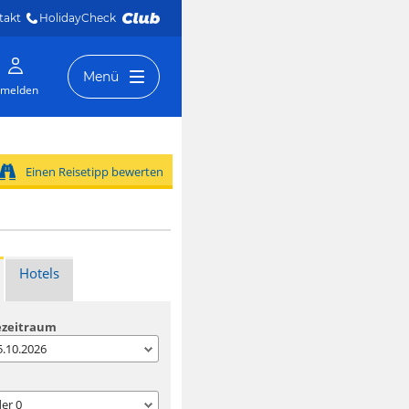
takt
HolidayCheck 
Menü
melden
Einen Reisetipp bewerten
Hotels
ezeitraum
05.10.2026
der
0