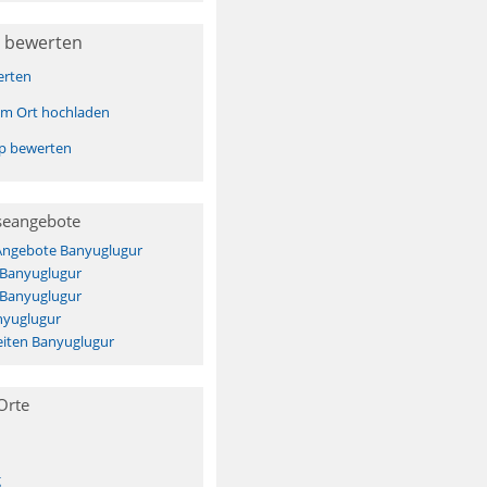
 bewerten
erten
sem Ort hochladen
pp bewerten
seangebote
 Angebote Banyuglugur
 Banyuglugur
 Banyuglugur
nyuglugur
iten Banyuglugur
Orte
g