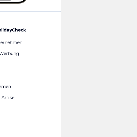
olidayCheck
ternehmen
 Werbung
hemen
 Artikel