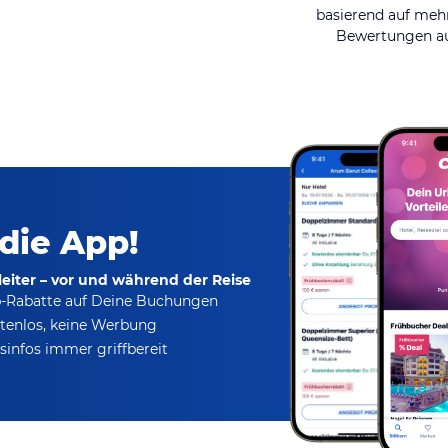
basierend auf mehr
Bewertungen au
 die App!
eiter – vor und während der Reise
p-Rabatte
auf Deine Buchungen
tenlos,
keine Werbung
infos immer griffbereit