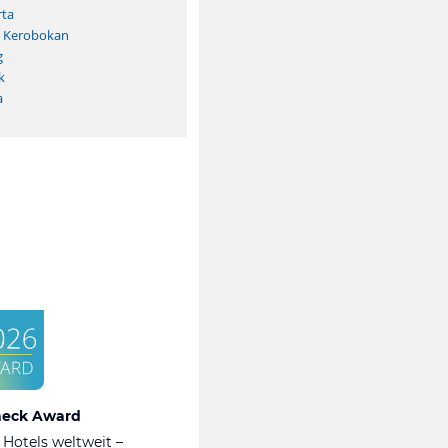
rta
/ Kerobokan
g
k
a
heck Award
 Hotels weltweit –