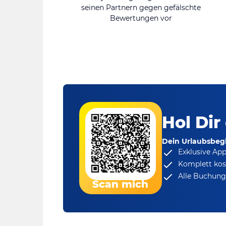
seinen Partnern gegen gefälschte
Bewertungen vor
Hol Dir
Dein Urlaubsbegl
Exklusive Ap
Komplett kos
Alle Buchungs
Scan mich