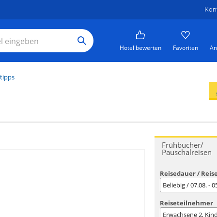
Kon
Hotel bewerten
Favoriten
An
tipps
Frühbucher/
Pauschalreisen
Reisedauer / Reis
Beliebig / 07.08. - 
Reiseteilnehmer
Erwachsene
2
, Kin