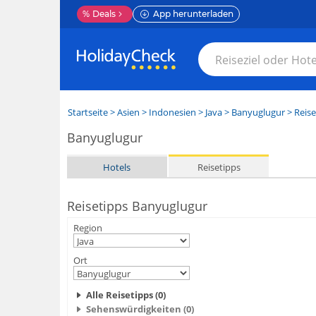
%
Deals
App herunterladen
Startseite
>
Asien
>
Indonesien
>
Java
>
Banyuglugur
> Reise
Banyuglugur
Hotels
Reisetipps
Reisetipps Banyuglugur
Region
Ort
Alle Reisetipps (0)
Sehenswürdigkeiten (0)