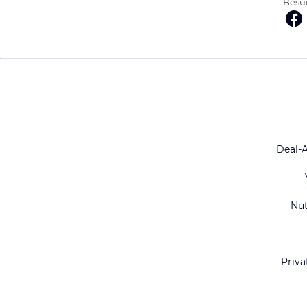
Besuc
Deal-
Nu
Priva