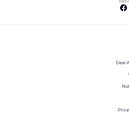
Besuc
Deal-
Nu
Priva