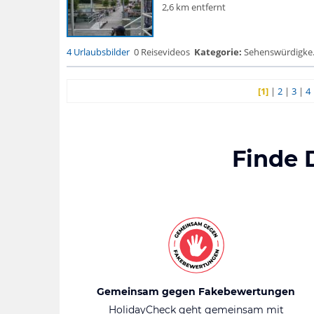
2,6 km entfernt
4 Urlaubsbilder
0 Reisevideos
Kategorie:
Sehenswürdigke... 
[1]
|
2
|
3
|
4
Finde 
Gemeinsam gegen Fakebewertungen
HolidayCheck geht gemeinsam mit