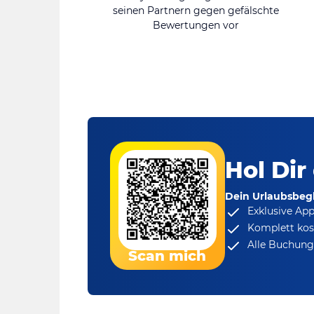
seinen Partnern gegen gefälschte
Bewertungen vor
Hol Dir
Dein Urlaubsbegl
Exklusive Ap
Komplett kos
Alle Buchungs
Scan mich