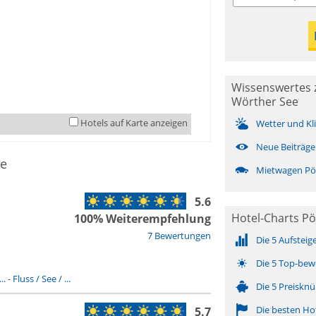
Wissenswertes 
Wörther See
Hotels auf Karte anzeigen
Wetter und Kl
Neue Beiträge
ee
Mietwagen Pö
5.6
Hotel-Charts Pö
100% Weiterempfehlung
7 Bewertungen
Die 5 Aufsteig
Die 5 Top-bew
..
-
Fluss / See / ...
Die 5 Preisknü
Die besten Ho
5.7