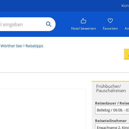
Kon
Hotel bewerten
Favoriten
An
 Wörther See
> Reisetipps
Frühbucher/
Pauschalreisen
Reisedauer / Reis
Beliebig / 09.08. - 
Reiseteilnehmer
Erwachsene
2
, Kin