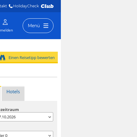
takt
HolidayCheck 
Menü
melden
Einen Reisetipp bewerten
Hotels
ezeitraum
07.10.2026
der
0