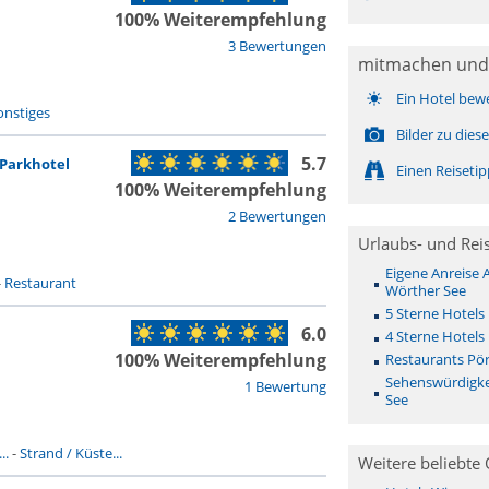
100% Weiterempfehlung
3 Bewertungen
mitmachen und
Ein Hotel bew
onstiges
Bilder zu die
5.7
Parkhotel
Einen Reiseti
100% Weiterempfehlung
2 Bewertungen
Urlaubs- und Rei
Eigene Anreise
-
Restaurant
Wörther See
5 Sterne Hotels
6.0
4 Sterne Hotels
100% Weiterempfehlung
Restaurants Pö
Sehenswürdigke
1 Bewertung
See
..
-
Strand / Küste...
Weitere beliebte 