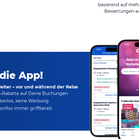
basierend auf mehr
Bewertungen au
 die App!
eiter – vor und während der Reise
p-Rabatte
auf Deine Buchungen
tenlos,
keine Werbung
infos immer griffbereit