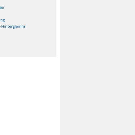
See
ing
h-Hinterglemm