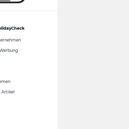
olidayCheck
ternehmen
 Werbung
hemen
 Artikel