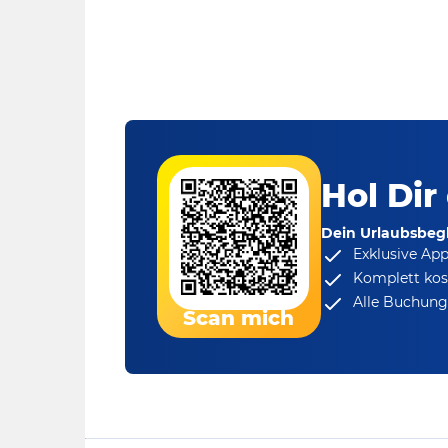
Hol Dir
Dein Urlaubsbegl
Exklusive Ap
Komplett kos
Alle Buchungs
Scan mich