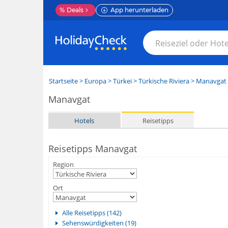
%
Deals
App herunterladen
Startseite
>
Europa
>
Türkei
>
Türkische Riviera
>
Manavgat
Manavgat
Hotels
Reisetipps
Reisetipps Manavgat
Region
Ort
Alle Reisetipps (142)
Sehenswürdigkeiten (19)