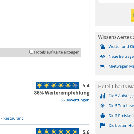
Wissenswertes 
Wetter und Kl
Hotels auf Karte anzeigen
Neue Beiträge
Mietwagen M
5.4
Hotel-Charts M
86% Weiterempfehlung
Die 5 Aufsteig
65 Bewertungen
Die 5 Top-bew
Die 5 Preisknü
n
-
Restaurant
Die besten Ho
5.6