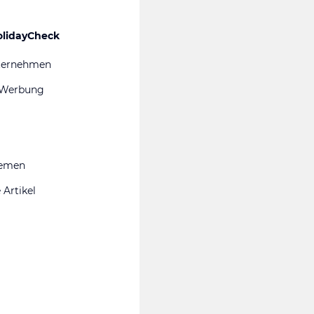
olidayCheck
ternehmen
 Werbung
hemen
 Artikel