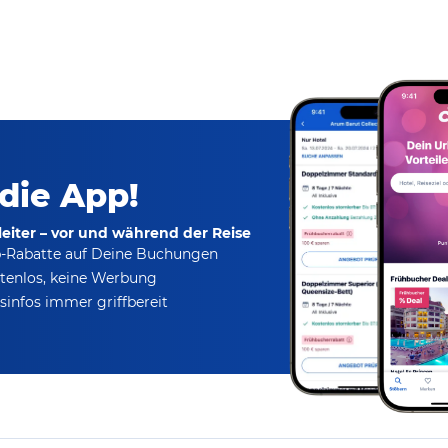
 die App!
eiter – vor und während der Reise
p-Rabatte
auf Deine Buchungen
tenlos,
keine Werbung
infos immer griffbereit