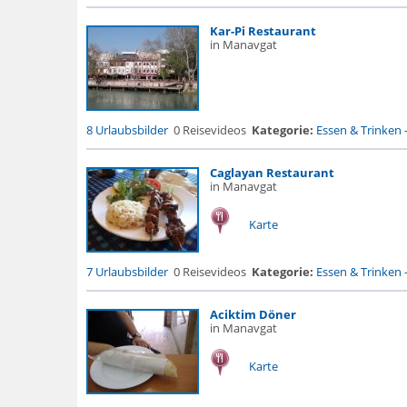
Kar-Pi Restaurant
in Manavgat
8 Urlaubsbilder
0 Reisevideos
Kategorie:
Essen & Trinken
Caglayan Restaurant
in Manavgat
Karte
7 Urlaubsbilder
0 Reisevideos
Kategorie:
Essen & Trinken
Aciktim Döner
in Manavgat
Karte