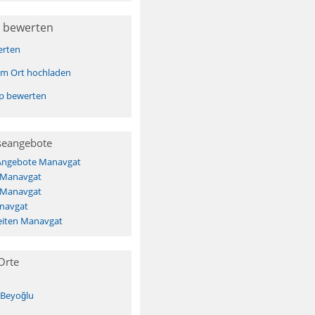
 bewerten
erten
sem Ort hochladen
pp bewerten
seangebote
 Angebote Manavgat
s Manavgat
s Manavgat
navgat
iten Manavgat
Orte
-Beyoğlu