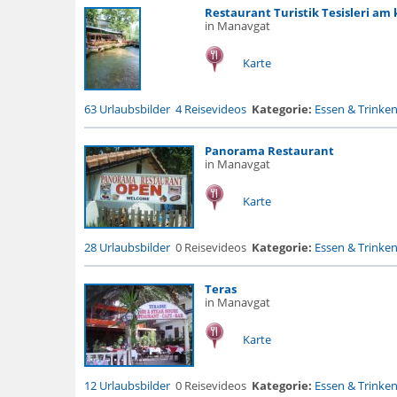
Restaurant Turistik Tesisleri am 
in Manavgat
Karte
63 Urlaubsbilder
4 Reisevideos
Kategorie:
Essen & Trinke
Panorama Restaurant
in Manavgat
Karte
28 Urlaubsbilder
0 Reisevideos
Kategorie:
Essen & Trinke
Teras
in Manavgat
Karte
12 Urlaubsbilder
0 Reisevideos
Kategorie:
Essen & Trinke