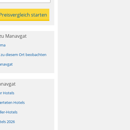
zu Manavgat
ima
 zu diesem Ort beobachten
anavgat
anavgat
er Hotels
erteten Hotels
ller-Hotels
tels 2026