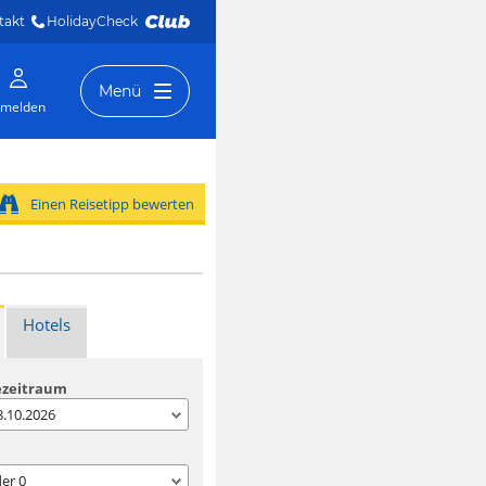
takt
HolidayCheck 
Menü
melden
Einen Reisetipp bewerten
Hotels
ezeitraum
08.10.2026
der
0