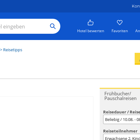
Kon
Hotel bewerten
Favoriten
An
> Reisetipps
Frühbucher/
Pauschalreisen
Reisedauer / Reis
Beliebig / 10.08. - 
Reiseteilnehmer
Erwachsene
2
, Kin