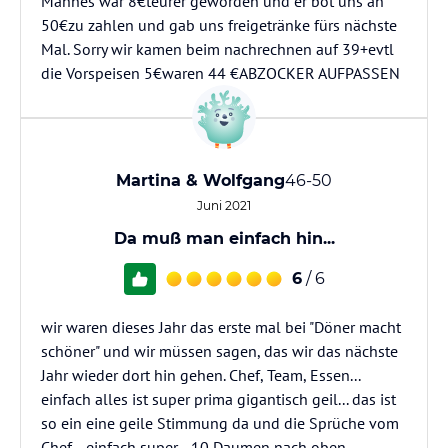
Mannes war 8€teurer geworden und er bot uns an
50€zu zahlen und gab uns freigetränke fürs nächste
Mal. Sorry wir kamen beim nachrechnen auf 39+evtl
die Vorspeisen 5€waren 44 €ABZOCKER AUFPASSEN
Martina & Wolfgang
46-50
Juni 2021
Da muß man einfach hin...
6
/ 6
wir waren dieses Jahr das erste mal bei "Döner macht
schöner" und wir müssen sagen, das wir das nächste
Jahr wieder dort hin gehen. Chef, Team, Essen...
einfach alles ist super prima gigantisch geil... das ist
so ein eine geile Stimmung da und die Sprüche vom
Chef... einfach super... 10 Daumen nach oben....