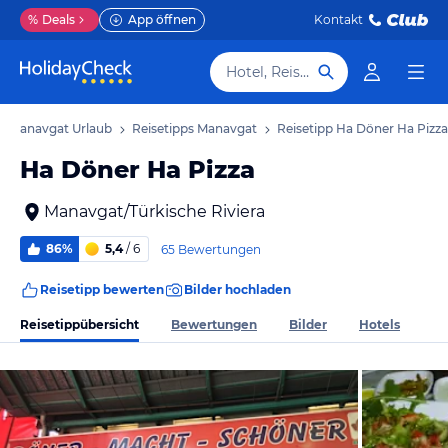
%
Deals
App öffnen
Kontakt
Hotel, Reiseziel
Manavgat Urlaub
Reisetipps Manavgat
Reisetipp Ha Döner Ha Pizza
Ha Döner Ha Pizza
Manavgat/Türkische Riviera
86%
5,4
/ 6
65 Bewertungen
Reisetipp bewerten
Bilder hochladen
Reisetippübersicht
Bewertungen
Bilder
Hotels