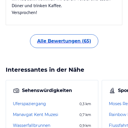
Döner und trinken Kaffee.
Versprochen!
Alle Bewertungen (65)
Interessantes in der Nähe
Sehenswürdigkeiten
Spor
Uferspaziergang
Moses Re
0,3
km
Manavgat Kent Muzesi
Rainbow 
0,7
km
Wasserfallbrunnen
Flussfah
0,9
km