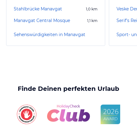
Stahlbrücke Manavgat
Veske Den
1,0
km
Manavgat Central Mosque
Serif's Re
1,1
km
Sehenswürdigkeiten in Manavgat
Finde Deinen perfekten Urlaub