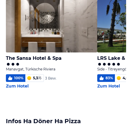
The Sansa Hotel & Spa
LRS Lake & Ri
Manavgat, Türkische Riviera
Side - Titreyengöl, 
100
%
5,3
/
6
83
%
4,6
/
6
3 Bew.
Zum Hotel
Zum Hotel
Infos Ha Döner Ha Pizza