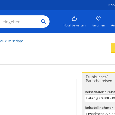
Kon
Hotel bewerten
Favoriten
An
iou
> Reisetipps
Frühbucher/
Pauschalreisen
Reisedauer / Reis
Beliebig / 08.08. - 
Reiseteilnehmer
Erwachsene
2
, Kin