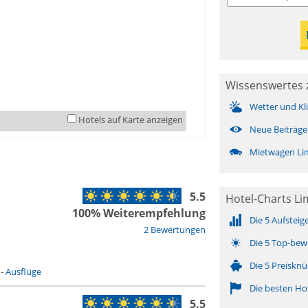
Wissenswertes 
Wetter und Kl
Hotels auf Karte anzeigen
Neue Beiträge
Mietwagen Lim
5.5
Hotel-Charts Li
100% Weiterempfehlung
Die 5 Aufsteig
2 Bewertungen
Die 5 Top-bew
Die 5 Preisknü
-
Ausflüge
Die besten Ho
5.5