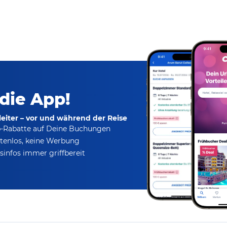
 die App!
eiter – vor und während der Reise
p-Rabatte
auf Deine Buchungen
tenlos,
keine Werbung
infos immer griffbereit