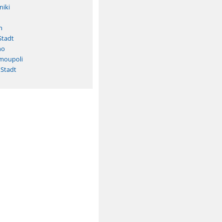
niki
n
Stadt
no
rmoupoli
 Stadt