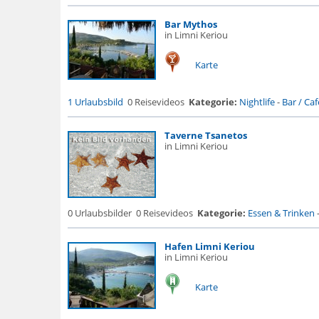
Bar Mythos
in Limni Keriou
Karte
1 Urlaubsbild
0 Reisevideos
Kategorie:
Nightlife
-
Bar / Cafe
Taverne Tsanetos
in Limni Keriou
0 Urlaubsbilder
0 Reisevideos
Kategorie:
Essen & Trinken
Hafen Limni Keriou
in Limni Keriou
Karte