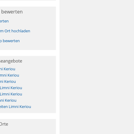
 bewerten
erten
sem Ort hochladen
pp bewerten
seangebote
i Keriou
imni Keriou
ni Keriou
 Limni Keriou
 Limni Keriou
ni Keriou
iten Limni Keriou
Orte