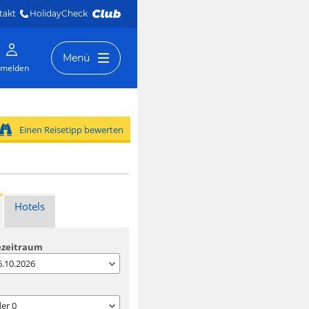
takt
HolidayCheck 
Menü
melden
Einen Reisetipp bewerten
Hotels
ezeitraum
06.10.2026
der
0