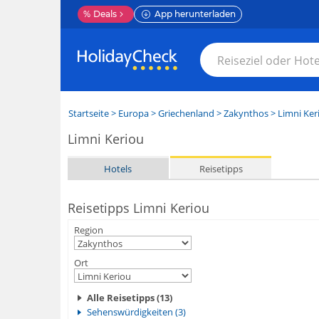
%
Deals
App herunterladen
Startseite
>
Europa
>
Griechenland
>
Zakynthos
>
Limni Ker
Limni Keriou
Hotels
Reisetipps
Reisetipps Limni Keriou
Region
Ort
Alle Reisetipps (13)
Sehenswürdigkeiten (3)