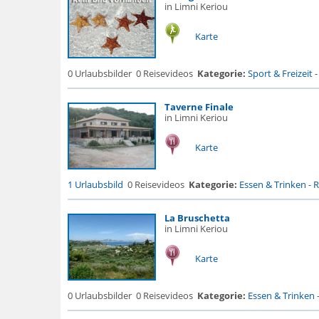
in Limni Keriou
Karte
0 Urlaubsbilder
0 Reisevideos
Kategorie:
Sport & Freizeit
Taverne Finale
in Limni Keriou
Karte
1 Urlaubsbild
0 Reisevideos
Kategorie:
Essen & Trinken
-
R
La Bruschetta
in Limni Keriou
Karte
0 Urlaubsbilder
0 Reisevideos
Kategorie:
Essen & Trinken