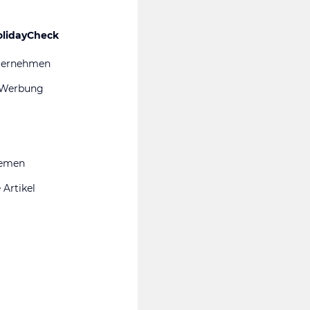
olidayCheck
ternehmen
 Werbung
hemen
 Artikel