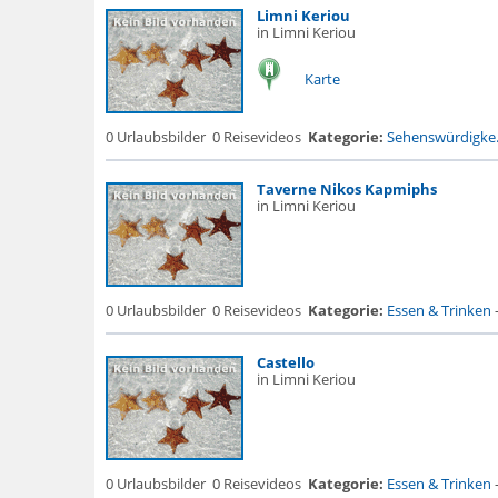
Limni Keriou
in Limni Keriou
Karte
0 Urlaubsbilder
0 Reisevideos
Kategorie:
Sehenswürdigke.
Taverne Nikos Kapmiphs
in Limni Keriou
0 Urlaubsbilder
0 Reisevideos
Kategorie:
Essen & Trinken
Castello
in Limni Keriou
0 Urlaubsbilder
0 Reisevideos
Kategorie:
Essen & Trinken