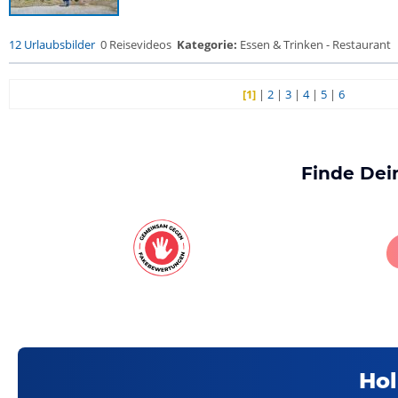
12 Urlaubsbilder
0 Reisevideos
Kategorie:
Essen & Trinken - Restaurant
[1]
|
2
|
3
|
4
|
5
|
6
Finde Dei
Hol