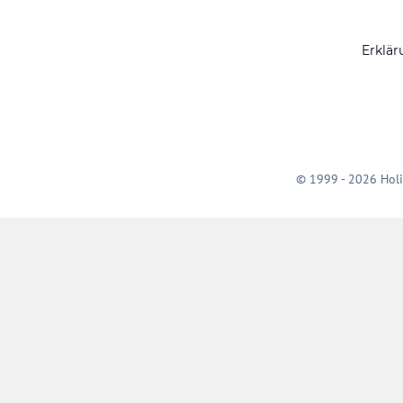
Erklär
© 1999 - 2026 Holi