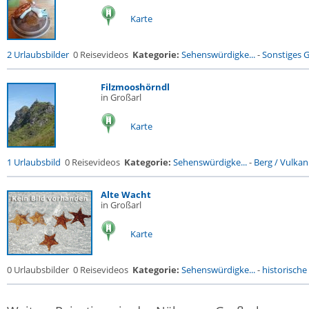
Karte
2 Urlaubsbilder
0 Reisevideos
Kategorie:
Sehenswürdigke...
-
Sonstiges 
Filzmooshörndl
in Großarl
Karte
1 Urlaubsbild
0 Reisevideos
Kategorie:
Sehenswürdigke...
-
Berg / Vulkan
Alte Wacht
in Großarl
Karte
0 Urlaubsbilder
0 Reisevideos
Kategorie:
Sehenswürdigke...
-
historische 