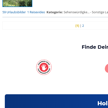
59 Urlaubsbilder
1 Reisevideo
Kategorie:
Sehenswürdigke... - Sonstige La
[1]
|
2
Finde Dei
Hol