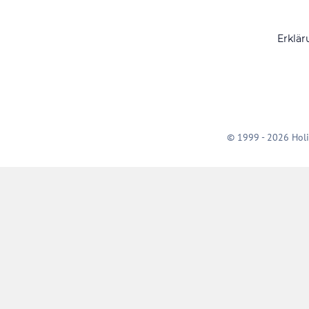
Erklär
© 1999 - 2026 Holi