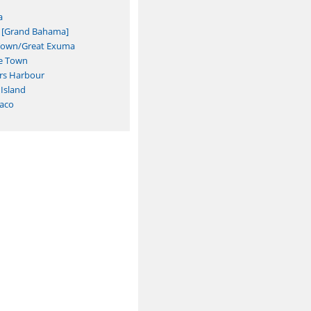
a
t [Grand Bahama]
Town/Great Exuma
e Town
rs Harbour
 Island
baco