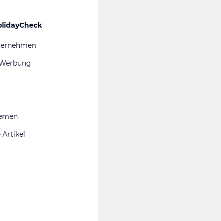
olidayCheck
ternehmen
 Werbung
hemen
 Artikel