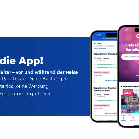
 die App!
eiter – vor und während der Reise
p-Rabatte
auf Deine Buchungen
tenlos,
keine Werbung
infos immer griffbereit