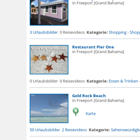
in Freeport [Grand Bahama]
3 Urlaubsbilder
0 Reisevideos
Kategorie:
Shopping
-
Shopp
Restaurant Pier One
in Freeport [Grand Bahama]
0 Urlaubsbilder
0 Reisevideos
Kategorie:
Essen & Trinken
Gold Rock Beach
in Freeport [Grand Bahama]
Karte
50 Urlaubsbilder
2 Reisevideos
Kategorie:
Sehenswürdigke