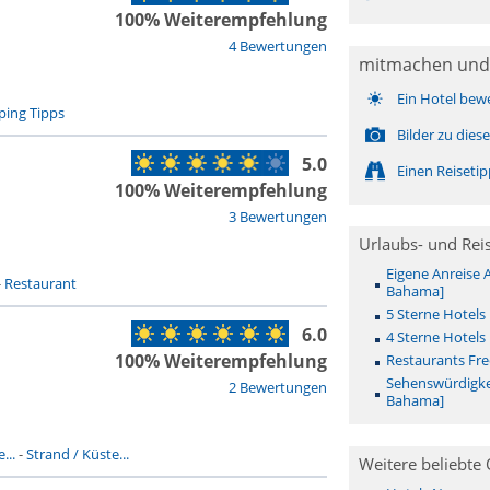
100% Weiterempfehlung
4 Bewertungen
mitmachen und
Ein Hotel bew
ing Tipps
Bilder zu die
5.0
Einen Reiseti
100% Weiterempfehlung
3 Bewertungen
Urlaubs- und Rei
Eigene Anreise 
-
Restaurant
Bahama]
5 Sterne Hotels
6.0
4 Sterne Hotels
100% Weiterempfehlung
Restaurants Fr
Sehenswürdigke
2 Bewertungen
Bahama]
...
-
Strand / Küste...
Weitere beliebte 