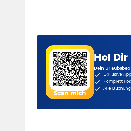
Hol Dir
Dein Urlaubsbegl
Exklusive Ap
Komplett kos
Alle Buchungs
Scan mich