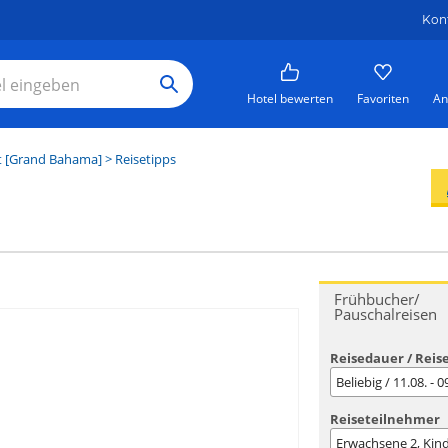
Kon
Hotel bewerten
Favoriten
An
t [Grand Bahama]
> Reisetipps
Frühbucher/
Pauschalreisen
Reisedauer / Reis
Beliebig / 11.08. - 
Reiseteilnehmer
Erwachsene
2
, Kin