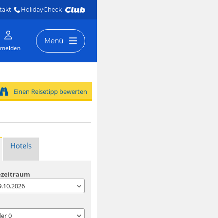
takt
HolidayCheck 
Menü
melden
Einen Reisetipp bewerten
Hotels
ezeitraum
09.10.2026
der
0