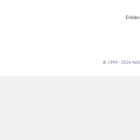
Erklär
© 1999 - 2026 Holi