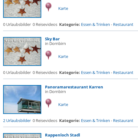
Karte
0 Urlaubsbilder
0 Reisevideos
Kategorie:
Essen & Trinken
-
Restaurant
Sky Bar
in Dornbirn
Karte
0 Urlaubsbilder
0 Reisevideos
Kategorie:
Essen & Trinken
-
Restaurant
Panoramarestaurant Karren
in Dornbirn
Karte
2 Urlaubsbilder
0 Reisevideos
Kategorie:
Essen & Trinken
-
Restaurant
Rappenloch Stadl