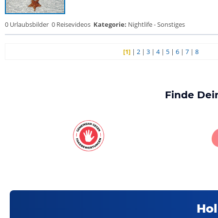
0 Urlaubsbilder
0 Reisevideos
Kategorie:
Nightlife - Sonstiges
[1]
|
2
|
3
|
4
|
5
|
6
|
7
|
8
Finde Dei
Hol