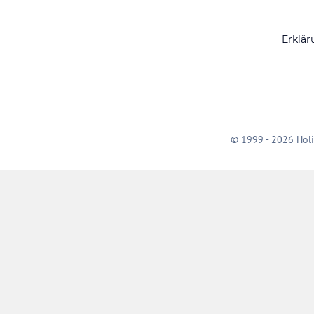
Erklär
© 1999 - 2026 Holi