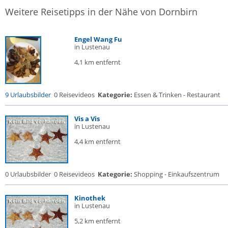
Weitere Reisetipps in der Nähe von Dornbirn
Engel Wang Fu
in Lustenau
4,1 km entfernt
9 Urlaubsbilder
0 Reisevideos
Kategorie:
Essen & Trinken - Restaurant
Vis a Vis
in Lustenau
4,4 km entfernt
0 Urlaubsbilder
0 Reisevideos
Kategorie:
Shopping - Einkaufszentrum
Kinothek
in Lustenau
5,2 km entfernt