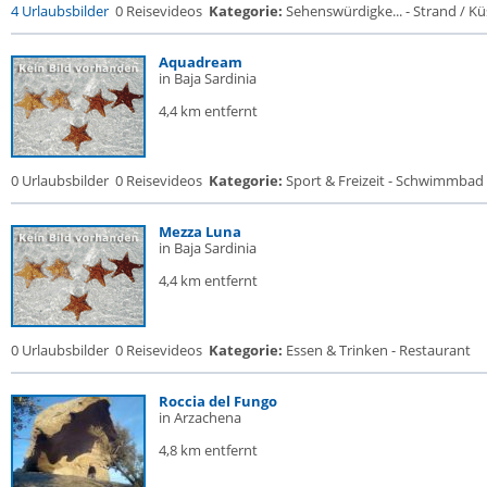
4 Urlaubsbilder
0 Reisevideos
Kategorie:
Sehenswürdigke... - Strand / Küs
Aquadream
in Baja Sardinia
4,4 km entfernt
0 Urlaubsbilder
0 Reisevideos
Kategorie:
Sport & Freizeit - Schwimmbad
Mezza Luna
in Baja Sardinia
4,4 km entfernt
0 Urlaubsbilder
0 Reisevideos
Kategorie:
Essen & Trinken - Restaurant
Roccia del Fungo
in Arzachena
4,8 km entfernt