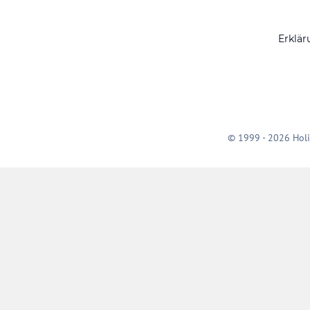
Erklär
© 1999 - 2026 Holi