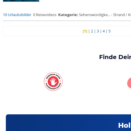
10 Urlaubsbilder
0 Reisevideos
Kategorie:
Sehenswürdigke... - Strand / Kü
[1]
|
2
|
3
|
4
|
5
Finde Dei
Hol