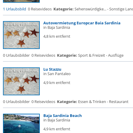
1 Urlaubsbild
0 Reisevideos
Kategorie:
Sehenswürdigke... - Sonstige Land
Autovermietung Europcar Baia Sardinia
in Baja Sardinia
4,8 km entfernt
0 Urlaubsbilder
0 Reisevideos
Kategorie:
Sport & Freizeit - Ausflüge
Lu Stazzu
in San Pantaleo
4,9 km entfernt
0 Urlaubsbilder
0 Reisevideos
Kategorie:
Essen & Trinken - Restaurant
Baja Sardinia Beach
in Baja Sardinia
4,9 km entfernt