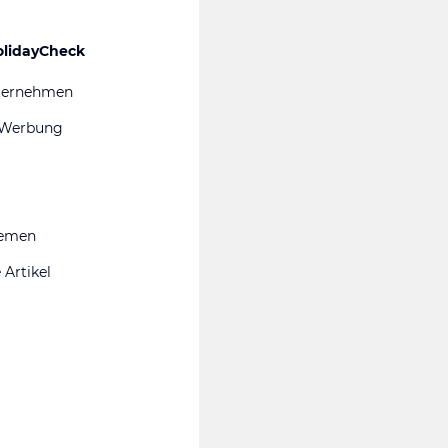
olidayCheck
ternehmen
 Werbung
hemen
 Artikel