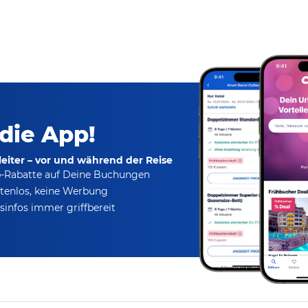
 die App!
eiter – vor und während der Reise
p-Rabatte
auf Deine Buchungen
tenlos,
keine Werbung
infos immer griffbereit