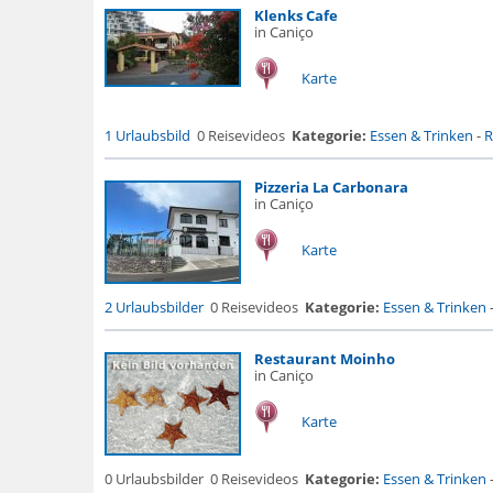
Klenks Cafe
in Caniço
Karte
1 Urlaubsbild
0 Reisevideos
Kategorie:
Essen & Trinken
-
R
Pizzeria La Carbonara
in Caniço
Karte
2 Urlaubsbilder
0 Reisevideos
Kategorie:
Essen & Trinken
Restaurant Moinho
in Caniço
Karte
0 Urlaubsbilder
0 Reisevideos
Kategorie:
Essen & Trinken