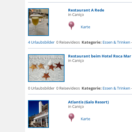
Restaurant A Rede
in Caniço
Karte
4 Urlaubsbilder
0 Reisevideos
Kategorie:
Essen & Trinken
Restaurant beim Hotel Roca Mar
in Caniço
0 Urlaubsbilder
0 Reisevideos
Kategorie:
Essen & Trinken
Atlantis (Galo Resort)
in Caniço
Karte