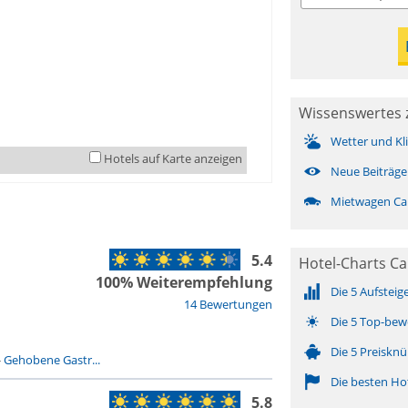
Wissenswertes 
Wetter und Kl
Hotels auf Karte anzeigen
Neue Beiträge
Mietwagen Ca
5.4
Hotel-Charts Ca
100% Weiterempfehlung
Die 5 Aufsteig
14 Bewertungen
Die 5 Top-bew
Die 5 Preisknü
-
Gehobene Gastr...
Die besten Ho
5.8