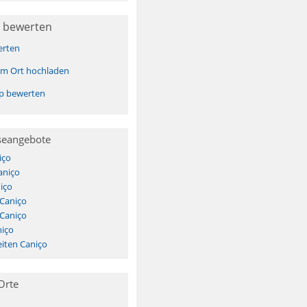
 bewerten
erten
sem Ort hochladen
pp bewerten
seangebote
iço
aniço
iço
 Caniço
 Caniço
niço
iten Caniço
Orte