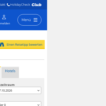
takt
HolidayCheck 
Menü
melden
Einen Reisetipp bewerten
Hotels
ezeitraum
07.10.2026
der
0