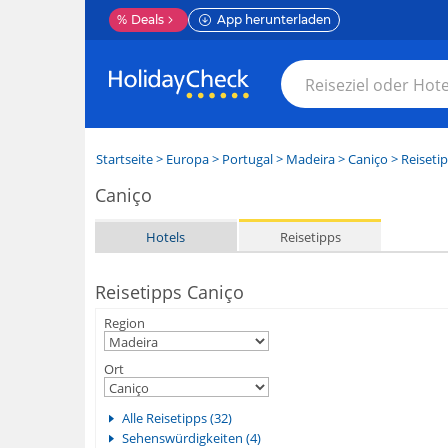
%
Deals
App herunterladen
Startseite
>
Europa
>
Portugal
>
Madeira
>
Caniço
> Reiseti
Caniço
Hotels
Reisetipps
Reisetipps Caniço
Region
Ort
Alle Reisetipps (32)
Sehenswürdigkeiten (4)