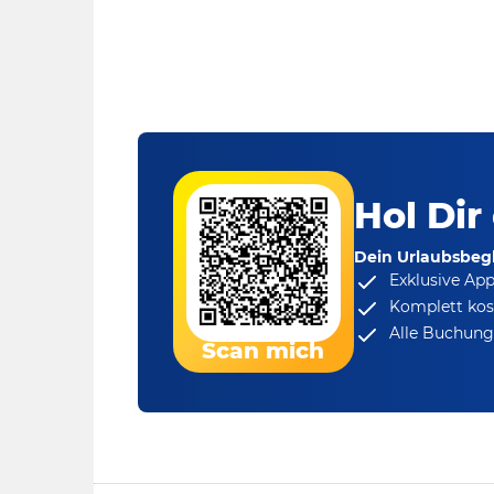
Hol Dir
Dein Urlaubsbegl
Exklusive Ap
Komplett kos
Alle Buchungs
Scan mich