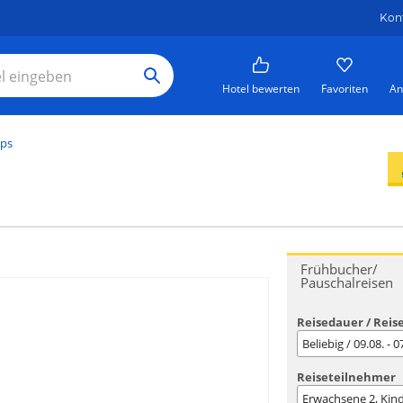
Kon
Hotel bewerten
Favoriten
An
pps
Frühbucher/
Pauschalreisen
Reisedauer / Reis
Beliebig / 09.08. - 
Reiseteilnehmer
Erwachsene
2
, Kin