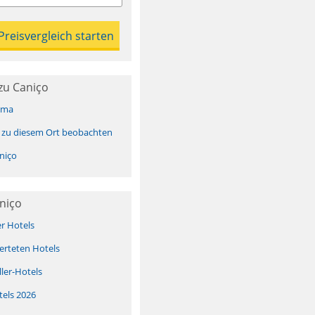
zu Caniço
ima
 zu diesem Ort beobachten
niço
niço
er Hotels
erteten Hotels
ller-Hotels
tels 2026