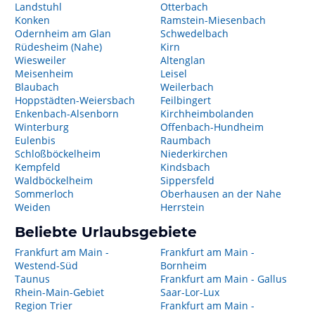
Landstuhl
Otterbach
Konken
Ramstein-Miesenbach
Odernheim am Glan
Schwedelbach
Rüdesheim (Nahe)
Kirn
Wiesweiler
Altenglan
Meisenheim
Leisel
Blaubach
Weilerbach
Hoppstädten-Weiersbach
Feilbingert
Enkenbach-Alsenborn
Kirchheimbolanden
Winterburg
Offenbach-Hundheim
Eulenbis
Raumbach
Schloßböckelheim
Niederkirchen
Kempfeld
Kindsbach
Waldböckelheim
Sippersfeld
Sommerloch
Oberhausen an der Nahe
Weiden
Herrstein
Beliebte Urlaubsgebiete
Frankfurt am Main -
Frankfurt am Main -
Westend-Süd
Bornheim
Taunus
Frankfurt am Main - Gallus
Rhein-Main-Gebiet
Saar-Lor-Lux
Region Trier
Frankfurt am Main -