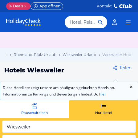
%
Deals
App öffnen
Kontakt
Hotel, Reiseziel
laub
Rheinland-Pfalz Urlaub
Wiesweiler Urlaub
Wiesweiler Hotels
Teilen
Hotels Wiesweiler
Diese Hotelliste zeigt unsere am häufigsten gebuchten Hotels an.
Informationen zu Rankings und Bewertungen findest Du
hier
Pauschalreisen
Nur Hotel
Wiesweiler