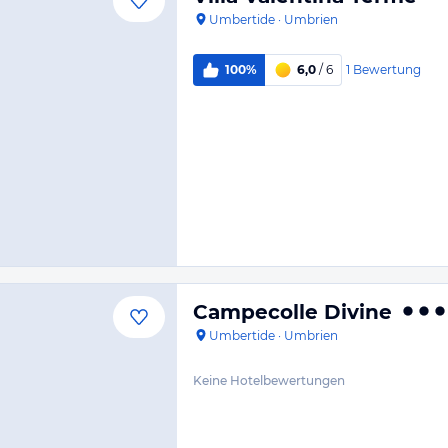
Umbertide
·
Umbrien
1
Bewertung
100%
6,0
/ 6
Campecolle Divine
Umbertide
·
Umbrien
Keine Hotelbewertungen