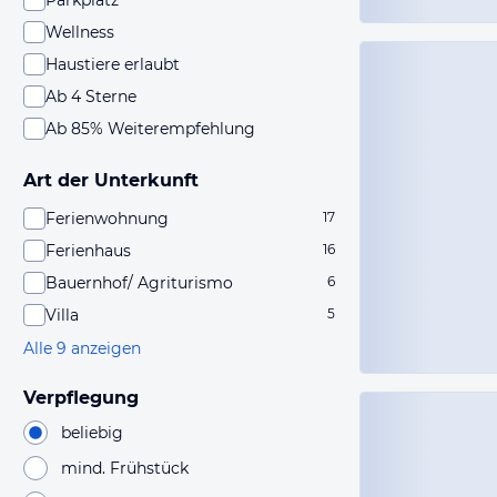
Parkplatz
Wellness
Haustiere erlaubt
Ab 4 Sterne
Ab 85% Weiterempfehlung
Art der Unterkunft
Ferienwohnung
17
Ferienhaus
16
Bauernhof/ Agriturismo
6
Villa
5
Alle 9 anzeigen
Verpflegung
beliebig
mind. Frühstück