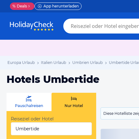
%
Deals
App herunterladen
Europa Urlaub
Italien Urlaub
Umbrien Urlaub
Umbertide Urla
Hotels Umbertide
Pauschalreisen
Nur Hotel
Diese Hotelliste z
Reiseziel oder Hotel
Umbertide