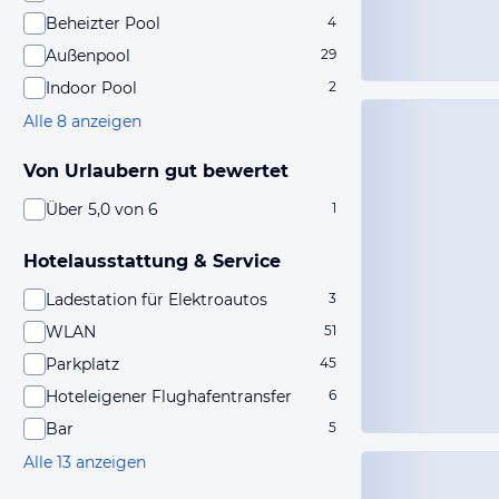
Beheizter Pool
4
Außenpool
29
Indoor Pool
2
Alle 8 anzeigen
Von Urlaubern gut bewertet
Über 5,0 von 6
1
Hotelausstattung & Service
Ladestation für Elektroautos
3
WLAN
51
Parkplatz
45
Hoteleigener Flughafentransfer
6
Bar
5
Alle 13 anzeigen