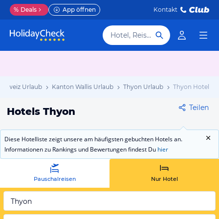
%
Deals
App öffnen
Kontakt
Hotel, Reiseziel
chweiz Urlaub
Kanton Wallis Urlaub
Thyon Urlaub
Thyon Hotels
Teilen
Hotels Thyon
Diese Hotelliste zeigt unsere am häufigsten gebuchten Hotels an.
Informationen zu Rankings und Bewertungen findest Du
hier
Pauschalreisen
Nur Hotel
Thyon