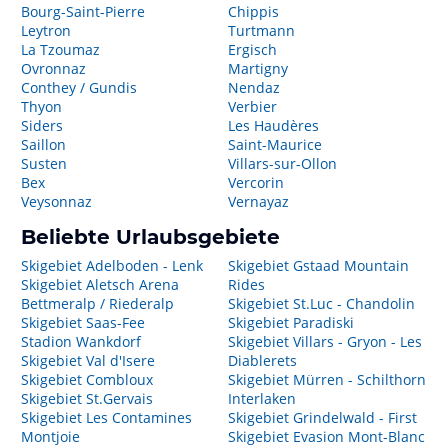
Bourg-Saint-Pierre
Chippis
Leytron
Turtmann
La Tzoumaz
Ergisch
Ovronnaz
Martigny
Conthey / Gundis
Nendaz
Thyon
Verbier
Siders
Les Haudères
Saillon
Saint-Maurice
Susten
Villars-sur-Ollon
Bex
Vercorin
Veysonnaz
Vernayaz
Beliebte Urlaubsgebiete
Skigebiet Adelboden - Lenk
Skigebiet Gstaad Mountain
Skigebiet Aletsch Arena
Rides
Bettmeralp / Riederalp
Skigebiet St.Luc - Chandolin
Skigebiet Saas-Fee
Skigebiet Paradiski
Stadion Wankdorf
Skigebiet Villars - Gryon - Les
Skigebiet Val d'Isere
Diablerets
Skigebiet Combloux
Skigebiet Mürren - Schilthorn
Skigebiet St.Gervais
Interlaken
Skigebiet Les Contamines
Skigebiet Grindelwald - First
Montjoie
Skigebiet Evasion Mont-Blanc