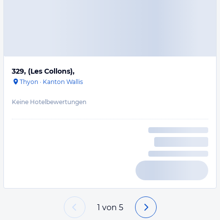
329, (Les Collons),
Thyon
·
Kanton Wallis
Keine Hotelbewertungen
1
von
5