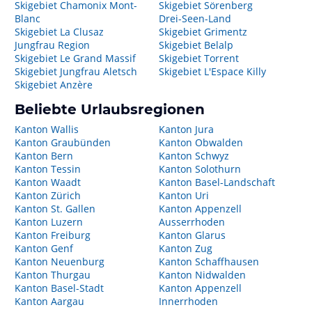
Skigebiet Chamonix Mont-
Skigebiet Sörenberg
Blanc
Drei-Seen-Land
Skigebiet La Clusaz
Skigebiet Grimentz
Jungfrau Region
Skigebiet Belalp
Skigebiet Le Grand Massif
Skigebiet Torrent
Skigebiet Jungfrau Aletsch
Skigebiet L'Espace Killy
Skigebiet Anzère
Beliebte Urlaubsregionen
Kanton Wallis
Kanton Jura
Kanton Graubünden
Kanton Obwalden
Kanton Bern
Kanton Schwyz
Kanton Tessin
Kanton Solothurn
Kanton Waadt
Kanton Basel-Landschaft
Kanton Zürich
Kanton Uri
Kanton St. Gallen
Kanton Appenzell
Kanton Luzern
Ausserrhoden
Kanton Freiburg
Kanton Glarus
Kanton Genf
Kanton Zug
Kanton Neuenburg
Kanton Schaffhausen
Kanton Thurgau
Kanton Nidwalden
Kanton Basel-Stadt
Kanton Appenzell
Kanton Aargau
Innerrhoden