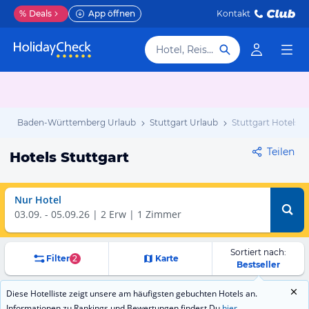
%
Deals
App öffnen
Kontakt
Hotel, Reiseziel
b
Baden-Württemberg Urlaub
Stuttgart Urlaub
Stuttgart Hotels
Teilen
Hotels Stuttgart
Nur Hotel
03.09.
-
05.09.26
2 Erw | 1 Zimmer
Sortiert nach:
Filter
2
Karte
Bestseller
Diese Hotelliste zeigt unsere am häufigsten gebuchten Hotels an.
Informationen zu Rankings und Bewertungen findest Du
hier